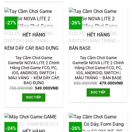
-27%
-26%
HẾT HÀNG
HẾT HÀNG
Tay Cầm Chơi Game
Tay Cầm Chơi Game
GameSir NOVA LITE 2 Chính
GameSir NOVA LITE 2 Chính
Hãng Chơi Game FCO, PC,
Hãng Chơi Game FCO, PC,
IOS, ANDROID, SWITCH |
IOS, ANDROID, SWITCH |
MÀU VÀNG – KÈM DÂY CÁP,
MÀU TRẮNG – BẢN BASE
BAO ĐỰNG
Giá
Giá
650.000
VNĐ
479.000
VNĐ
gốc
hiện
Giá
Giá
750.000
VNĐ
549.000
VNĐ
là:
tại
gốc
hiện
ĐỌC TIẾP
650.000VNĐ.
là:
là:
tại
ĐỌC TIẾP
479.
750.000VNĐ.
là:
549.000VNĐ.
-24%
-26%
HẾT HÀNG