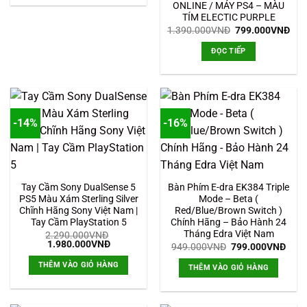
ONLINE / MÁY PS4 – MÀU
TÍM ELECTIC PURPLE
Giá
Giá
1.390.000
VNĐ
799.000
VNĐ
gốc
hiệ
là:
tại
ĐỌC TIẾP
1.390.000VNĐ.
là:
799
-14%
-16%
Tay Cầm Sony DualSense 5
Bàn Phím E-dra EK384 Triple
PS5 Màu Xám Sterling Silver
Mode – Beta (
Chĩnh Hãng Sony Việt Nam |
Red/Blue/Brown Switch )
Tay Cầm PlayStation 5
Chính Hãng – Bảo Hành 24
Tháng Edra Việt Nam
2.290.000
VNĐ
Giá
Giá
1.980.000
VNĐ
Giá
Giá
949.000
VNĐ
799.000
VNĐ
gốc
hiện
gốc
hiện
là:
tại
là:
tại
THÊM VÀO GIỎ HÀNG
THÊM VÀO GIỎ HÀNG
2.290.000VNĐ.
là:
949.000VNĐ.
là:
1.980.000VNĐ.
799.