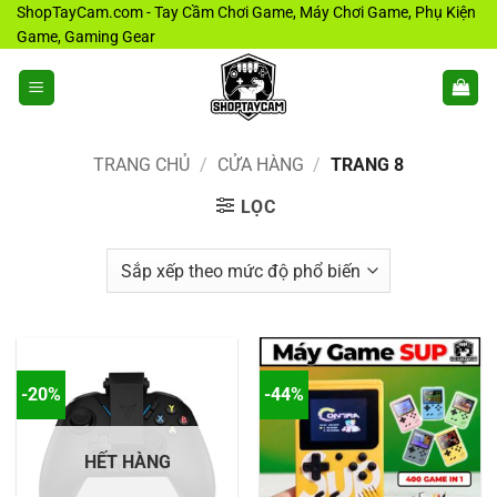
Bỏ
ShopTayCam.com - Tay Cầm Chơi Game, Máy Chơi Game, Phụ Kiện
Game, Gaming Gear
qua
nội
dung
TRANG CHỦ
/
CỬA HÀNG
/
TRANG 8
LỌC
-20%
-44%
HẾT HÀNG