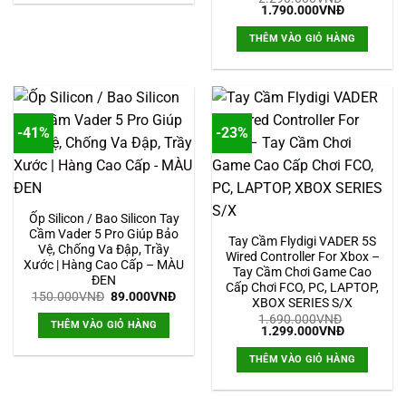
Giá
Giá
1.790.000
VNĐ
gốc
hiện
là:
tại
THÊM VÀO GIỎ HÀNG
2.290.000VNĐ.
là:
1.790.000
-41%
-23%
Ốp Silicon / Bao Silicon Tay
Cầm Vader 5 Pro Giúp Bảo
Tay Cầm Flydigi VADER 5S
Vệ, Chống Va Đập, Trầy
Wired Controller For Xbox –
Xước | Hàng Cao Cấp – MÀU
Tay Cầm Chơi Game Cao
ĐEN
Cấp Chơi FCO, PC, LAPTOP,
Giá
Giá
150.000
VNĐ
89.000
VNĐ
XBOX SERIES S/X
gốc
hiện
là:
tại
1.690.000
VNĐ
THÊM VÀO GIỎ HÀNG
Giá
Giá
150.000VNĐ.
là:
1.299.000
VNĐ
gốc
hiện
89.000VNĐ.
là:
tại
THÊM VÀO GIỎ HÀNG
1.690.000VNĐ.
là:
1.299.000