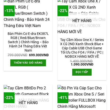
-13%
-22%
HẾT HÀNG
Bàn Phím Cơ E-dra EK387L
RGB ( Red/Blue/Brown
Tay Cầm Xbox One X / Series
Switch ) Chính Hãng – Bảo
X Cũ 2ND Xanh Shock Blue +
Hành 24 Tháng Edra Việt
Cáp Cable USB Chơi Game
Nam
Tối Ưu Cho FO4 / FIFA / PC |
Giá
Giá
799.000
VNĐ
699.000
VNĐ
NOBOX HÀNG MỚI VỀ
gốc
hiện
là:
tại
1.400.000
VNĐ
THÊM VÀO GIỎ HÀNG
Giá
Giá
799.000VNĐ.
là:
1.090.000
VNĐ
gốc
hiện
699.000VNĐ.
là:
tại
ĐỌC TIẾP
1.400.000VNĐ.
là:
1.090.000
-22%
-41%
HẾT HÀNG