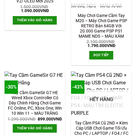
V2/ OLED Mới 2025
1.500.000
VNĐ
Giá
Giá
1.090.000
VNĐ
gốc
hiện
Máy Chơi Game Cầm Tay
là:
tại
THÊM VÀO GIỎ HÀNG
M20 – Máy Chơi Game PSP
1.500.000VNĐ.
là:
RETRO Bản 64GB Với
1.090.000VNĐ.
20.000 Game PSP PS1
MAME NDS – MÀU XÁM
2.100.000
VNĐ
Giá
Giá
1.790.000
VNĐ
gốc
hiện
là:
tại
ĐỌC TIẾP
2.100.000VNĐ.
là:
1.790.000
-30%
-43%
Tay Cầm GameSir G7 HE
Wired Xbox Controller Có
HẾT HÀNG
Dây Chính Hãng Chơi Game
FC Online, PC, Xbox One, Win
10 Win 11 – MÀU TRẮNG
Giá
Giá
1.290.000
VNĐ
899.000
VNĐ
gốc
hiện
Tay Cầm PS4 Cũ 2ND + Kèm
là:
tại
Cáp USB Chơi Game Tối Ưu
THÊM VÀO GIỎ HÀNG
1.290.000VNĐ.
là:
Cho PC / LAPTOP / FO4 / FC
899.000VNĐ.