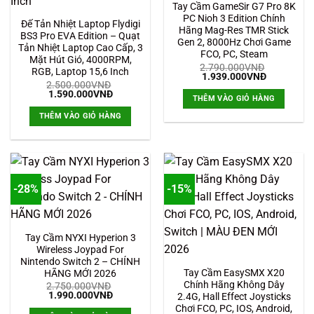
Tay Cầm GameSir G7 Pro 8K
PC Nioh 3 Edition Chính
Đế Tản Nhiệt Laptop Flydigi
Hãng Mag-Res TMR Stick
BS3 Pro EVA Edition – Quạt
Gen 2, 8000Hz Chơi Game
Tản Nhiệt Laptop Cao Cấp, 3
FCO, PC, Steam
Mặt Hút Gió, 4000RPM,
2.790.000
VNĐ
RGB, Laptop 15,6 Inch
Giá
Giá
1.939.000
VNĐ
2.500.000
VNĐ
gốc
hiện
Giá
Giá
1.590.000
VNĐ
là:
tại
THÊM VÀO GIỎ HÀNG
gốc
hiện
2.790.000VNĐ.
là:
là:
tại
1.939.000
THÊM VÀO GIỎ HÀNG
2.500.000VNĐ.
là:
1.590.000VNĐ.
-28%
-15%
Tay Cầm NYXI Hyperion 3
Wireless Joypad For
Nintendo Switch 2 – CHÍNH
Tay Cầm EasySMX X20
HÃNG MỚI 2026
Chính Hãng Không Dây
2.750.000
VNĐ
Giá
Giá
1.990.000
VNĐ
2.4G, Hall Effect Joysticks
gốc
hiện
Chơi FCO, PC, IOS, Android,
là:
tại