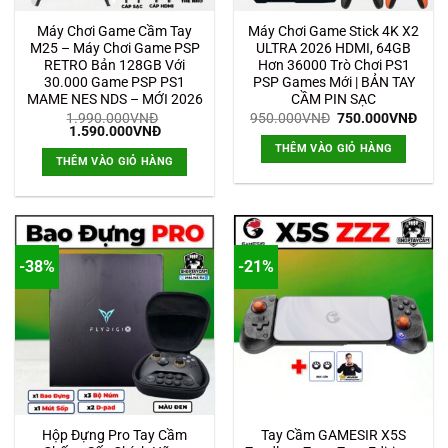
Máy Chơi Game Cầm Tay
Máy Chơi Game Stick 4K X2
M25 – Máy Chơi Game PSP
ULTRA 2026 HDMI, 64GB
RETRO Bản 128GB Với
Hơn 36000 Trò Chơi PS1
30.000 Game PSP PS1
PSP Games Mới | BẢN TAY
MAME NES NDS – MỚI 2026
CẦM PIN SẠC
Giá
Giá
1.990.000
VNĐ
950.000
VNĐ
750.000
VNĐ
Giá
Giá
gốc
hiện
1.590.000
VNĐ
gốc
hiện
là:
tại
THÊM VÀO GIỎ HÀNG
là:
tại
950.000VNĐ.
là:
THÊM VÀO GIỎ HÀNG
1.990.000VNĐ.
là:
750.
1.590.000VNĐ.
-38%
-21%
Hộp Đựng Pro Tay Cầm
Tay Cầm GAMESIR X5S