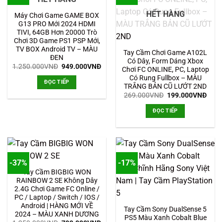
HẾT HÀNG
Máy Chơi Game GAME BOX
G13 PRO Mới 2024 HDMI
TIVI, 64GB Hơn 20000 Trò
Chơi 3D Game PS1 PSP Mới,
TV BOX Android TV – MÀU
Tay Cầm Chơi Game A102L
ĐEN
Có Dây, Form Dáng Xbox
Giá
Giá
1.250.000
VNĐ
949.000
VNĐ
Chơi FC ONLINE, PC, Laptop
gốc
hiện
Có Rung Fullbox – MÀU
là:
tại
ĐỌC TIẾP
1.250.000VNĐ.
là:
TRẮNG BẢN CŨ LƯỚT 2ND
949.000VNĐ.
Giá
Giá
269.000
VNĐ
199.000
VNĐ
gốc
hiện
là:
tại
ĐỌC TIẾP
269.000VNĐ.
là:
199.
-37%
-17%
Tay Cầm BIGBIG WON
RAINBOW 2 SE Không Dây
2.4G Chơi Game FC Online /
PC / Laptop / Switch / IOS /
Android | HÀNG MỚI VỀ
Tay Cầm Sony DualSense 5
2024 – MÀU XANH DƯƠNG
PS5 Màu Xanh Cobalt Blue