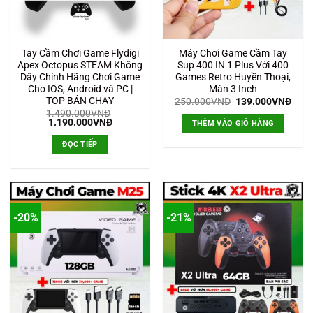
Tay Cầm Chơi Game Flydigi
Máy Chơi Game Cầm Tay
Apex Octopus STEAM Không
Sup 400 IN 1 Plus Với 400
Dây Chính Hãng Chơi Game
Games Retro Huyền Thoại,
Cho IOS, Android và PC |
Màn 3 Inch
TOP BÁN CHẠY
Giá
Giá
250.000
VNĐ
139.000
VNĐ
gốc
hiện
1.490.000
VNĐ
là:
tại
Giá
Giá
1.190.000
VNĐ
THÊM VÀO GIỎ HÀNG
250.000VNĐ.
là:
gốc
hiện
139.
là:
tại
ĐỌC TIẾP
1.490.000VNĐ.
là:
1.190.000VNĐ.
-20%
-21%