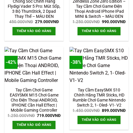
Chống Sốc Chính Hãng
Zendless Zone Zero Edition –
Flydigi Vader 5 Pro: Mút Sốp,
Tay Cầm Chơi Game Điện
3 Bộ ThumStick, 2 Dpad
Thoại Android IPhone IPad
Thay Thế – MÀU ĐEN
MINI & Switch – MÀU ĐEN
Giá
Giá
Giá
Giá
450.000
VNĐ
279.000
VNĐ
1.250.000
VNĐ
990.000
VNĐ
gốc
hiện
gốc
hiệ
là:
tại
là:
tại
THÊM VÀO GIỎ HÀNG
THÊM VÀO GIỎ HÀNG
450.000VNĐ.
là:
1.250.000VNĐ.
là:
279.000VNĐ.
990
-42%
-38%
Tay Cầm Chơi Game
Tay Cầm EasySMX S10
EASYSMX M15 Chơi Game
Chính Hãng TMR Sticks, HD
Cho Điện Thoại ANDROID,
Rumble Chơi Game Nintendo
IPHONE Cần Hall Effect |
Switch 2, 1- Oled- V1- V2
Mobile Gaming Controller
Giá
Giá
1.450.000
VNĐ
899.000
VNĐ
gốc
hiệ
Giá
Giá
1.250.000
VNĐ
719.000
VNĐ
là:
tại
gốc
hiện
THÊM VÀO GIỎ HÀNG
1.450.000VNĐ.
là:
là:
tại
THÊM VÀO GIỎ HÀNG
899
1.250.000VNĐ.
là:
719.000VNĐ.