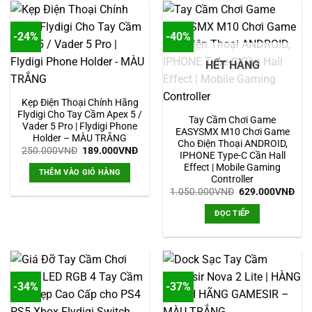
-24%
-40%
HẾT HÀNG
Kẹp Điện Thoại Chính Hãng
Flydigi Cho Tay Cầm Apex 5 /
Tay Cầm Chơi Game
Vader 5 Pro | Flydigi Phone
EASYSMX M10 Chơi Game
Holder – MÀU TRẮNG
Cho Điện Thoại ANDROID,
Giá
Giá
250.000
VNĐ
189.000
VNĐ
IPHONE Type-C Cần Hall
gốc
hiện
Effect | Mobile Gaming
là:
tại
THÊM VÀO GIỎ HÀNG
250.000VNĐ.
là:
Controller
189.000VNĐ.
Giá
Giá
1.050.000
VNĐ
629.000
VNĐ
gốc
hiệ
là:
tại
ĐỌC TIẾP
1.050.000VNĐ.
là:
629
-34%
-37%