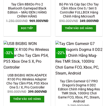
Tay Cầm 8BitDo Pro 2
Bộ Pin Và Cáp Sạc Cho Tay
Bluetooth Gamepad Black
Cầm Xbox One S / Seri S
Edition – MÀU ĐEN | HÀNG
Controller FULLBOX Hàng
CHÍNH HÃNG
Chính Hãng Microsoft
Giá
Giá
Giá
Giá
1.250.000
VNĐ
969.000
VNĐ
590.000
VNĐ
349.000
VNĐ
gốc
hiện
gốc
hiện
là:
tại
là:
tại
ĐỌC TIẾP
THÊM VÀO GIỎ HÀNG
1.250.000VNĐ.
là:
590.000VNĐ.
là:
969.000VNĐ.
349.
-32%
-22%
USB BIGBIG WON ADAPEX
R100 Pro Wireless Adapter
Tay Cầm Gamesir G7 PRO
Cho Tay Cầm PS4, PS5 Xbox
Dragon’s Dogma II DD2
One S / X, Pro Controller
Edition Chính Hãng Mag-Res
Giá
Giá
590.000
VNĐ
399.000
VNĐ
TMR Stick, 1000Hz Chơi
gốc
hiện
Game FCO, Xbox, PC, Steam,
là:
tại
THÊM VÀO GIỎ HÀNG
590.000VNĐ.
là:
Android
399.000VNĐ.
2.290.000
VNĐ