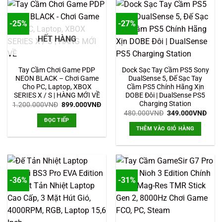
-25%
-27%
HẾT HÀNG
Tay Cầm Chơi Game PDP
Dock Sạc Tay Cầm PS5 Sony
NEON BLACK – Chơi Game
DualSense 5, Đế Sạc Tay
Cho PC, Laptop, XBOX
Cầm PS5 Chính Hãng Xịn
SERIES X / S | HÀNG MỚI VỀ
DOBE Đôi | DualSense PS5
Charging Station
Giá
Giá
1.200.000
VNĐ
899.000
VNĐ
gốc
hiện
Giá
Giá
480.000
VNĐ
349.000
VNĐ
là:
tại
gốc
hiện
ĐỌC TIẾP
1.200.000VNĐ.
là:
là:
tại
THÊM VÀO GIỎ HÀNG
899.000VNĐ.
480.000VNĐ.
là:
349.
-36%
-31%