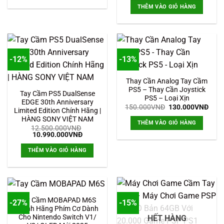
139.000VNĐ.
là:
tại
THÊM VÀO GIỎ HÀNG
1.999.000VNĐ.
là:
1.599.000
-12%
-13%
Thay Cần Analog Tay Cầm
PS5 – Thay Cần Joystick
Tay Cầm PS5 DualSense
PS5 – Loại Xịn
EDGE 30th Anniversary
Giá
Giá
150.000
VNĐ
130.000
VNĐ
Limited Edition Chính Hãng |
gốc
hiện
HÀNG SONY VIỆT NAM
là:
tại
THÊM VÀO GIỎ HÀNG
150.000VNĐ.
là:
12.500.000
VNĐ
130.
Giá
Giá
10.990.000
VNĐ
gốc
hiện
là:
tại
THÊM VÀO GIỎ HÀNG
12.500.000VNĐ.
là:
10.990.000VNĐ.
Tay Cầm MOBAPAD M6S
-27%
-15%
Chính Hãng Phím Cơ Dành
Cho Nintendo Switch V1/
HẾT HÀNG