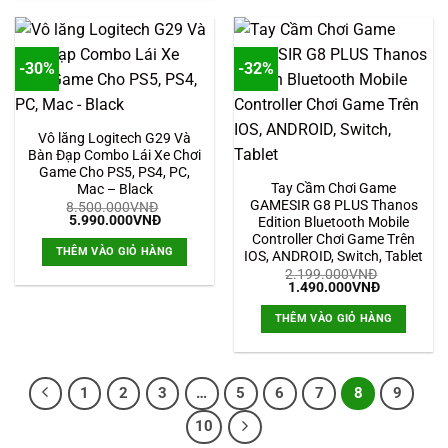
-30%
-32%
Vô lăng Logitech G29 Và
Bàn Đạp Combo Lái Xe Chơi
Game Cho PS5, PS4, PC,
Tay Cầm Chơi Game
Mac – Black
GAMESIR G8 PLUS Thanos
8.500.000
VNĐ
Giá
Giá
5.990.000
VNĐ
Edition Bluetooth Mobile
gốc
hiện
Controller Chơi Game Trên
là:
tại
THÊM VÀO GIỎ HÀNG
IOS, ANDROID, Switch, Tablet
8.500.000VNĐ.
là:
5.990.000VNĐ.
2.199.000
VNĐ
Giá
Giá
1.490.000
VNĐ
gốc
hiện
là:
tại
THÊM VÀO GIỎ HÀNG
2.199.000VNĐ.
là:
1.490.000
1
2
3
…
5
6
7
8
9
10