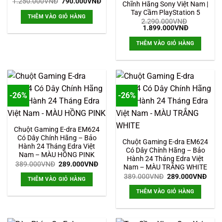
Giá
Giá
1.250.000
VNĐ
790.000
VNĐ
Chĩnh Hãng Sony Việt Nam |
gốc
hiện
Tay Cầm PlayStation 5
là:
tại
THÊM VÀO GIỎ HÀNG
1.250.000VNĐ.
là:
2.290.000
VNĐ
790.000VNĐ.
Giá
Giá
1.899.000
VNĐ
gốc
hiện
là:
tại
THÊM VÀO GIỎ HÀNG
2.290.000VNĐ.
là:
1.899.000
-26%
-26%
Chuột Gaming E-dra EM624
Có Dây Chính Hãng – Bảo
Chuột Gaming E-dra EM624
Hành 24 Tháng Edra Việt
Có Dây Chính Hãng – Bảo
Nam – MÀU HỒNG PINK
Hành 24 Tháng Edra Việt
Giá
Giá
389.000
VNĐ
289.000
VNĐ
Nam – MÀU TRẮNG WHITE
gốc
hiện
Giá
Giá
là:
tại
389.000
VNĐ
289.000
VNĐ
THÊM VÀO GIỎ HÀNG
gốc
hiện
389.000VNĐ.
là:
là:
tại
289.000VNĐ.
THÊM VÀO GIỎ HÀNG
389.000VNĐ.
là:
289.