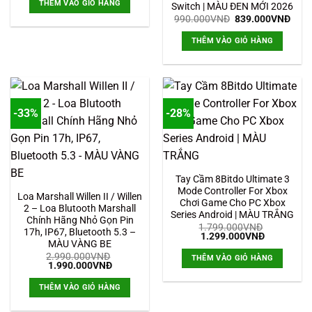
THÊM VÀO GIỎ HÀNG
Switch | MÀU ĐEN MỚI 2026
2.750.000VNĐ.
là:
1.990.000VNĐ.
Giá
Giá
990.000
VNĐ
839.000
VNĐ
gốc
hiện
là:
tại
THÊM VÀO GIỎ HÀNG
990.000VNĐ.
là:
839.
-33%
-28%
Tay Cầm 8Bitdo Ultimate 3
Mode Controller For Xbox
Loa Marshall Willen II / Willen
Chơi Game Cho PC Xbox
2 – Loa Blutooth Marshall
Series Android | MÀU TRẮNG
Chính Hãng Nhỏ Gọn Pin
1.799.000
VNĐ
17h, IP67, Bluetooth 5.3 –
Giá
Giá
1.299.000
VNĐ
MÀU VÀNG BE
gốc
hiện
là:
tại
2.990.000
VNĐ
THÊM VÀO GIỎ HÀNG
1.799.000VNĐ.
là:
Giá
Giá
1.990.000
VNĐ
1.299.000
gốc
hiện
là:
tại
THÊM VÀO GIỎ HÀNG
2.990.000VNĐ.
là:
1.990.000VNĐ.