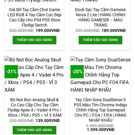
Giá Đỡ Tay Cầm Chơi Game
Dock Sạc Tay Cầm Gamesir
LED RGB 4 Tay Cầm Cực Đẹp
Nova 2 Lite | HÀNG CHÍNH
Cao Cấp cho PS4 PS5 Xbox
HÃNG GAMESIR – MÀU
Flydigi Switch
TRẮNG
Giá
Giá
Giá
Giá
300.000
VNĐ
199.000
VNĐ
299.000
VNĐ
189.000
VNĐ
gốc
hiện
gốc
hiện
là:
tại
là:
tại
THÊM VÀO GIỎ HÀNG
THÊM VÀO GIỎ HÀNG
300.000VNĐ.
là:
299.000VNĐ.
là:
199.000VNĐ.
189.
-31%
-20%
Bộ Nút Bọc Analog Skull &
Tay Cầm Sony DualSense 5
Co Cao Cấp Cho Tay Cầm
PS5 Màu Tím Chroma Indigo
Flydigi Apex 4 / Vader 4 Pro /
Chĩnh Hãng Top Gamepad
Xbox / PS4 / PS5 – VỈ 3 XÁM
Cho PC / FO4 / FIFA | HÀNG
NHẬP KHẨU
Giá
Giá
200.000
VNĐ
139.000
VNĐ
gốc
hiện
1.999.000
VNĐ
là:
tại
Giá
Giá
1.599.000
VNĐ
THÊM VÀO GIỎ HÀNG
200.000VNĐ.
là:
gốc
hiện