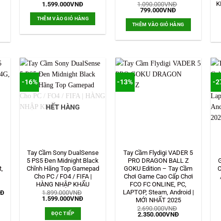
K
1.599.000
VNĐ
1.090.000
VNĐ
Giá
Giá
799.000
VNĐ
gốc
hiện
THÊM VÀO GIỎ HÀNG
là:
tại
THÊM VÀO GIỎ HÀNG
1.090.000VNĐ.
là:
799.000VNĐ.
-16%
-13%
-2
HẾT HÀNG
Tay Cầm Sony DualSense
Tay Cầm Flydigi VADER 5
5 PS5 Đen Midnight Black
PRO DRAGON BALL Z
t,
Chĩnh Hãng Top Gamepad
GOKU Edition – Tay Cầm
C
Cho PC / FO4 / FIFA |
Chơi Game Cao Cấp Chơi
HÀNG NHẬP KHẨU
FCO FC ONLINE, PC,
LAPTOP, Steam, Android |
Giá
NĐ
1.899.000
VNĐ
hiện
Giá
Giá
1.599.000
VNĐ
MỚI NHẤT 2025
tại
gốc
hiện
2.690.000
VNĐ
Đ.
là:
là:
tại
ĐỌC TIẾP
Giá
Giá
2.350.000
VNĐ
629.000VNĐ.
1.899.000VNĐ.
là:
gốc
hiện