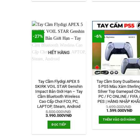
-27%
-6%
HẾT HÀNG
Tay Cầm Flydigi APEX 5
Tay Cầm Sony DualSens
SKIRK VOIL STAR Genshin
5 PS5 Màu Xám Sterlin
Impact Bản Giới Hạn – Tay
Silver Top Gamepad Ch
Cầm Bluetooth Wireless
PC / FC ONLINE / FIFA 
Cao Cấp Chơi FCO, PC,
PES | HÀNG NHẬP KHẨ
LAPTOP, Steam, Android
1.699.000
VNĐ
Giá
Giá
1.599.000
VNĐ
5.500.000
VNĐ
gốc
hiện
Giá
Giá
3.990.000
VNĐ
là:
tại
gốc
hiện
THÊM VÀO GIỎ HÀNG
1.699.000VNĐ.
là:
là:
tại
ĐỌC TIẾP
1.5
5.500.000VNĐ.
là:
3.990.000VNĐ.