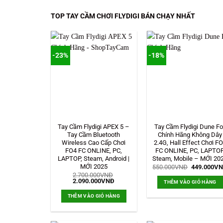
TOP TAY CẦM CHƠI FLYDIGI BÁN CHẠY NHẤT
-23%
-18%
Tay Cầm Flydigi APEX 5 –
Tay Cầm Flydigi Dune Fo
Tay Cầm Bluetooth
Chính Hãng Không Dây
Wireless Cao Cấp Chơi
2.4G, Hall Effect Chơi F
FO4 FC ONLINE, PC,
FC ONLINE, PC, LAPTOP
LAPTOP, Steam, Android |
Steam, Mobile – MỚI 20
MỚI 2025
Giá
550.000
VNĐ
449.000
V
gốc
2.700.000
VNĐ
là:
Giá
Giá
2.090.000
VNĐ
THÊM VÀO GIỎ HÀNG
550.000VN
gốc
hiện
là:
tại
THÊM VÀO GIỎ HÀNG
2.700.000VNĐ.
là:
2.090.000VNĐ.