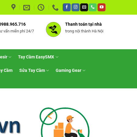
0988.965.716
Thanh toán tại nhà
tư vấn miễn phí 24/7
trong nội thành Hà Nội
esir
Tay Cầm EasySMX
ay Cầm
Sửa Tay Cầm
Gaming Gear