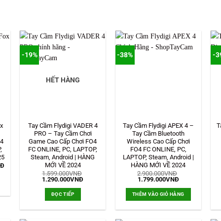
-19%
-38%
-3
HẾT HÀNG
x
Tay Cầm Flydigi VADER 4
Tay Cầm Flydigi APEX 4 –
T
PRO – Tay Cầm Chơi
Tay Cầm Bluetooth
O4
Game Cao Cấp Chơi FO4
Wireless Cao Cấp Chơi
,
FC ONLINE, PC, LAPTOP,
FO4 FC ONLINE, PC,
25
Steam, Android | HÀNG
LAPTOP, Steam, Android |
MỚI VỀ 2024
HÀNG MỚI VỀ 2024
Giá
NĐ
hiện
1.599.000
VNĐ
2.900.000
VNĐ
tại
Giá
Giá
Giá
Giá
1.290.000
VNĐ
1.799.000
VNĐ
Đ.
là:
gốc
hiện
gốc
hiện
449.000VNĐ.
là:
tại
là:
tại
ĐỌC TIẾP
THÊM VÀO GIỎ HÀNG
1.599.000VNĐ.
là:
2.900.000VNĐ.
là:
1.290.000VNĐ.
1.799.000VNĐ.