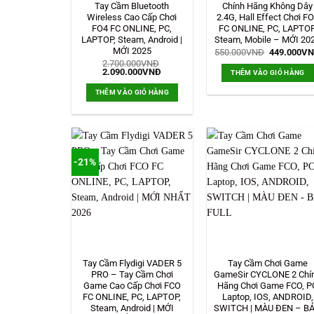
Tay Cầm Bluetooth
Chính Hãng Không Dây
Wireless Cao Cấp Chơi
2.4G, Hall Effect Chơi F
FO4 FC ONLINE, PC,
FC ONLINE, PC, LAPTOP
LAPTOP, Steam, Android |
Steam, Mobile – MỚI 20
MỚI 2025
Giá
550.000
VNĐ
449.000
V
gốc
2.700.000
VNĐ
là:
Giá
Giá
2.090.000
VNĐ
THÊM VÀO GIỎ HÀNG
550.000VN
gốc
hiện
là:
tại
THÊM VÀO GIỎ HÀNG
2.700.000VNĐ.
là:
2.090.000VNĐ.
-21%
Tay Cầm Flydigi VADER 5
Tay Cầm Chơi Game
PRO – Tay Cầm Chơi
GameSir CYCLONE 2 Chí
Game Cao Cấp Chơi FCO
Hãng Chơi Game FCO, P
FC ONLINE, PC, LAPTOP,
Laptop, IOS, ANDROID,
Steam, Android | MỚI
SWITCH | MÀU ĐEN – B