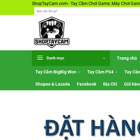
Bỏ
ShopTayCam.com - Tay Cầm Chơi Game, Máy Chơi Game
Tìm
qua
kiếm:
nội
dung
Trang chủ
Danh mục
Tay Cầm BigBig Won
Tay Cầm PS4
Tay Cầ
Shopee & Lazada
Facebook
Địa Chỉ
Giỏ hàn