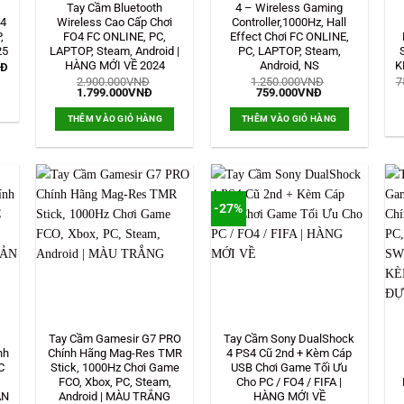
Tay Cầm Bluetooth
4 – Wireless Gaming
O4
Wireless Cao Cấp Chơi
Controller,1000Hz, Hall
,
FO4 FC ONLINE, PC,
Effect Chơi FC ONLINE,
25
LAPTOP, Steam, Android |
PC, LAPTOP, Steam,
HÀNG MỚI VỀ 2024
Android, NS
K
Giá
NĐ
hiện
2.900.000
VNĐ
1.250.000
VNĐ
7
tại
Giá
Giá
Giá
Giá
1.799.000
VNĐ
759.000
VNĐ
Đ.
là:
gốc
hiện
gốc
hiện
449.000VNĐ.
là:
tại
là:
tại
THÊM VÀO GIỎ HÀNG
THÊM VÀO GIỎ HÀNG
2.900.000VNĐ.
là:
1.250.000VNĐ.
là:
1.799.000VNĐ.
759.000VNĐ.
-27%
Tay Cầm Gamesir G7 PRO
Tay Cầm Sony DualShock
nh
Chính Hãng Mag-Res TMR
4 PS4 Cũ 2nd + Kèm Cáp
C
Stick, 1000Hz Chơi Game
USB Chơi Game Tối Ưu
FCO, Xbox, PC, Steam,
Cho PC / FO4 / FIFA |
ẢN
Android | MÀU TRẮNG
HÀNG MỚI VỀ