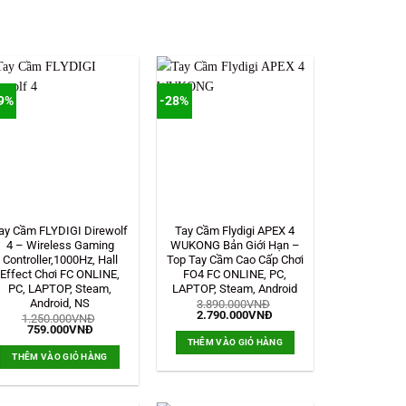
9%
-28%
ay Cầm FLYDIGI Direwolf
Tay Cầm Flydigi APEX 4
4 – Wireless Gaming
WUKONG Bản Giới Hạn –
Controller,1000Hz, Hall
Top Tay Cầm Cao Cấp Chơi
Effect Chơi FC ONLINE,
FO4 FC ONLINE, PC,
PC, LAPTOP, Steam,
LAPTOP, Steam, Android
Android, NS
3.890.000
VNĐ
Giá
Giá
2.790.000
VNĐ
1.250.000
VNĐ
gốc
hiện
Giá
Giá
759.000
VNĐ
là:
tại
gốc
hiện
THÊM VÀO GIỎ HÀNG
3.890.000VNĐ.
là:
là:
tại
THÊM VÀO GIỎ HÀNG
2.790.000VNĐ.
1.250.000VNĐ.
là:
759.000VNĐ.