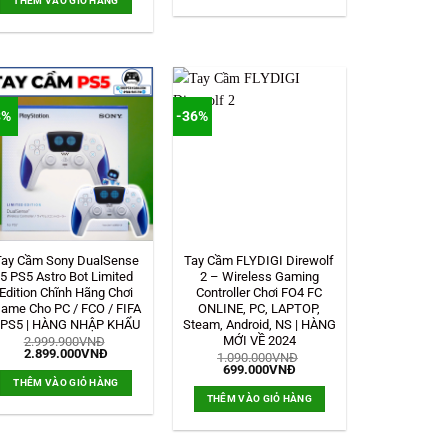
THÊM VÀO GIỎ HÀNG
5.190.000VNĐ.
1.100.000VNĐ.
là:
799.000VNĐ.
3%
-36%
Tay Cầm Sony DualSense
Tay Cầm FLYDIGI Direwolf
5 PS5 Astro Bot Limited
2 – Wireless Gaming
Edition Chĩnh Hãng Chơi
Controller Chơi FO4 FC
ame Cho PC / FCO / FIFA
ONLINE, PC, LAPTOP,
 PS5 | HÀNG NHẬP KHẨU
Steam, Android, NS | HÀNG
MỚI VỀ 2024
2.999.900
VNĐ
Giá
Giá
2.899.000
VNĐ
1.090.000
VNĐ
gốc
hiện
Giá
Giá
699.000
VNĐ
là:
tại
gốc
hiện
THÊM VÀO GIỎ HÀNG
2.999.900VNĐ.
là:
là:
tại
THÊM VÀO GIỎ HÀNG
2.899.000VNĐ.
VNĐ.
1.090.000VNĐ.
là:
699.000VNĐ.