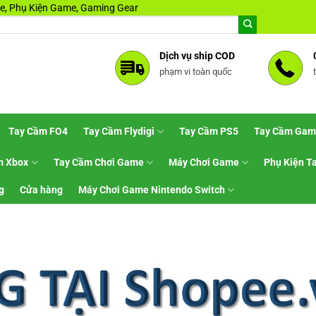
, Phụ Kiện Game, Gaming Gear
Dịch vụ ship COD
phạm vi toàn quốc
Tay Cầm FO4
Tay Cầm Flydigi
Tay Cầm PS5
Tay Cầm Gam
m Xbox
Tay Cầm Chơi Game
Máy Chơi Game
Phụ Kiện T
g
Cửa hàng
Máy Chơi Game Nintendo Switch