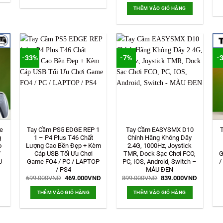
1.599.000VNĐ.
là:
tại
THÊM VÀO GIỎ HÀNG
2.690.000VNĐ.
là:
2.350.000VNĐ.
-33%
-7%
-
e
Tay Cầm PS5 EDGE REP 1
Tay Cầm EASYSMX D10
g
1 – P4 Plus T46 Chất
Chính Hãng Không Dây
o
Lượng Cao Bền Đẹp + Kèm
2.4G, 1000Hz, Joystick
/
Cáp USB Tối Ưu Chơi
TMR, Dock Sạc Chơi FCO,
G
U
Game FO4 / PC / LAPTOP
PC, IOS, Android, Switch –
/
/ PS4
MÀU ĐEN
Giá
Giá
Giá
Giá
699.000
VNĐ
469.000
VNĐ
899.000
VNĐ
839.000
VNĐ
gốc
hiện
gốc
hiện
là:
tại
là:
tại
THÊM VÀO GIỎ HÀNG
THÊM VÀO GIỎ HÀNG
699.000VNĐ.
là:
899.000VNĐ.
là:
99.000VNĐ.
469.000VNĐ.
839.000