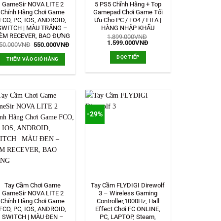
GameSir NOVA LITE 2
5 PS5 Chĩnh Hãng + Top
Chính Hãng Chơi Game
Gamepad Chơi Game Tối
FCO, PC, IOS, ANDROID,
Ưu Cho PC / FO4 / FIFA |
SWITCH | MÀU TRẮNG –
HÀNG NHẬP KHẨU
ÈM RECEVER, BAO ĐỰNG
1.899.000
VNĐ
Giá
Giá
1.599.000
VNĐ
Giá
Giá
50.000
VNĐ
550.000
VNĐ
gốc
hiện
gốc
hiện
là:
tại
là:
tại
ĐỌC TIẾP
THÊM VÀO GIỎ HÀNG
1.899.000VNĐ.
là:
750.000VNĐ.
là:
1.599.000VNĐ.
550.000VNĐ.
-29%
Tay Cầm Chơi Game
Tay Cầm FLYDIGI Direwolf
GameSir NOVA LITE 2
3 – Wireless Gaming
Chính Hãng Chơi Game
Controller,1000Hz, Hall
FCO, PC, IOS, ANDROID,
Effect Chơi FC ONLINE,
SWITCH | MÀU ĐEN –
PC, LAPTOP, Steam,