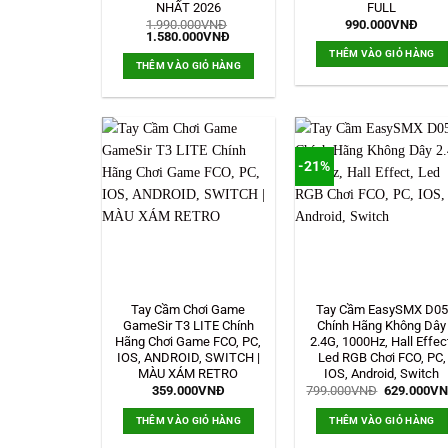
NHẤT 2026
FULL
1.990.000
VNĐ
990.000
VNĐ
Giá
Giá
1.580.000
VNĐ
gốc
hiện
THÊM VÀO GIỎ HÀNG
là:
tại
THÊM VÀO GIỎ HÀNG
1.990.000VNĐ.
là:
1.580.000VNĐ.
-21%
Tay Cầm Chơi Game
Tay Cầm EasySMX D05
GameSir T3 LITE Chính
Chính Hãng Không Dây
Hãng Chơi Game FCO, PC,
2.4G, 1000Hz, Hall Effec
IOS, ANDROID, SWITCH |
Led RGB Chơi FCO, PC,
MÀU XÁM RETRO
IOS, Android, Switch
Giá
359.000
VNĐ
799.000
VNĐ
629.000
V
gốc
là:
THÊM VÀO GIỎ HÀNG
THÊM VÀO GIỎ HÀNG
799.000VN