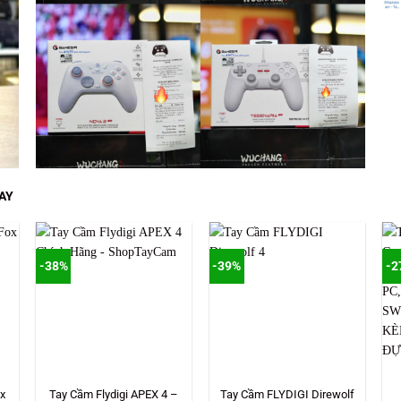
AY
-38%
-39%
-2
x
Tay Cầm Flydigi APEX 4 –
Tay Cầm FLYDIGI Direwolf