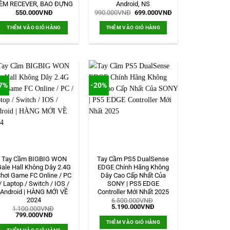
ÈM RECEVER, BAO ĐỰNG
Android, NS
Giá
Giá
550.000
VNĐ
990.000
VNĐ
699.000
VNĐ
gốc
hiện
là:
tại
THÊM VÀO GIỎ HÀNG
THÊM VÀO GIỎ HÀNG
990.000VNĐ.
là:
699.000VNĐ.
7%
-20%
Tay Cầm BIGBIG WON
Tay Cầm PS5 DualSense
Gale Hall Không Dây 2.4G
EDGE Chính Hãng Không
hơi Game FC Online / PC
Dây Cao Cấp Nhất Của
/ Laptop / Switch / IOS /
SONY | PS5 EDGE
Android | HÀNG MỚI VỀ
Controller Mới Nhất 2025
2024
6.500.000
VNĐ
Giá
Giá
5.190.000
VNĐ
1.100.000
VNĐ
gốc
hiện
Giá
Giá
799.000
VNĐ
là:
tại
gốc
hiện
THÊM VÀO GIỎ HÀNG
6.500.000VNĐ.
là:
là:
tại