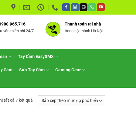
0988.965.716
Thanh toán tại nhà
tư vấn miễn phí 24/7
trong nội thành Hà Nội
esir
Tay Cầm EasySMX
ay Cầm
Sửa Tay Cầm
Gaming Gear
Đã
hị tất cả 7 kết quả
sắp
xếp
theo
mức
độ