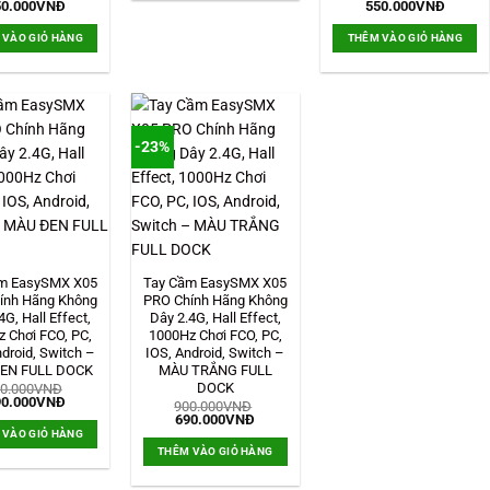
á
Giá
Giá
Giá
0.000
VNĐ
550.000
VNĐ
c
hiện
gốc
hiện
tại
là:
tại
 VÀO GIỎ HÀNG
THÊM VÀO GIỎ HÀNG
0.000VNĐ.
là:
700.000VNĐ.
là:
550.000VNĐ.
550.00
-23%
m EasySMX X05
Tay Cầm EasySMX X05
ính Hãng Không
PRO Chính Hãng Không
4G, Hall Effect,
Dây 2.4G, Hall Effect,
 Chơi FCO, PC,
1000Hz Chơi FCO, PC,
ndroid, Switch –
IOS, Android, Switch –
EN FULL DOCK
MÀU TRẮNG FULL
DOCK
0.000
VNĐ
á
Giá
0.000
VNĐ
900.000
VNĐ
c
hiện
Giá
Giá
690.000
VNĐ
tại
gốc
hiện
 VÀO GIỎ HÀNG
0.000VNĐ.
là:
là:
tại
THÊM VÀO GIỎ HÀNG
690.000VNĐ.
900.000VNĐ.
là:
690.000VNĐ.