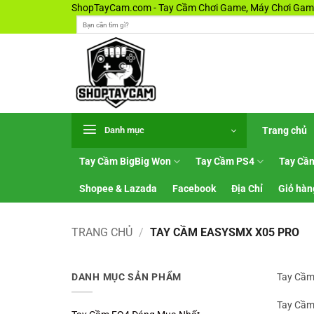
Bỏ
ShopTayCam.com - Tay Cầm Chơi Game, Máy Chơi Game
Tìm
qua
kiếm:
nội
dung
Trang chủ
Danh mục
Tay Cầm BigBig Won
Tay Cầm PS4
Tay Cầ
Shopee & Lazada
Facebook
Địa Chỉ
Giỏ hàn
TRANG CHỦ
/
TAY CẦM EASYSMX X05 PRO
DANH MỤC SẢN PHẨM
Tay Cầm
Tay Cầm