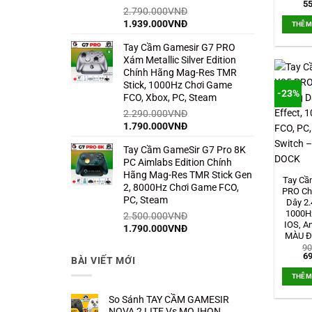
Gi
55
2.790.000
VNĐ
gố
là:
Giá
Giá
1.939.000
VNĐ
THÊM
70
gốc
hiện
Tay Cầm Gamesir G7 PRO
là:
tại
Xám Metallic Silver Edition
2.790.000VNĐ.
là:
Chính Hãng Mag-Res TMR
1.939.000VNĐ.
Stick, 1000Hz Chơi Game
-23%
FCO, Xbox, PC, Steam
2.290.000
VNĐ
Giá
Giá
1.790.000
VNĐ
gốc
hiện
Tay Cầm GameSir G7 Pro 8K
là:
tại
PC Aimlabs Edition Chính
2.290.000VNĐ.
là:
Hãng Mag-Res TMR Stick Gen
1.790.000VNĐ.
Tay Cầ
2, 8000Hz Chơi Game FCO,
PRO Ch
PC, Steam
Dây 2.
1000Hz
2.500.000
VNĐ
IOS, A
Giá
Giá
1.790.000
VNĐ
MÀU Đ
gốc
hiện
90
là:
tại
Gi
69
BÀI VIẾT MỚI
gố
2.500.000VNĐ.
là:
là:
THÊM
1.790.000VNĐ.
90
So Sánh TAY CẦM GAMESIR
NOVA 2 LITE Vs MOJHON