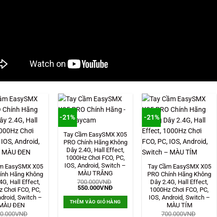
-21%
-21%
Tay Cầm EasySMX X05
PRO Chính Hãng Không
Dây 2.4G, Hall Effect,
1000Hz Chơi FCO, PC,
IOS, Android, Switch –
m EasySMX X05
Tay Cầm EasySMX X05
MÀU TRẮNG
ính Hãng Không
PRO Chính Hãng Không
700.000
VNĐ
4G, Hall Effect,
Dây 2.4G, Hall Effect,
Giá
Giá
550.000
VNĐ
 Chơi FCO, PC,
1000Hz Chơi FCO, PC,
gốc
hiện
ndroid, Switch –
IOS, Android, Switch –
là:
tại
THÊM VÀO GIỎ HÀNG
700.000VNĐ.
là:
MÀU ĐEN
MÀU TÍM
550.000VNĐ.
0.000
VNĐ
700.000
VNĐ