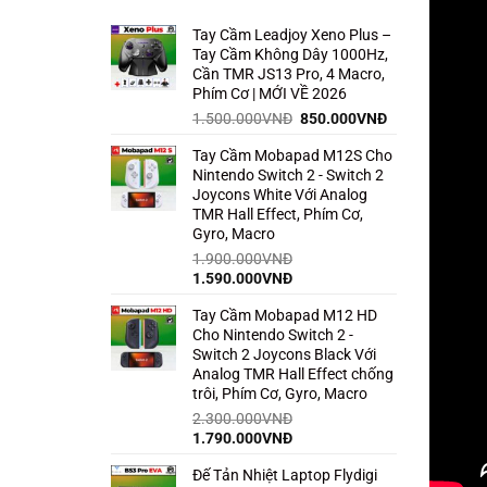
Tay Cầm Leadjoy Xeno Plus –
Tay Cầm Không Dây 1000Hz,
Cần TMR JS13 Pro, 4 Macro,
Phím Cơ | MỚI VỀ 2026
Giá
Giá
1.500.000
VNĐ
850.000
VNĐ
gốc
hiện
Tay Cầm Mobapad M12S Cho
là:
tại
Nintendo Switch 2 - Switch 2
1.500.000VNĐ.
là:
Joycons White Với Analog
850.000VNĐ.
TMR Hall Effect, Phím Cơ,
Gyro, Macro
1.900.000
VNĐ
Giá
Giá
1.590.000
VNĐ
gốc
hiện
Tay Cầm Mobapad M12 HD
là:
tại
Cho Nintendo Switch 2 -
1.900.000VNĐ.
là:
Switch 2 Joycons Black Với
1.590.000VNĐ.
Analog TMR Hall Effect chống
trôi, Phím Cơ, Gyro, Macro
2.300.000
VNĐ
Giá
Giá
1.790.000
VNĐ
gốc
hiện
Đế Tản Nhiệt Laptop Flydigi
là:
tại