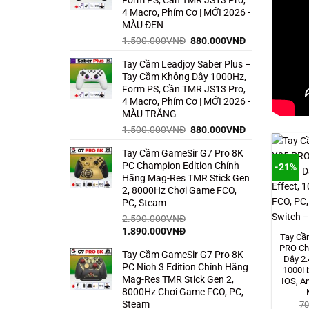
1.350.000VNĐ.
4 Macro, Phím Cơ | MỚI 2026 -
MÀU ĐEN
Giá
Giá
1.500.000
VNĐ
880.000
VNĐ
gốc
hiện
Tay Cầm Leadjoy Saber Plus –
là:
tại
Tay Cầm Không Dây 1000Hz,
1.500.000VNĐ.
là:
Form PS, Cần TMR JS13 Pro,
880.000VNĐ.
4 Macro, Phím Cơ | MỚI 2026 -
MÀU TRẮNG
Giá
Giá
1.500.000
VNĐ
880.000
VNĐ
gốc
hiện
Tay Cầm GameSir G7 Pro 8K
là:
tại
PC Champion Edition Chính
1.500.000VNĐ.
là:
-21%
Hãng Mag-Res TMR Stick Gen
880.000VNĐ.
2, 8000Hz Chơi Game FCO,
PC, Steam
2.590.000
VNĐ
Giá
Giá
1.890.000
VNĐ
Tay Cầ
gốc
hiện
PRO Ch
Tay Cầm GameSir G7 Pro 8K
là:
tại
Dây 2.
PC Nioh 3 Edition Chính Hãng
2.590.000VNĐ.
là:
1000Hz
Mag-Res TMR Stick Gen 2,
1.890.000VNĐ.
IOS, A
8000Hz Chơi Game FCO, PC,
Steam
70