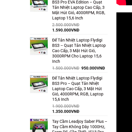
BS3 Pro EVA Edition – Quạt
2.300.000VNĐ.
là:
Tản Nhiệt Laptop Cao Cấp, 3
1.790.000VNĐ.
Mặt Hút Gió, 4000RPM, RGB,
Laptop 15,6 Inch
2.500.000
VNĐ
Giá
Giá
1.590.000
VNĐ
gốc
hiện
Đế Tản Nhiệt Laptop Flydigi
là:
tại
BS3 – Quạt Tản Nhiệt Laptop
2.500.000VNĐ.
là:
Cao Cấp, 3 Mặt Hút Gió,
1.590.000VNĐ.
3000RPM Cho Laptop 15,6
Inch
Giá
Giá
1.500.000
VNĐ
950.000
VNĐ
gốc
hiện
Đế Tản Nhiệt Laptop Flydigi
là:
tại
BS3 Pro – Quạt Tản Nhiệt
1.500.000VNĐ.
là:
Laptop Cao Cấp, 3 Mặt Hút
950.000VNĐ.
Gió, 4000RPM, RGB, Laptop
15,6 Inch
1.900.000
VNĐ
Giá
Giá
1.350.000
VNĐ
gốc
hiện
Tay Cầm Leadjoy Saber Plus –
là:
tại
Tay Cầm Không Dây 1000Hz,
1.900.000VNĐ.
là:
Form PS, Cần TMR JS13 Pro,