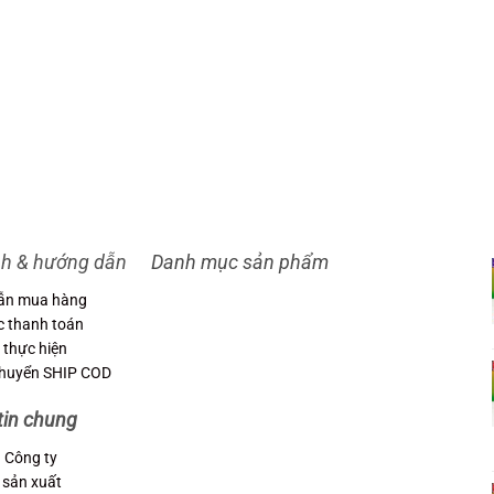
nh & hướng dẫn
Danh mục sản phẩm
ẫn mua hàng
c thanh toán
 thực hiện
chuyển SHIP COD
tin chung
u Công ty
 sản xuất