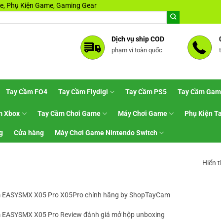
, Phụ Kiện Game, Gaming Gear
Dịch vụ ship COD
phạm vi toàn quốc
Tay Cầm FO4
Tay Cầm Flydigi
Tay Cầm PS5
Tay Cầm Gam
m Xbox
Tay Cầm Chơi Game
Máy Chơi Game
Phụ Kiện T
g
Cửa hàng
Máy Chơi Game Nintendo Switch
Hiển t
 EASYSMX X05 Pro X05Pro chính hãng by ShopTayCam
 EASYSMX X05 Pro Review đánh giá mở hộp unboxing