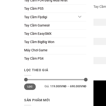
Tay Cầm FO4 Đáng Mua Nhất
Tay Cầm
Tay Cầm PS5
Tay Cầm Flydigi
Tay Cầm Gamesir
Tay Cầm EasySMX
Tay Cầm BigBig Won
Máy Chơi Game
Tay Cầm PS4
LỌC THEO GIÁ
Giá
Giá
Giá:
119.000VNĐ
—
690.000VNĐ
LỌC
tối
tối
thiểu
đa
SẢN PHẨM MỚI