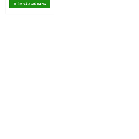
là:
tại
THÊM VÀO GIỎ HÀNG
260.000VNĐ.
là:
119.000VNĐ.
0VNĐ.