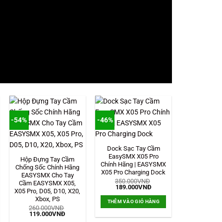
-54%
-46%
Dock Sạc Tay Cầm
EasySMX X05 Pro
Hộp Đựng Tay Cầm
Chính Hãng | EASYSMX
Chống Sốc Chính Hãng
X05 Pro Charging Dock
EASYSMX Cho Tay
350.000
VNĐ
Cầm EASYSMX X05,
Giá
Giá
189.000
VNĐ
X05 Pro, D05, D10, X20,
gốc
hiện
là:
tại
Xbox, PS
THÊM VÀO GIỎ HÀNG
350.000VNĐ.
là:
260.000
VNĐ
189.000VNĐ.
Giá
Giá
119.000
VNĐ
gốc
hiện