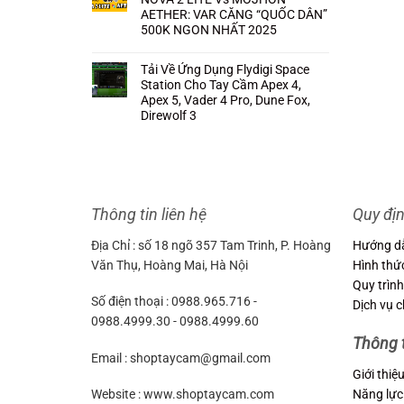
AETHER: VAR CĂNG “QUỐC DÂN”
500K NGON NHẤT 2025
Không
có
bình
Tải Về Ứng Dụng Flydigi Space
luận
Station Cho Tay Cầm Apex 4,
ở
So
Apex 5, Vader 4 Pro, Dune Fox,
Sánh
Direwolf 3
TAY
CẦM
Không
GAMESIR
có
NOVA
bình
2
luận
LITE
ở
Vs
Tải
MOJHON
Về
AETHER:
Ứng
VAR
Thông tin liên hệ
Quy đị
Dụng
CĂNG
Flydigi
“QUỐC
Space
DÂN”
Station
Địa Chỉ : số 18 ngõ 357 Tam Trinh, P. Hoàng
Hướng d
500K
Cho
NGON
Tay
Văn Thụ, Hoàng Mai, Hà Nội
Hình thứ
NHẤT
Cầm
2025
Apex
Quy trình
4,
Số điện thoại : 0988.965.716 -
Apex
Dịch vụ 
5,
0988.4999.30 - 0988.4999.60
Vader
4
Thông 
Pro,
Dune
Email : shoptaycam@gmail.com
Fox,
Direwolf
Giới thiệ
3
Năng lực
Website : www.shoptaycam.com