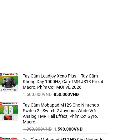
Tay Cầm Leadjoy Xeno Plus – Tay Cầm
Không Dây 1000Hz, Cần TMR JS13 Pro, 4
Macro, Phím Cơ | MỚI VỀ 2026
Giá
Giá
1.500.000
VNĐ
850.000
VNĐ
gốc
hiện
Tay Cầm Mobapad M12S Cho Nintendo
là:
tại
Switch 2 - Switch 2 Joycons White Với
1.500.000VNĐ.
là:
Analog TMR Hall Effect, Phím Cơ, Gyro,
850.000VNĐ.
Macro
Giá
Giá
1.900.000
VNĐ
1.590.000
VNĐ
gốc
hiện
Tay Cầm Mobapad M12 HD Cho Nintendo
là:
tại