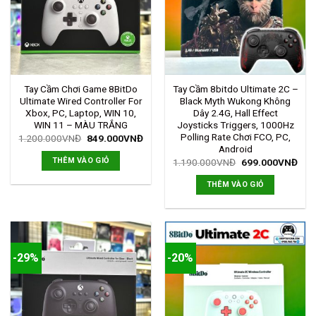
Tay Cầm Chơi Game 8BitDo
Tay Cầm 8bitdo Ultimate 2C –
Ultimate Wired Controller For
Black Myth Wukong Không
Xbox, PC, Laptop, WIN 10,
Dây 2.4G, Hall Effect
WIN 11 – MÀU TRẮNG
Joysticks Triggers, 1000Hz
Polling Rate Chơi FCO, PC,
1.200.000
VNĐ
849.000
VNĐ
Android
THÊM VÀO GIỎ
1.190.000
VNĐ
699.000
VNĐ
THÊM VÀO GIỎ
-29%
-20%