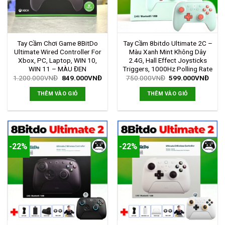
Tay Cầm Chơi Game 8BitDo
Tay Cầm 8bitdo Ultimate 2C –
Ultimate Wired Controller For
Màu Xanh Mint Không Dây
Xbox, PC, Laptop, WIN 10,
2.4G, Hall Effect Joysticks
WIN 11 – MÀU ĐEN
Triggers, 1000Hz Polling Rate
1.200.000
VNĐ
849.000
VNĐ
750.000
VNĐ
599.000
VNĐ
THÊM VÀO GIỎ
THÊM VÀO GIỎ
-22%
-22%