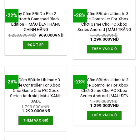
HẾT HÀNG
Tay Cầm 8BitDo Pro 2
Tay Cầm 8Bitdo Ultimate 3
-22%
-28%
Bluetooth Gamepad Black
Mode Controller For Xbox
Edition – MÀU ĐEN | HÀNG
Chơi Game Cho PC Xbox
CHÍNH HÃNG
Series Android | MÀU TRẮNG
1.250.000
VNĐ
969.000
VNĐ
1.799.000
VNĐ
1.299.000
VNĐ
ĐỌC TIẾP
THÊM VÀO GIỎ
Tay Cầm 8Bitdo Ultimate 3
Tay Cầm 8Bitdo Ultimate 3
-28%
-28%
Mode Controller For Xbox
Mode Controller For Xbox
Chơi Game Cho PC Xbox
Chơi Game Cho PC Xbox
Series Android | MÀU XANH
Series Android | MÀU ĐEN
JADE
1.799.000
VNĐ
1.299.000
VNĐ
1.799.000
VNĐ
1.299.000
VNĐ
THÊM VÀO GIỎ
THÊM VÀO GIỎ