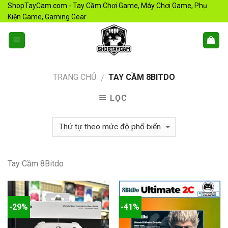
Skip
ShopTayCam.com - Tay Cầm Chơi Game, Máy Chơi Game, Phụ
Kiện Game, Gaming Gear
to
content
TRANG CHỦ
TAY CẦM 8BITDO
/
LỌC
Tay Cầm 8Bitdo
-29%
-41%