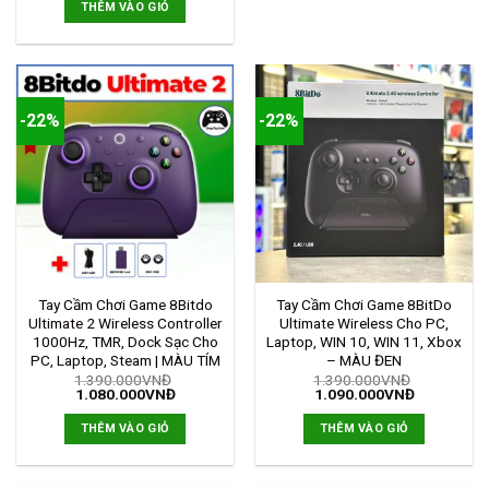
THÊM VÀO GIỎ
-22%
-22%
Tay Cầm Chơi Game 8Bitdo
Tay Cầm Chơi Game 8BitDo
Ultimate 2 Wireless Controller
Ultimate Wireless Cho PC,
1000Hz, TMR, Dock Sạc Cho
Laptop, WIN 10, WIN 11, Xbox
PC, Laptop, Steam | MÀU TÍM
– MÀU ĐEN
1.390.000
VNĐ
1.390.000
VNĐ
1.080.000
VNĐ
1.090.000
VNĐ
THÊM VÀO GIỎ
THÊM VÀO GIỎ