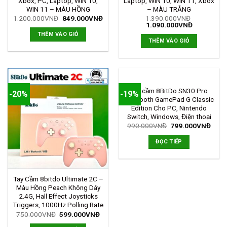
Xbox, PC, Laptop, WIN 10,
Laptop, WIN 10, WIN 11, Xbox
WIN 11 – MÀU HỒNG
– MÀU TRẮNG
1.200.000
VNĐ
849.000
VNĐ
1.390.000
VNĐ
1.090.000
VNĐ
THÊM VÀO GIỎ
THÊM VÀO GIỎ
HẾT HÀNG
Tay cầm 8BitDo SN30 Pro
-20%
-19%
Bluetooth GamePad G Classic
Edition Cho PC, Nintendo
Switch, Windows, Điện thoại
990.000
VNĐ
799.000
VNĐ
ĐỌC TIẾP
Tay Cầm 8bitdo Ultimate 2C –
Màu Hồng Peach Không Dây
2.4G, Hall Effect Joysticks
Triggers, 1000Hz Polling Rate
750.000
VNĐ
599.000
VNĐ