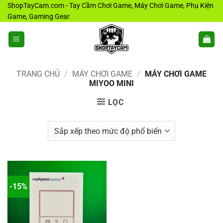
Bỏ
ShopTayCam.com - Tay Cầm Chơi Game, Máy Chơi Game, Phụ Kiện
Game, Gaming Gear
qua
nội
dung
TRANG CHỦ
/
MÁY CHƠI GAME
/
MÁY CHƠI GAME
MIYOO MINI
LỌC
-15%