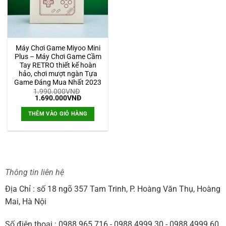
Máy Chơi Game Miyoo Mini
Plus – Máy Chơi Game Cầm
Tay RETRO thiết kế hoàn
hảo, chơi mượt ngàn Tựa
Game Đáng Mua Nhất 2023
1.990.000
VNĐ
Giá
Giá
1.690.000
VNĐ
gốc
hiện
là:
tại
THÊM VÀO GIỎ HÀNG
1.990.000VNĐ.
là:
1.690.000VNĐ.
Thông tin liên hệ
Địa Chỉ : số 18 ngõ 357 Tam Trinh, P. Hoàng Văn Thụ, Hoàng
Mai, Hà Nội
Số điện thoại : 0988.965.716 - 0988.4999.30 - 0988.4999.60