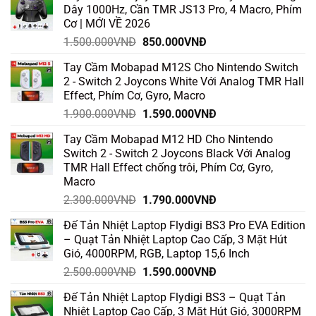
AETHER:
Flydigi
Dây 1000Hz, Cần TMR JS13 Pro, 4 Macro, Phím
VAR
Space
CĂNG
Cơ | MỚI VỀ 2026
Station
“QUỐC
Cho
DÂN”
Giá
Giá
1.500.000
VNĐ
850.000
VNĐ
Tay
500K
Cầm
gốc
hiện
NGON
Apex
NHẤT
Tay Cầm Mobapad M12S Cho Nintendo Switch
là:
tại
4,
2025
Apex
2 - Switch 2 Joycons White Với Analog TMR Hall
1.500.000VNĐ.
là:
5,
Effect, Phím Cơ, Gyro, Macro
Vader
850.000VNĐ.
4
Giá
Giá
1.900.000
VNĐ
1.590.000
VNĐ
Pro,
Dune
gốc
hiện
Fox,
Tay Cầm Mobapad M12 HD Cho Nintendo
là:
tại
Direwolf
Switch 2 - Switch 2 Joycons Black Với Analog
3
1.900.000VNĐ.
là:
TMR Hall Effect chống trôi, Phím Cơ, Gyro,
1.590.000VNĐ.
Macro
Giá
Giá
2.300.000
VNĐ
1.790.000
VNĐ
gốc
hiện
Đế Tản Nhiệt Laptop Flydigi BS3 Pro EVA Edition
là:
tại
– Quạt Tản Nhiệt Laptop Cao Cấp, 3 Mặt Hút
2.300.000VNĐ.
là:
Gió, 4000RPM, RGB, Laptop 15,6 Inch
1.790.000VNĐ.
Giá
Giá
2.500.000
VNĐ
1.590.000
VNĐ
gốc
hiện
Đế Tản Nhiệt Laptop Flydigi BS3 – Quạt Tản
là:
tại
Nhiệt Laptop Cao Cấp, 3 Mặt Hút Gió, 3000RPM
2.500.000VNĐ.
là: