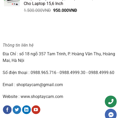
Cho Laptop 15,6 Inch
1.590.000VNĐ.
Giá
Giá
1.500.000
VNĐ
950.000
VNĐ
gốc
hiện
là:
tại
1.500.000VNĐ.
là:
950.000VNĐ.
Thông tin liên hệ
Địa Chỉ : số 18 ngõ 357 Tam Trinh, P. Hoàng Văn Thụ, Hoàng
Mai, Hà Nội
Số điện thoại : 0988.965.716 - 0988.4999.30 - 0988.4999.60
Email : shoptaycam@gmail.com
Website : www.shoptaycam.com