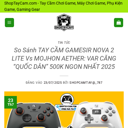
Bỏ
ShopTayCam.com - Tay Cầm Chơi Game, Máy Chơi Game, Phụ Kiện
Game, Gaming Gear
qua
nội
dung
TIN TỨC
So Sánh TAY CẦM GAMESIR NOVA 2
LITE Vs MOJHON AETHER: VAR CĂNG
“QUỐC DÂN” 500K NGON NHẤT 2025
ĐĂNG VÀO
23/07/2025
BỞI
SHOPCAMTAY@_787
23
Th7