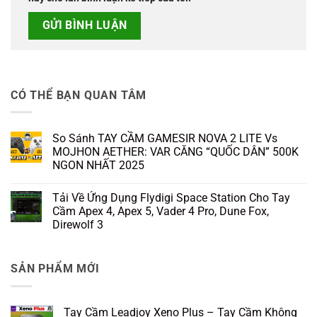
CÓ THỂ BẠN QUAN TÂM
So Sánh TAY CẦM GAMESIR NOVA 2 LITE Vs
MOJHON AETHER: VAR CĂNG “QUỐC DÂN” 500K
NGON NHẤT 2025
Không
có
Tải Về Ứng Dụng Flydigi Space Station Cho Tay
bình
luận
Cầm Apex 4, Apex 5, Vader 4 Pro, Dune Fox,
ở
Direwolf 3
So
Sánh
Không
TAY
có
CẦM
bình
GAMESIR
SẢN PHẨM MỚI
luận
NOVA
ở
2
Tải
LITE
Về
Vs
Ứng
MOJHON
Tay Cầm Leadjoy Xeno Plus – Tay Cầm Không
Dụng