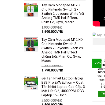
Tay Cầm Mobapad M12S
Cho Nintendo Switch 2 -
Switch 2 Joycons White Với
Analog TMR Hall Effect,
Phím Cơ, Gyro, Macro
1.900.000
VNĐ
1.590.000
VNĐ
Tay Cầm Mobapad M12 HD
Cho Nintendo Switch 2 -
Switch 2 Joycons Black Với
Analog TMR Hall Effect
chống trôi, Phím Cơ, Gyro,
Macro
Tay C
-22%
8Bit
2.300.000
VNĐ
Wirel
1.790.000
VNĐ
1000
Sạc C
Đế Tản Nhiệt Laptop Flydigi
Stea
BS3 Pro EVA Edition – Quạt
1.3
Tản Nhiệt Laptop Cao Cấp, 3
1.
Mặt Hút Gió, 4000RPM, RGB,
TH
Laptop 15,6 Inch
2.500.000
VNĐ
1.590.000
VNĐ