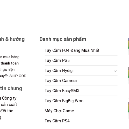
nh & hướng
Danh mục sản phẩm
Tay Cầm FO4 Đáng Mua Nhất
n mua hàng
Tay Cầm PS5
 thanh toán
 thực hiện
Tay Cầm Flydigi
chuyển SHIP COD
Tay Cầm Gamesir
tin chung
Tay Cầm EasySMX
ệu Công ty
Tay Cầm BigBig Won
 sản xuất
đối tác
Máy Chơi Game
g
Tay Cầm PS4