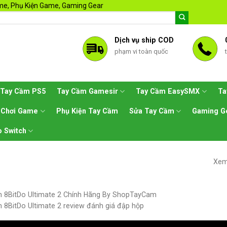
e, Phụ Kiện Game, Gaming Gear
Dịch vụ ship COD
phạm vi toàn quốc
Tay Cầm PS5
Tay Cầm Gamesir
Tay Cầm EasySMX
Ta
 Chơi Game
Phụ Kiện Tay Cầm
Sửa Tay Cầm
Gaming G
 Switch
Xem
 8BitDo Ultimate 2 Chính Hãng By ShopTayCam
 8BitDo Ultimate 2 review đánh giá đập hộp