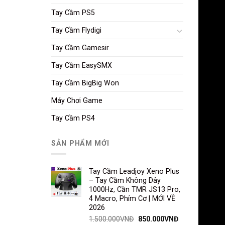
Tay Cầm PS5
Tay Cầm Flydigi
Tay Cầm Gamesir
Tay Cầm EasySMX
Tay Cầm BigBig Won
Máy Chơi Game
Tay Cầm PS4
SẢN PHẨM MỚI
Tay Cầm Leadjoy Xeno Plus
– Tay Cầm Không Dây
1000Hz, Cần TMR JS13 Pro,
4 Macro, Phím Cơ | MỚI VỀ
2026
1.500.000
VNĐ
850.000
VNĐ