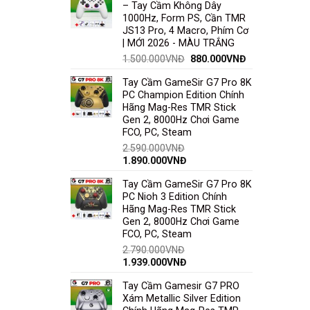
– Tay Cầm Không Dây
1000Hz, Form PS, Cần TMR
JS13 Pro, 4 Macro, Phím Cơ
| MỚI 2026 - MÀU TRẮNG
1.500.000
VNĐ
880.000
VNĐ
Tay Cầm GameSir G7 Pro 8K
PC Champion Edition Chính
Hãng Mag-Res TMR Stick
Gen 2, 8000Hz Chơi Game
FCO, PC, Steam
2.590.000
VNĐ
1.890.000
VNĐ
Tay Cầm GameSir G7 Pro 8K
PC Nioh 3 Edition Chính
Hãng Mag-Res TMR Stick
Gen 2, 8000Hz Chơi Game
FCO, PC, Steam
2.790.000
VNĐ
1.939.000
VNĐ
Tay Cầm Gamesir G7 PRO
Xám Metallic Silver Edition