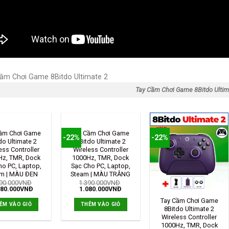
Tay Cầm Chơi Game 8Bitdo Ultim
ầm Chơi Game
Tay Cầm Chơi Game
-22%
-22%
do Ultimate 2
8Bitdo Ultimate 2
ess Controller
Wireless Controller
Hz, TMR, Dock
1000Hz, TMR, Dock
ho PC, Laptop,
Sạc Cho PC, Laptop,
m | MÀU ĐEN
Steam | MÀU TRẮNG
90.000
VNĐ
1.390.000
VNĐ
080.000
VNĐ
1.080.000
VNĐ
Tay Cầm Chơi Game
ÊM VÀO GIỎ
THÊM VÀO GIỎ
8Bitdo Ultimate 2
Wireless Controller
1000Hz, TMR, Dock