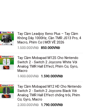
Tay Cầm Leadjoy Xeno Plus – Tay Cầm
Không Dây 1000Hz, Cần TMR JS13 Pro, 4
Macro, Phím Cơ | MỚI VỀ 2026
1.500.000
VNĐ
850.000
VNĐ
Tay Cầm Mobapad M12S Cho Nintendo
Switch 2 - Switch 2 Joycons White Với
Analog TMR Hall Effect, Phím Cơ, Gyro,
Macro
1.900.000
VNĐ
1.590.000
VNĐ
Tay Cầm Mobapad M12 HD Cho Nintendo
Switch 2 - Switch 2 Joycons Black Với
Analog TMR Hall Effect chống trôi, Phím
Cơ, Gyro, Macro
2.300.000
VNĐ
1.790.000
VNĐ