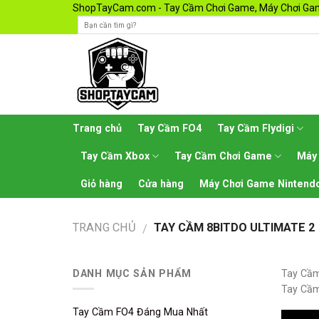
Skip
ShopTayCam.com - Tay Cầm Chơi Game, Máy Chơi Gam
to
content
Trang chủ
Tay Cầm FO4
Tay Cầm Flydigi
Tay Cầm Xbox
Tay Cầm Chơi Game
Máy
Giỏ hàng
Cửa hàng
Máy Chơi Game Nintendo
TRANG CHỦ
TAY CẦM 8BITDO ULTIMATE 2
/
DANH MỤC SẢN PHẨM
Tay Cầm
Tay Cầm
Tay Cầm FO4 Đáng Mua Nhất