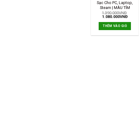
Sạc Cho PC, Laptop,
Steam | MÀU TÍM
1.390.000
VNĐ
1.080.000
VNĐ
THÊM VÀO GIỎ