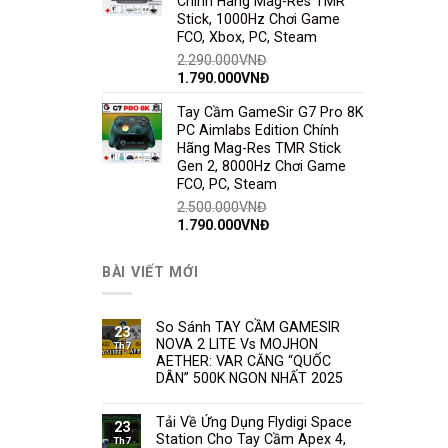
Chính Hãng Mag-Res TMR
Stick, 1000Hz Chơi Game
FCO, Xbox, PC, Steam
2.290.000
VNĐ
1.790.000
VNĐ
Tay Cầm GameSir G7 Pro 8K
PC Aimlabs Edition Chính
Hãng Mag-Res TMR Stick
Gen 2, 8000Hz Chơi Game
FCO, PC, Steam
2.500.000
VNĐ
1.790.000
VNĐ
BÀI VIẾT MỚI
So Sánh TAY CẦM GAMESIR
23
NOVA 2 LITE Vs MOJHON
Th7
AETHER: VAR CĂNG “QUỐC
DÂN” 500K NGON NHẤT 2025
Tải Về Ứng Dụng Flydigi Space
23
Station Cho Tay Cầm Apex 4,
Th7