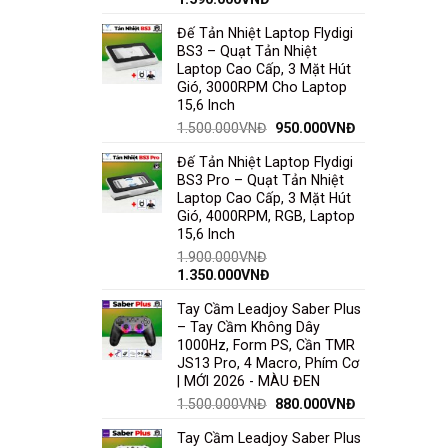
Đế Tản Nhiệt Laptop Flydigi
BS3 – Quạt Tản Nhiệt
Laptop Cao Cấp, 3 Mặt Hút
Gió, 3000RPM Cho Laptop
15,6 Inch
1.500.000
VNĐ
950.000
VNĐ
Đế Tản Nhiệt Laptop Flydigi
BS3 Pro – Quạt Tản Nhiệt
Laptop Cao Cấp, 3 Mặt Hút
Gió, 4000RPM, RGB, Laptop
15,6 Inch
1.900.000
VNĐ
1.350.000
VNĐ
Tay Cầm Leadjoy Saber Plus
– Tay Cầm Không Dây
1000Hz, Form PS, Cần TMR
JS13 Pro, 4 Macro, Phím Cơ
| MỚI 2026 - MÀU ĐEN
1.500.000
VNĐ
880.000
VNĐ
Tay Cầm Leadjoy Saber Plus