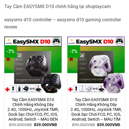
Tay Cầm EASYSMX D10 chính hãng tại shoptaycam
easysmx d10 controller – easysmx d10 gaming controller
review
-7%
-7%
Tay Cầm EASYSMX D10
Tay Cầm EASYSMX D10
Chính Hãng Không Dây
Chính Hãng Không Dây
2.4G, 1000Hz, Joystick TMR,
2.4G, 1000Hz, Joystick TMR,
Dock Sạc Chơi FCO, PC, IOS,
Dock Sạc Chơi FCO, PC, IOS,
Android, Switch – MÀU ĐEN
Android, Switch – MÀU TÍM
Giá
Giá
Giá
Giá
899.000
VNĐ
839.000
VNĐ
899.000
VNĐ
839.000
VNĐ
gốc
hiện
gốc
hiện