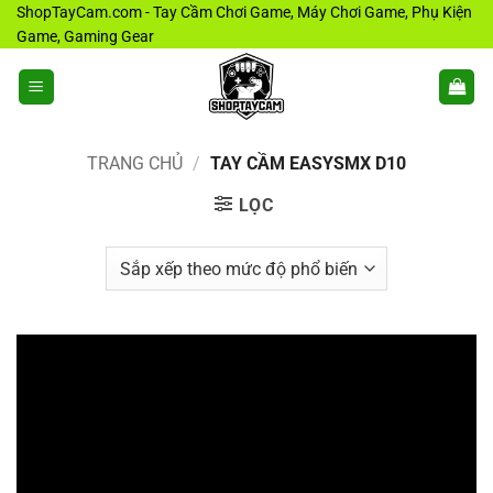
Bỏ
ShopTayCam.com - Tay Cầm Chơi Game, Máy Chơi Game, Phụ Kiện
Game, Gaming Gear
qua
nội
dung
TRANG CHỦ
/
TAY CẦM EASYSMX D10
LỌC