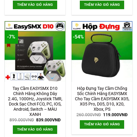
là:
tại
là:
tại
THÊM VÀO GIỎ HÀNG
THÊM VÀO GIỎ HÀNG
899.000VNĐ.
là:
899.000VNĐ.
là:
839.000VNĐ.
839.
-7%
-54%
Tay Cầm EASYSMX D10
Hộp Đựng Tay Cầm Chống
Chính Hãng Không Dây
Sốc Chính Hãng EASYSMX
2.4G, 1000Hz, Joystick TMR,
Cho Tay Cầm EASYSMX X05,
Dock Sạc Chơi FCO, PC, IOS,
X05 Pro, D05, D10, X20,
Android, Switch – MÀU
Xbox, PS
XANH
Giá
Giá
260.000
VNĐ
119.000
VNĐ
gốc
hiện
Giá
Giá
899.000
VNĐ
839.000
VNĐ
là:
tại
gốc
hiện
THÊM VÀO GIỎ HÀNG
260.000VNĐ.
là:
là:
tại
THÊM VÀO GIỎ HÀNG
119.
899.000VNĐ.
là:
839.000VNĐ.