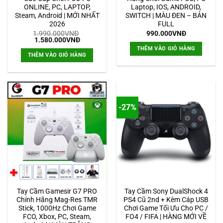
ONLINE, PC, LAPTOP,
Laptop, IOS, ANDROID,
Steam, Android | MỚI NHẤT
SWITCH | MÀU ĐEN – BẢN
2026
FULL
1.990.000
VNĐ
990.000
VNĐ
Giá
Giá
1.580.000
VNĐ
gốc
hiện
THÊM VÀO GIỎ HÀNG
là:
tại
THÊM VÀO GIỎ HÀNG
1.990.000VNĐ.
là:
1.580.000VNĐ.
-27%
Tay Cầm Gamesir G7 PRO
Tay Cầm Sony DualShock 4
Chính Hãng Mag-Res TMR
PS4 Cũ 2nd + Kèm Cáp USB
Stick, 1000Hz Chơi Game
Chơi Game Tối Ưu Cho PC /
FCO, Xbox, PC, Steam,
FO4 / FIFA | HÀNG MỚI VỀ