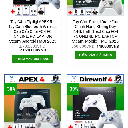
Tay Cầm Flydigi APEX 5 –
Tay Cầm Flydigi Dune Fox
Tay Cầm Bluetooth Wireless
Chính Hãng Không Dây
Cao Cấp Chơi FO4 FC
2.4G, Hall Effect Chơi FO4
ONLINE, PC, LAPTOP,
FC ONLINE, PC, LAPTOP,
Steam, Android | MỚI 2025
Steam, Mobile – MỚI 2025
Giá
Giá
2.700.000
VNĐ
550.000
VNĐ
449.000
VNĐ
Giá
Giá
gốc
hiện
2.090.000
VNĐ
gốc
hiện
là:
tại
THÊM VÀO GIỎ HÀNG
là:
tại
550.000VNĐ.
là:
THÊM VÀO GIỎ HÀNG
2.700.000VNĐ.
là:
449.
2.090.000VNĐ.
-38%
-39%