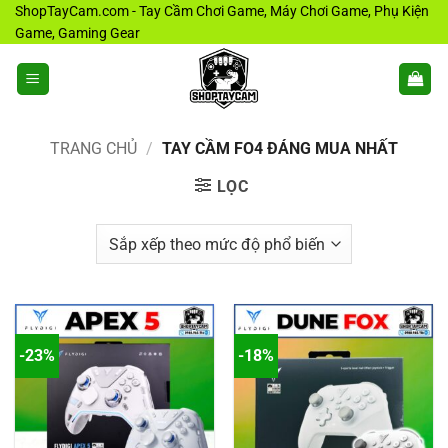
Bỏ
ShopTayCam.com - Tay Cầm Chơi Game, Máy Chơi Game, Phụ Kiện
Game, Gaming Gear
qua
nội
dung
TRANG CHỦ
/
TAY CẦM FO4 ĐÁNG MUA NHẤT
LỌC
-23%
-18%