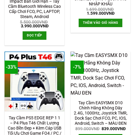
Impact Bản Giới Hạn – Tay
NHẬP KHẨU
Cầm Bluetooth Wireless Cao
1.699.000
VNĐ
Cấp Chơi FCO, PC, LAPTOP,
Giá
Giá
1.599.000
VNĐ
Steam, Android
gốc
hiện
là:
tại
5.500.000
VNĐ
THÊM VÀO GIỎ HÀNG
1.699.000VNĐ.
là:
Giá
Giá
3.990.000
VNĐ
1.599.000
gốc
hiện
là:
tại
ĐỌC TIẾP
5.500.000VNĐ.
là:
3.990.000VNĐ.
-33%
-7%
Tay Cầm EASYSMX D10
Chính Hãng Không Dây
2.4G, 1000Hz, Joystick TMR,
Tay Cầm PS5 EDGE REP 1 1
Dock Sạc Chơi FCO, PC, IOS,
– P4 Plus T46 Chất Lượng
Android, Switch – MÀU ĐEN
Cao Bền Đẹp + Kèm Cáp USB
Giá
Giá
899.000
VNĐ
839.000
VNĐ
gốc
hiện
Tối Ưu Chơi Game FO4 / PC /