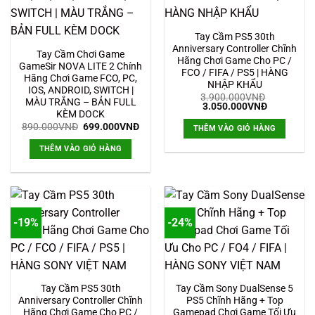
Tay Cầm PS5 30th
Anniversary Controller Chĩnh
Tay Cầm Chơi Game
Hãng Chơi Game Cho PC /
GameSir NOVA LITE 2 Chính
FCO / FIFA / PS5 | HÀNG
Hãng Chơi Game FCO, PC,
NHẬP KHẨU
IOS, ANDROID, SWITCH |
3.900.000
VNĐ
MÀU TRẮNG – BẢN FULL
Giá
Giá
3.050.000
VNĐ
KÈM DOCK
gốc
hiện
là:
tại
Giá
Giá
890.000
VNĐ
699.000
VNĐ
THÊM VÀO GIỎ HÀNG
3.900.000VNĐ.
là:
gốc
hiện
3.050.000
là:
tại
THÊM VÀO GIỎ HÀNG
890.000VNĐ.
là:
699.000VNĐ.
-19%
-24%
Tay Cầm PS5 30th
Tay Cầm Sony DualSense 5
Anniversary Controller Chĩnh
PS5 Chĩnh Hãng + Top
Hãng Chơi Game Cho PC /
Gamepad Chơi Game Tối Ưu