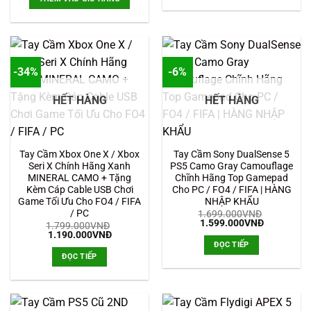
1.599.000
3.800.000VNĐ.
là:
1.990.000VNĐ.
-34%
-6%
HẾT HÀNG
HẾT HÀNG
Tay Cầm Xbox One X / Xbox
Tay Cầm Sony DualSense 5
Seri X Chính Hãng Xanh
PS5 Camo Gray Camouflage
MINERAL CAMO + Tặng
Chĩnh Hãng Top Gamepad
Kèm Cáp Cable USB Chơi
Cho PC / FO4 / FIFA | HÀNG
Game Tối Ưu Cho FO4 / FIFA
NHẬP KHẨU
/ PC
1.699.000
VNĐ
Giá
Giá
1.599.000
VNĐ
1.799.000
VNĐ
gốc
hiện
Giá
Giá
1.190.000
VNĐ
là:
tại
gốc
hiện
ĐỌC TIẾP
1.699.000VNĐ.
là:
là:
tại
ĐỌC TIẾP
1.599.000
1.799.000VNĐ.
là:
1.190.000VNĐ.