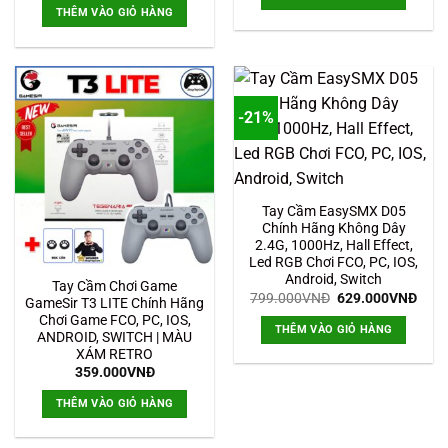
990.000VNĐ.
là:
THÊM VÀO GIỎ HÀNG
699.
-21%
Tay Cầm EasySMX D05
Chính Hãng Không Dây
2.4G, 1000Hz, Hall Effect,
Led RGB Chơi FCO, PC, IOS,
Android, Switch
Tay Cầm Chơi Game
Giá
Giá
799.000
VNĐ
629.000
VNĐ
GameSir T3 LITE Chính Hãng
gốc
hiện
Chơi Game FCO, PC, IOS,
là:
tại
THÊM VÀO GIỎ HÀNG
799.000VNĐ.
là:
ANDROID, SWITCH | MÀU
629.
XÁM RETRO
359.000
VNĐ
THÊM VÀO GIỎ HÀNG