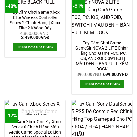
-48%
-21%
Tay Cầm Chơi Game Xbox
Elite Wireless Controller
Series 2 Chính Hãng | Xbox
Elite 2 Không Dây
4.800.000
VNĐ
Giá
Giá
2.499.000
VNĐ
gốc
hiện
Tay Cầm Chơi Game
là:
tại
THÊM VÀO GIỎ HÀNG
GameSir NOVA 2 LITE Chính
4.800.000VNĐ.
là:
2.499.000VNĐ.
Hãng Chơi Game FCO, PC,
IOS, ANDROID, SWITCH |
MÀU ĐEN – BẢN FULL KÈM
DOCK
Giá
Giá
890.000
VNĐ
699.000
VNĐ
gốc
hiện
là:
tại
THÊM VÀO GIỎ HÀNG
890.000VNĐ.
là:
699.
-37%
HẾT HÀNG
Tay Cầm Xbox One X / Xbox
Series X Chính Hãng Màu
Arctic Camo Special Edition