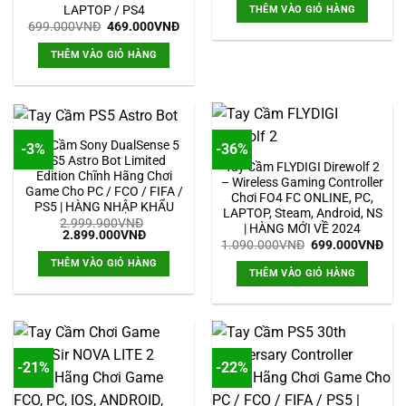
là:
tại
LAPTOP / PS4
THÊM VÀO GIỎ HÀNG
899.000VNĐ.
là:
Giá
Giá
699.000
VNĐ
469.000
VNĐ
839.
gốc
hiện
là:
tại
THÊM VÀO GIỎ HÀNG
699.000VNĐ.
là:
469.000VNĐ.
Tay Cầm Sony DualSense 5
-3%
-36%
PS5 Astro Bot Limited
Tay Cầm FLYDIGI Direwolf 2
Edition Chĩnh Hãng Chơi
– Wireless Gaming Controller
Game Cho PC / FCO / FIFA /
Chơi FO4 FC ONLINE, PC,
PS5 | HÀNG NHẬP KHẨU
LAPTOP, Steam, Android, NS
2.999.900
VNĐ
| HÀNG MỚI VỀ 2024
Giá
Giá
2.899.000
VNĐ
Giá
Giá
1.090.000
VNĐ
699.000
VNĐ
gốc
hiện
gốc
hiệ
là:
tại
THÊM VÀO GIỎ HÀNG
là:
tại
2.999.900VNĐ.
là:
THÊM VÀO GIỎ HÀNG
1.090.000VNĐ.
là:
2.899.000VNĐ.
699
-21%
-22%