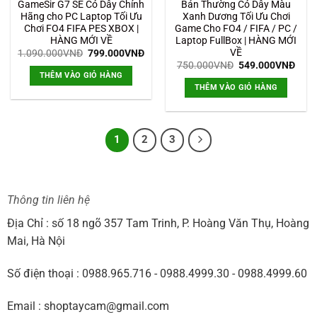
GameSir G7 SE Có Dây Chính
Bản Thường Có Dây Màu
Hãng cho PC Laptop Tối Ưu
Xanh Dương Tối Ưu Chơi
Chơi FO4 FIFA PES XBOX |
Game Cho FO4 / FIFA / PC /
HÀNG MỚI VỀ
Laptop FullBox | HÀNG MỚI
VỀ
Giá
Giá
1.090.000
VNĐ
799.000
VNĐ
gốc
hiện
Giá
Giá
750.000
VNĐ
549.000
VNĐ
là:
tại
gốc
hiện
THÊM VÀO GIỎ HÀNG
1.090.000VNĐ.
là:
là:
tại
THÊM VÀO GIỎ HÀNG
799.000VNĐ.
750.000VNĐ.
là:
549.
1
2
3
Thông tin liên hệ
Địa Chỉ : số 18 ngõ 357 Tam Trinh, P. Hoàng Văn Thụ, Hoàng
Mai, Hà Nội
Số điện thoại : 0988.965.716 - 0988.4999.30 - 0988.4999.60
Email : shoptaycam@gmail.com