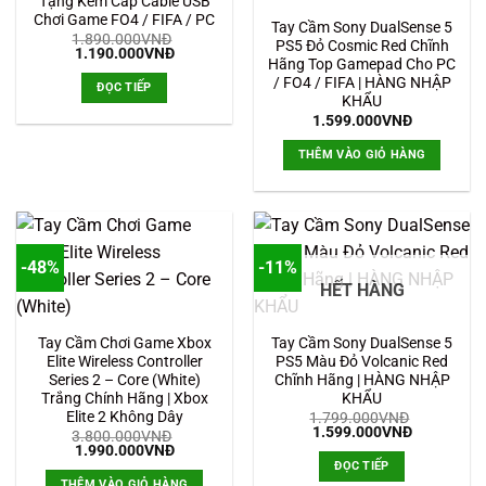
Tặng Kèm Cáp Cable USB
Chơi Game FO4 / FIFA / PC
Tay Cầm Sony DualSense 5
1.890.000
VNĐ
PS5 Đỏ Cosmic Red Chĩnh
Giá
Giá
1.190.000
VNĐ
Hãng Top Gamepad Cho PC
gốc
hiện
là:
tại
/ FO4 / FIFA | HÀNG NHẬP
ĐỌC TIẾP
1.890.000VNĐ.
là:
KHẨU
1.190.000VNĐ.
1.599.000
VNĐ
THÊM VÀO GIỎ HÀNG
-48%
-11%
HẾT HÀNG
Tay Cầm Chơi Game Xbox
Tay Cầm Sony DualSense 5
Elite Wireless Controller
PS5 Màu Đỏ Volcanic Red
Series 2 – Core (White)
Chĩnh Hãng | HÀNG NHẬP
Trắng Chính Hãng | Xbox
KHẨU
Elite 2 Không Dây
1.799.000
VNĐ
Giá
Giá
1.599.000
VNĐ
3.800.000
VNĐ
gốc
hiện
Giá
Giá
1.990.000
VNĐ
là:
tại
gốc
hiện
ĐỌC TIẾP
1.799.000VNĐ.
là:
là:
tại
THÊM VÀO GIỎ HÀNG