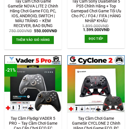
Tay Cầm Chơi Game
Tay Cầm Sony DualSense 5
GameSir NOVA LITE 2 Chính
PS5 Chĩnh Hãng + Top
Hãng Chơi Game FCO, PC,
Gamepad Chơi Game Tối Ưu
IOS, ANDROID, SWITCH |
Cho PC / FO4 / FIFA | HÀNG
MÀU TRẮNG – KÈM
NHẬP KHẨU
RECEVER, BAO ĐỰNG
1.899.000
VNĐ
Giá
Giá
1.599.000
VNĐ
Giá
Giá
750.000
VNĐ
550.000
VNĐ
gốc
hiện
gốc
hiện
là:
tại
là:
tại
ĐỌC TIẾP
THÊM VÀO GIỎ HÀNG
1.899.000VNĐ.
là:
750.000VNĐ.
là:
1.599.000
550.000VNĐ.
-21%
Tay Cầm Flydigi VADER 5
Tay Cầm Chơi Game
PRO – Tay Cầm Chơi Game
GameSir CYCLONE 2 Chính
Cao Cấp Chơi FCO FC
Hãng Chơi Game FCO, PC