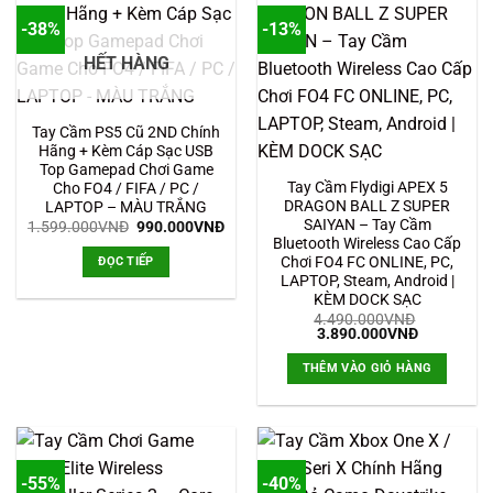
-38%
-13%
HẾT HÀNG
Tay Cầm PS5 Cũ 2ND Chính
Hãng + Kèm Cáp Sạc USB
Top Gamepad Chơi Game
Tay Cầm Flydigi APEX 5
Cho FO4 / FIFA / PC /
DRAGON BALL Z SUPER
LAPTOP – MÀU TRẮNG
SAIYAN – Tay Cầm
Giá
Giá
1.599.000
VNĐ
990.000
VNĐ
gốc
hiện
Bluetooth Wireless Cao Cấp
là:
tại
Chơi FO4 FC ONLINE, PC,
ĐỌC TIẾP
1.599.000VNĐ.
là:
LAPTOP, Steam, Android |
990.000VNĐ.
KÈM DOCK SẠC
4.490.000
VNĐ
Giá
Giá
3.890.000
VNĐ
gốc
hiện
là:
tại
THÊM VÀO GIỎ HÀNG
4.490.000VNĐ.
là:
3.890.000
-55%
-40%