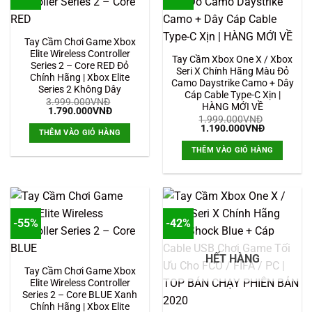
Tay Cầm Chơi Game Xbox
Elite Wireless Controller
Tay Cầm Xbox One X / Xbox
Series 2 – Core RED Đỏ
Seri X Chính Hãng Màu Đỏ
Chính Hãng | Xbox Elite
Camo Daystrike Camo + Dây
Series 2 Không Dây
Cáp Cable Type-C Xịn |
3.999.000
VNĐ
HÀNG MỚI VỀ
Giá
Giá
1.790.000
VNĐ
gốc
hiện
1.999.000
VNĐ
Giá
Giá
là:
tại
1.190.000
VNĐ
THÊM VÀO GIỎ HÀNG
gốc
hiện
3.999.000VNĐ.
là:
là:
tại
1.790.000VNĐ.
THÊM VÀO GIỎ HÀNG
1.999.000VNĐ.
là:
1.190.000
-55%
-42%
HẾT HÀNG
Tay Cầm Chơi Game Xbox
Elite Wireless Controller
Series 2 – Core BLUE Xanh
Chính Hãng | Xbox Elite