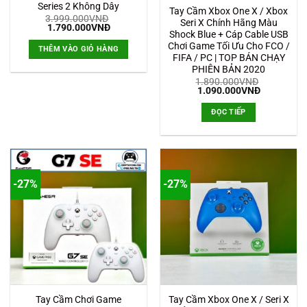
Series 2 Không Dây
Tay Cầm Xbox One X / Xbox
3.999.000
VNĐ
Seri X Chính Hãng Màu
Giá
Giá
1.790.000
VNĐ
Shock Blue + Cáp Cable USB
gốc
hiện
là:
tại
Chơi Game Tối Ưu Cho FCO /
THÊM VÀO GIỎ HÀNG
3.999.000VNĐ.
là:
FIFA / PC | TOP BÁN CHẠY
1.790.000VNĐ.
PHIÊN BẢN 2020
1.890.000
VNĐ
Giá
Giá
1.090.000
VNĐ
gốc
hiện
là:
tại
ĐỌC TIẾP
1.890.000VNĐ.
là:
1.090.000
-27%
-27%
Tay Cầm Chơi Game
Tay Cầm Xbox One X / Seri X