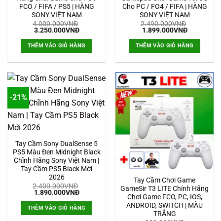
FCO / FIFA / PS5 | HÀNG
Cho PC / FO4 / FIFA | HÀNG
SONY VIỆT NAM
SONY VIỆT NAM
4.000.000
VNĐ
2.490.000
VNĐ
Giá
Giá
Giá
Giá
3.250.000
VNĐ
1.899.000
VNĐ
gốc
hiện
gốc
hiện
là:
tại
là:
tại
THÊM VÀO GIỎ HÀNG
THÊM VÀO GIỎ HÀNG
4.000.000VNĐ.
là:
2.490.000VNĐ.
là:
3.250.000VNĐ.
1.899.000
-21%
Tay Cầm Sony DualSense 5
PS5 Màu Đen Midnight Black
Chĩnh Hãng Sony Việt Nam |
Tay Cầm PS5 Black Mới
2026
Tay Cầm Chơi Game
2.400.000
VNĐ
GameSir T3 LITE Chính Hãng
Giá
Giá
1.890.000
VNĐ
Chơi Game FCO, PC, IOS,
gốc
hiện
là:
tại
ANDROID, SWITCH | MÀU
THÊM VÀO GIỎ HÀNG
2.400.000VNĐ.
là:
TRẮNG
1.890.000VNĐ.