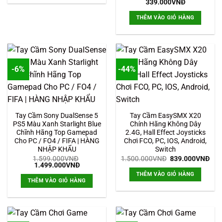
339.000
VNĐ
THÊM VÀO GIỎ HÀNG
-6%
-44%
Tay Cầm Sony DualSense 5
Tay Cầm EasySMX X20
PS5 Màu Xanh Starlight Blue
Chính Hãng Không Dây
Chĩnh Hãng Top Gamepad
2.4G, Hall Effect Joysticks
Cho PC / FO4 / FIFA | HÀNG
Chơi FCO, PC, IOS, Android,
NHẬP KHẨU
Switch
Giá
Giá
1.599.000
VNĐ
1.500.000
VNĐ
839.000
VNĐ
Giá
Giá
gốc
hiệ
1.499.000
VNĐ
gốc
hiện
là:
tại
THÊM VÀO GIỎ HÀNG
là:
tại
1.500.000VNĐ.
là:
THÊM VÀO GIỎ HÀNG
1.599.000VNĐ.
là:
839
1.499.000VNĐ.