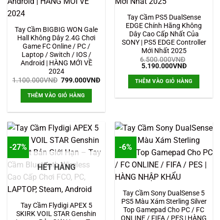
Tay Cầm PS5 DualSense
EDGE Chính Hãng Không
Tay Cầm BIGBIG WON Gale
Dây Cao Cấp Nhất Của
Hall Không Dây 2.4G Chơi
SONY | PS5 EDGE Controller
Game FC Online / PC /
Mới Nhất 2025
Laptop / Switch / IOS /
6.500.000
VNĐ
Android | HÀNG MỚI VỀ
Giá
Giá
5.190.000
VNĐ
2024
gốc
hiện
là:
tại
Giá
Giá
1.100.000
VNĐ
799.000
VNĐ
THÊM VÀO GIỎ HÀNG
6.500.000VNĐ.
là:
gốc
hiện
5.190.000
là:
tại
THÊM VÀO GIỎ HÀNG
1.100.000VNĐ.
là:
799.000VNĐ.
-27%
-6%
HẾT HÀNG
Tay Cầm Sony DualSense 5
PS5 Màu Xám Sterling Silver
Tay Cầm Flydigi APEX 5
Top Gamepad Cho PC / FC
SKIRK VOIL STAR Genshin
ONLINE / FIFA / PES | HÀNG