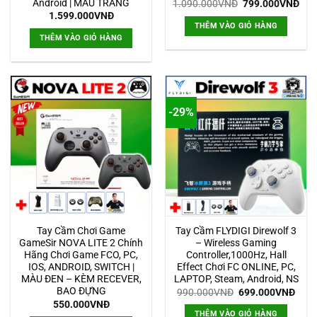
Android | MÀU TRẮNG
Giá
Giá
1.090.000
VNĐ
799.000
VNĐ
gốc
hiệ
1.599.000
VNĐ
là:
tại
THÊM VÀO GIỎ HÀNG
1.090.000VNĐ.
là:
THÊM VÀO GIỎ HÀNG
799
-29%
Tay Cầm Chơi Game
Tay Cầm FLYDIGI Direwolf 3
GameSir NOVA LITE 2 Chính
– Wireless Gaming
Hãng Chơi Game FCO, PC,
Controller,1000Hz, Hall
IOS, ANDROID, SWITCH |
Effect Chơi FC ONLINE, PC,
MÀU ĐEN – KÈM RECEVER,
LAPTOP, Steam, Android, NS
BAO ĐỰNG
Giá
Giá
990.000
VNĐ
699.000
VNĐ
gốc
hiện
550.000
VNĐ
là:
tại
THÊM VÀO GIỎ HÀNG