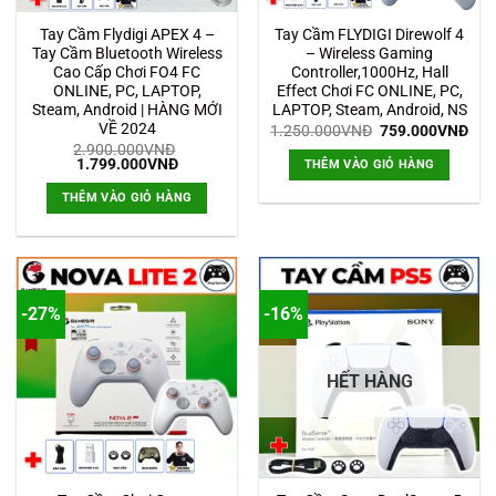
Tay Cầm Flydigi APEX 4 –
Tay Cầm FLYDIGI Direwolf 4
Tay Cầm Bluetooth Wireless
– Wireless Gaming
Cao Cấp Chơi FO4 FC
Controller,1000Hz, Hall
ONLINE, PC, LAPTOP,
Effect Chơi FC ONLINE, PC,
Steam, Android | HÀNG MỚI
LAPTOP, Steam, Android, NS
VỀ 2024
Giá
Giá
1.250.000
VNĐ
759.000
VNĐ
gốc
hiệ
2.900.000
VNĐ
là:
tại
Giá
Giá
1.799.000
VNĐ
THÊM VÀO GIỎ HÀNG
1.250.000VNĐ.
là:
gốc
hiện
759
là:
tại
THÊM VÀO GIỎ HÀNG
2.900.000VNĐ.
là:
1.799.000VNĐ.
-27%
-16%
HẾT HÀNG