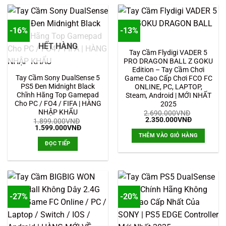
-16%
-13%
HẾT HÀNG
Tay Cầm Flydigi VADER 5
PRO DRAGON BALL Z GOKU
Edition – Tay Cầm Chơi
Tay Cầm Sony DualSense 5
Game Cao Cấp Chơi FCO FC
PS5 Đen Midnight Black
ONLINE, PC, LAPTOP,
Chĩnh Hãng Top Gamepad
Steam, Android | MỚI NHẤT
Cho PC / FO4 / FIFA | HÀNG
2025
NHẬP KHẨU
2.690.000
VNĐ
Giá
Giá
2.350.000
VNĐ
1.899.000
VNĐ
gốc
hiện
Giá
Giá
1.599.000
VNĐ
là:
tại
gốc
hiện
THÊM VÀO GIỎ HÀNG
2.690.000VNĐ.
là:
là:
tại
ĐỌC TIẾP
2.350.000
1.899.000VNĐ.
là:
1.599.000VNĐ.
-27%
-20%