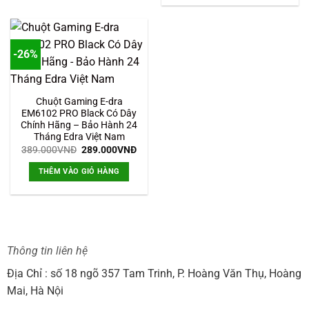
-26%
Chuột Gaming E-dra
EM6102 PRO Black Có Dây
Chính Hãng – Bảo Hành 24
Tháng Edra Việt Nam
Giá
Giá
389.000
VNĐ
289.000
VNĐ
gốc
hiện
là:
tại
THÊM VÀO GIỎ HÀNG
389.000VNĐ.
là:
289.000VNĐ.
Thông tin liên hệ
Địa Chỉ : số 18 ngõ 357 Tam Trinh, P. Hoàng Văn Thụ, Hoàng
Mai, Hà Nội