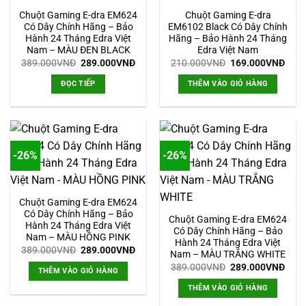
Chuột Gaming E-dra EM624
Chuột Gaming E-dra
Có Dây Chính Hãng – Bảo
EM6102 Black Có Dây Chính
Hành 24 Tháng Edra Việt
Hãng – Bảo Hành 24 Tháng
Nam – MÀU ĐEN BLACK
Edra Việt Nam
Giá
Giá
Giá
Giá
389.000
VNĐ
289.000
VNĐ
210.000
VNĐ
169.000
VNĐ
gốc
hiện
gốc
hiện
là:
tại
là:
tại
ĐỌC TIẾP
THÊM VÀO GIỎ HÀNG
389.000VNĐ.
là:
210.000VNĐ.
là:
289.000VNĐ.
169.
-26%
-26%
Chuột Gaming E-dra EM624
Có Dây Chính Hãng – Bảo
Chuột Gaming E-dra EM624
Hành 24 Tháng Edra Việt
Có Dây Chính Hãng – Bảo
Nam – MÀU HỒNG PINK
Hành 24 Tháng Edra Việt
Giá
Giá
389.000
VNĐ
289.000
VNĐ
Nam – MÀU TRẮNG WHITE
gốc
hiện
Giá
Giá
là:
tại
389.000
VNĐ
289.000
VNĐ
THÊM VÀO GIỎ HÀNG
gốc
hiện
389.000VNĐ.
là:
là:
tại
289.000VNĐ.
THÊM VÀO GIỎ HÀNG
389.000VNĐ.
là:
289.