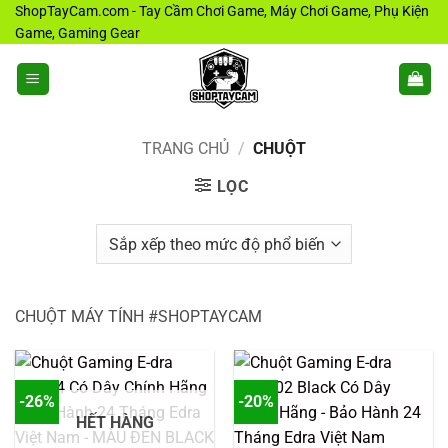
Bỏ
ShopTayCam.com - Tay Cầm Chơi Game, Máy Chơi Game, Phụ Kiện
Game, Gaming Gear
qua
nội
dung
TRANG CHỦ
/
CHUỘT
LỌC
CHUỘT MÁY TÍNH #SHOPTAYCAM
-26%
-20%
HẾT HÀNG