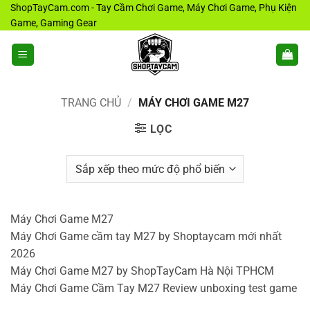
Bỏ
ShopTayCam.com - Tay Cầm Chơi Game, Máy Chơi Game, Phụ Kiện
Game, Gaming Gear
qua
nội
dung
TRANG CHỦ
/
MÁY CHƠI GAME M27
LỌC
Máy Chơi Game M27
Máy Chơi Game cầm tay M27 by Shoptaycam mới nhất
2026
Máy Chơi Game M27 by ShopTayCam Hà Nội TPHCM
Máy Chơi Game Cầm Tay M27 Review unboxing test game