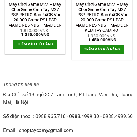
Máy Chơi Game M27 – Máy
Máy Chơi Game M27 – Máy
Chơi Game Cầm Tay M27
Chơi Game Cầm Tay M27
PSP RETRO Bản 64GB Với
PSP RETRO Bản 64GB Với
20.000 Game PS1 PSP
20.000 Game PS1 PSP
MAME NES NDS – MÀU ĐEN
MAME NES NDS – MÀU ĐEN
KÈM TAY CẦM RỜI
1.850.000
VNĐ
Giá
Giá
1.350.000
VNĐ
1.950.000
VNĐ
gốc
hiện
Giá
Giá
1.450.000
VNĐ
là:
tại
gốc
hiện
THÊM VÀO GIỎ HÀNG
1.850.000VNĐ.
là:
là:
tại
THÊM VÀO GIỎ HÀNG
1.350.000VNĐ.
1.950.000VNĐ.
là:
1.450.000
Thông tin liên hệ
Địa Chỉ : số 18 ngõ 357 Tam Trinh, P. Hoàng Văn Thụ, Hoàng
Mai, Hà Nội
Số điện thoại : 0988.965.716 - 0988.4999.30 - 0988.4999.60
Email : shoptaycam@gmail.com