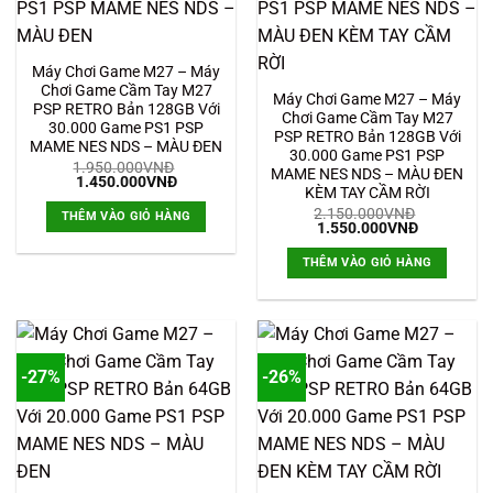
Máy Chơi Game M27 – Máy
Chơi Game Cầm Tay M27
Máy Chơi Game M27 – Máy
PSP RETRO Bản 128GB Với
Chơi Game Cầm Tay M27
30.000 Game PS1 PSP
PSP RETRO Bản 128GB Với
MAME NES NDS – MÀU ĐEN
30.000 Game PS1 PSP
1.950.000
VNĐ
MAME NES NDS – MÀU ĐEN
Giá
Giá
1.450.000
VNĐ
KÈM TAY CẦM RỜI
gốc
hiện
là:
tại
2.150.000
VNĐ
THÊM VÀO GIỎ HÀNG
1.950.000VNĐ.
là:
Giá
Giá
1.550.000
VNĐ
1.450.000VNĐ.
gốc
hiện
là:
tại
THÊM VÀO GIỎ HÀNG
2.150.000VNĐ.
là:
1.550.000
-27%
-26%