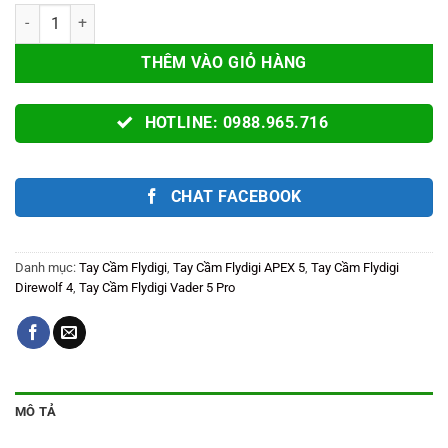
Bọc Cần Flydigi Chính Hãng Thế Hệ 2 Cho Tay Cầm Direwolf 4, Vade
THÊM VÀO GIỎ HÀNG
HOTLINE: 0988.965.716
CHAT FACEBOOK
Danh mục:
Tay Cầm Flydigi
,
Tay Cầm Flydigi APEX 5
,
Tay Cầm Flydigi
Direwolf 4
,
Tay Cầm Flydigi Vader 5 Pro
MÔ TẢ