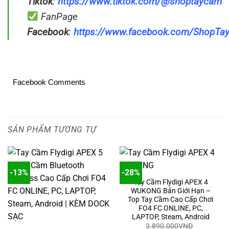
Tiktok
:
https://www.tiktok.com/@shoptaycam
FanPage
Facebook
:
https://www.facebook.com/ShopT
Facebook Comments
SẢN PHẨM TƯƠNG TỰ
-13%
-28%
Tay Cầm Flydigi APEX 4
WUKONG Bản Giới Hạn –
Top Tay Cầm Cao Cấp Chơi
FO4 FC ONLINE, PC,
LAPTOP, Steam, Android
3.890.000
VNĐ