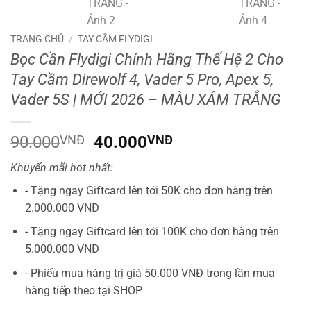
TRANG CHỦ
/
TAY CẦM FLYDIGI
Bọc Cần Flydigi Chính Hãng Thế Hệ 2 Cho
Tay Cầm Direwolf 4, Vader 5 Pro, Apex 5,
Vader 5S | MỚI 2026 – MÀU XÁM TRẮNG
Giá
Giá
90.000
VNĐ
40.000
VNĐ
gốc
hiện
Khuyến mãi hot nhất:
là:
tại
90.000VNĐ.
là:
- Tặng ngay Giftcard lên tới 50K cho đơn hàng trên
40.000VNĐ.
2.000.000 VNĐ
- Tặng ngay Giftcard lên tới 100K cho đơn hàng trên
5.000.000 VNĐ
- Phiếu mua hàng trị giá 50.000 VNĐ trong lần mua
hàng tiếp theo tại SHOP