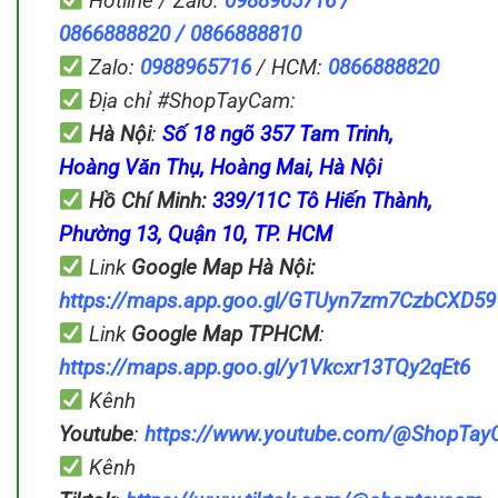
Hotline / Zalo:
0988965716 /
0866888820 / 0866888810
Zalo:
0988965716
/ HCM:
0866888820
Địa chỉ #ShopTayCam:
Hà Nội
:
Số 18 ngõ 357 Tam Trinh,
Hoàng Văn Thụ, Hoàng Mai, Hà Nội
Hồ Chí Minh:
339/11C Tô Hiến Thành,
Phường 13, Quận 10, TP. HCM
Link
Google Map
Hà Nội:
https://maps.app.goo.gl/GTUyn7zm7CzbCXD59
Link
Google Map
TPHCM
:
https://maps.app.goo.gl/y1Vkcxr13TQy2qEt6
Kênh
Youtube
:
https://www.youtube.com/@ShopTa
Kênh