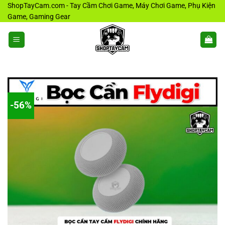
Bỏ
ShopTayCam.com - Tay Cầm Chơi Game, Máy Chơi Game, Phụ Kiện
Game, Gaming Gear
qua
nội
dung
-56%