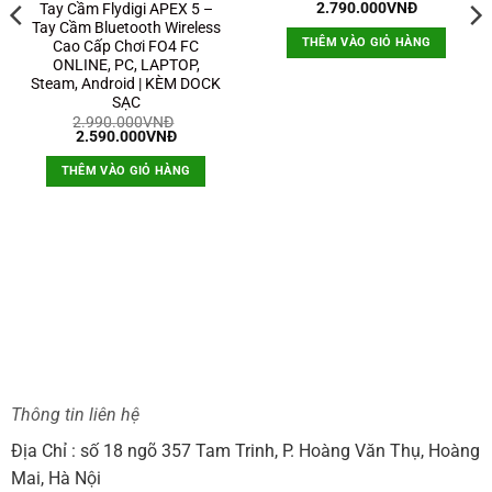
Giá
Giá
2.790.000
VNĐ
Tay Cầm Flydigi APEX 5 –
gốc
hiện
Tay Cầm Bluetooth Wireless
là:
tại
THÊM VÀO GIỎ HÀNG
Cao Cấp Chơi FO4 FC
3.890.000VNĐ.
là:
2.790.000
ONLINE, PC, LAPTOP,
Steam, Android | KÈM DOCK
SẠC
2.990.000
VNĐ
Giá
Giá
2.590.000
VNĐ
gốc
hiện
là:
tại
THÊM VÀO GIỎ HÀNG
2.990.000VNĐ.
là:
2.590.000VNĐ.
0VNĐ.
Thông tin liên hệ
Địa Chỉ : số 18 ngõ 357 Tam Trinh, P. Hoàng Văn Thụ, Hoàng
Mai, Hà Nội