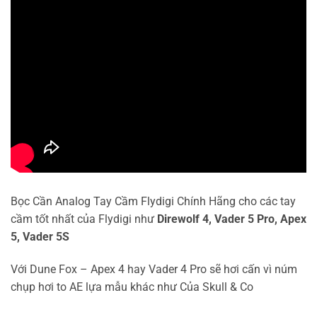
Bọc Cần Analog Tay Cầm Flydigi Chính Hãng cho các tay
cầm tốt nhất của Flydigi như
Direwolf 4, Vader 5 Pro, Apex
5, Vader 5S
Với Dune Fox – Apex 4 hay Vader 4 Pro sẽ hơi cấn vì núm
chụp hơi to AE lựa mẫu khác như Của Skull & Co