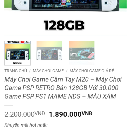
TRANG CHỦ
/
MÁY CHƠI GAME
/
MÁY CHƠI GAME GIÁ RẺ
Máy Chơi Game Cầm Tay M20 – Máy Chơi
Game PSP RETRO Bản 128GB Với 30.000
Game PSP PS1 MAME NDS – MÀU XÁM
Giá
Giá
2.200.000
VNĐ
1.890.000
VNĐ
gốc
hiện
Khuyến mãi hot nhất:
là:
tại