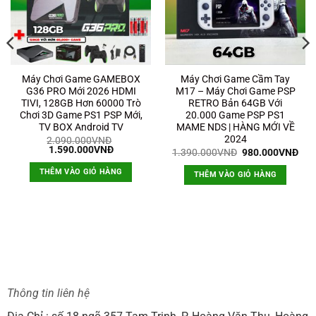
Máy Chơi Game GAMEBOX
Máy Chơi Game Cầm Tay
G36 PRO Mới 2026 HDMI
M17 – Máy Chơi Game PSP
TIVI, 128GB Hơn 60000 Trò
RETRO Bản 64GB Với
Chơi 3D Game PS1 PSP Mới,
20.000 Game PSP PS1
TV BOX Android TV
MAME NDS | HÀNG MỚI VỀ
2024
2.090.000
VNĐ
Giá
Giá
1.590.000
VNĐ
Giá
Giá
1.390.000
VNĐ
980.000
VNĐ
gốc
hiện
n
gốc
hiệ
là:
tại
là:
tại
THÊM VÀO GIỎ HÀNG
THÊM VÀO GIỎ HÀNG
2.090.000VNĐ.
là:
1.390.000VNĐ.
là:
1.590.000VNĐ.
9.000VNĐ.
980
Thông tin liên hệ