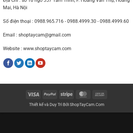
Địa Chỉ : số 18 ngõ 357 Tam Trinh, P. Hoàng Văn Thụ, Hoàng
Mai, Hà Nội
Số điện thoại : 0988.965.716 - 0988.4999.30 - 0988.4999.60
Email : shoptaycam@gmail.com
Website : www.shoptaycam.com
Visa
PayPal
Stripe
MasterCard
Cash
On
Thiết kế và Duy Trì Bởi
ShopTayCam.Com
Delivery