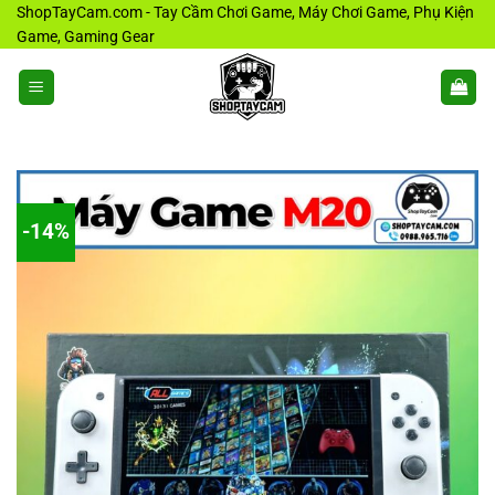
Bỏ
ShopTayCam.com - Tay Cầm Chơi Game, Máy Chơi Game, Phụ Kiện
Game, Gaming Gear
qua
nội
dung
-14%