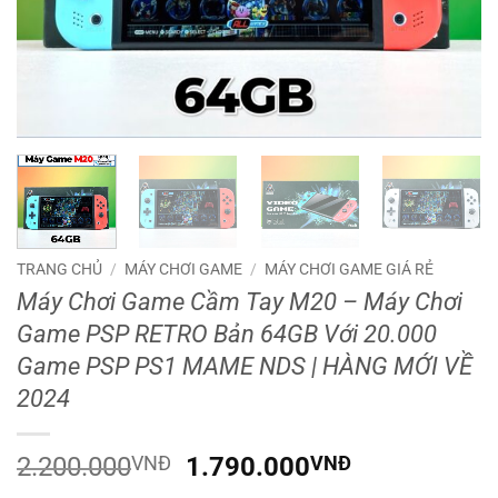
TRANG CHỦ
/
MÁY CHƠI GAME
/
MÁY CHƠI GAME GIÁ RẺ
Máy Chơi Game Cầm Tay M20 – Máy Chơi
Game PSP RETRO Bản 64GB Với 20.000
Game PSP PS1 MAME NDS | HÀNG MỚI VỀ
2024
Giá
Giá
2.200.000
VNĐ
1.790.000
VNĐ
gốc
hiện