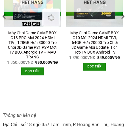
HẾT HÀNG
HẾT HÀNG
Máy Chơi Game GAME BOX
Máy Chơi Game GAME BOX
G13 PRO Mới 2024 HDMI
G10 Mới 2024 HDMI TIVI,
TIVI, 128GB Hơn 30000 Trò
64GB Hơn 20000 Trò Chơi
Chơi 3D Game PS1 PSP Mới,
3D Game Mới Update, Tích
TV BOX Android TV – MÀU
Hợp TV BOX Android TV
TRẮNG
Giá
Giá
1.390.000
VNĐ
849.000
VNĐ
gốc
hiệ
Giá
Giá
1.350.000
VNĐ
990.000
VNĐ
là:
tại
gốc
hiện
ĐỌC TIẾP
1.390.000VNĐ.
là:
là:
tại
ĐỌC TIẾP
849
1.350.000VNĐ.
là:
0VNĐ.
990.000VNĐ.
Thông tin liên hệ
Địa Chỉ : số 18 ngõ 357 Tam Trinh, P. Hoàng Văn Thụ, Hoàng