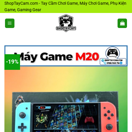
Bỏ
ShopTayCam.com - Tay Cầm Chơi Game, Máy Chơi Game, Phụ Kiện
Game, Gaming Gear
qua
nội
dung
-19%