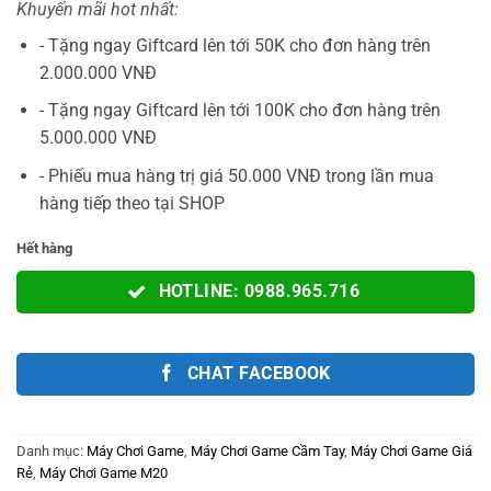
Khuyến mãi hot nhất:
là:
tại
2.200.000VNĐ.
là:
- Tặng ngay Giftcard lên tới 50K cho đơn hàng trên
1.790.000V
2.000.000 VNĐ
- Tặng ngay Giftcard lên tới 100K cho đơn hàng trên
5.000.000 VNĐ
- Phiếu mua hàng trị giá 50.000 VNĐ trong lần mua
hàng tiếp theo tại SHOP
Hết hàng
HOTLINE: 0988.965.716
CHAT FACEBOOK
Danh mục:
Máy Chơi Game
,
Máy Chơi Game Cầm Tay
,
Máy Chơi Game Giá
Rẻ
,
Máy Chơi Game M20