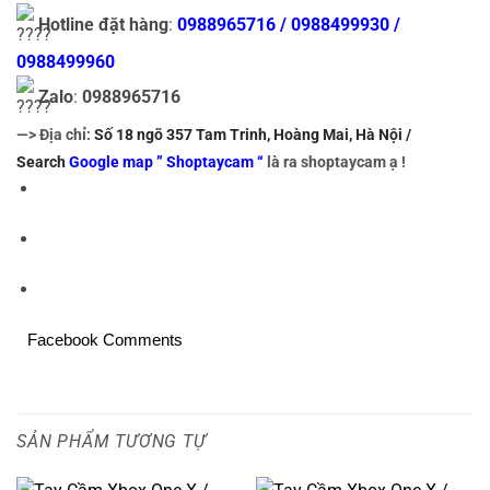
Hotline đặt hàng
:
0988965716 / 0988499930 /
0988499960
Zalo
:
0988965716
—> Địa chỉ:
Số 18 ngõ 357 Tam Trinh, Hoàng Mai, Hà Nội /
Search
Google map ” Shoptaycam “
là ra shoptaycam ạ !
Facebook Comments
SẢN PHẨM TƯƠNG TỰ