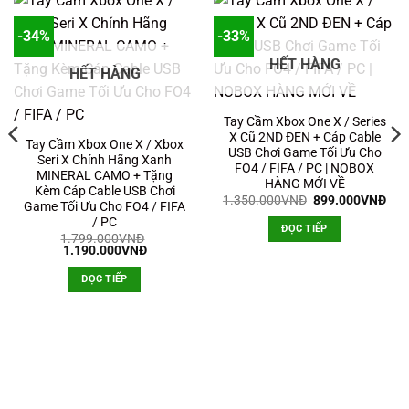
-34%
-33%
HẾT HÀNG
HẾT HÀNG
Tay Cầm Xbox One X / Series
X Cũ 2ND ĐEN + Cáp Cable
Tay Cầm Xbox One X / Xbox
USB Chơi Game Tối Ưu Cho
Seri X Chính Hãng Xanh
FO4 / FIFA / PC | NOBOX
MINERAL CAMO + Tặng
HÀNG MỚI VỀ
Kèm Cáp Cable USB Chơi
Giá
Giá
1.350.000
VNĐ
899.000
VNĐ
Game Tối Ưu Cho FO4 / FIFA
gốc
hiệ
/ PC
là:
tại
ĐỌC TIẾP
1.350.000VNĐ.
là:
1.799.000
VNĐ
899
Giá
Giá
1.190.000
VNĐ
gốc
hiện
là:
tại
ĐỌC TIẾP
1.799.000VNĐ.
là:
1.190.000VNĐ.
0VNĐ.