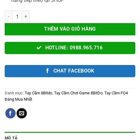
hàng tiếp theo tại SHOP
Tay Cầm Chơi Game 8BitDo Ultimate Wired Controller For Xbox, PC,
THÊM VÀO GIỎ HÀNG
HOTLINE: 0988.965.716
CHAT FACEBOOK
Danh mục:
Tay Cầm 8Bitdo
,
Tay Cầm Chơi Game 8BitDo
,
Tay Cầm FO4
Đáng Mua Nhất
MÔ TẢ