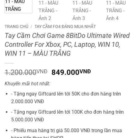
TRANG CHỦ
/
TAY CẦM FO4 ĐÁNG MUA NHẤT
Tay Cầm Chơi Game 8BitDo Ultimate Wired
Controller For Xbox, PC, Laptop, WIN 10,
WIN 11 – MÀU TRẮNG
Giá
Giá
1.200.000
VNĐ
849.000
VNĐ
gốc
hiện
Khuyến mãi hot nhất:
là:
tại
1.200.000VNĐ.
là:
- Tặng ngay Giftcard lên tới 50K cho đơn hàng trên
849.000VNĐ.
2.000.000 VNĐ
- Tặng ngay Giftcard lên tới 100K cho đơn hàng trên
5.000.000 VNĐ
- Phiếu mua hàng trị giá 50.000 VNĐ trong lần mua