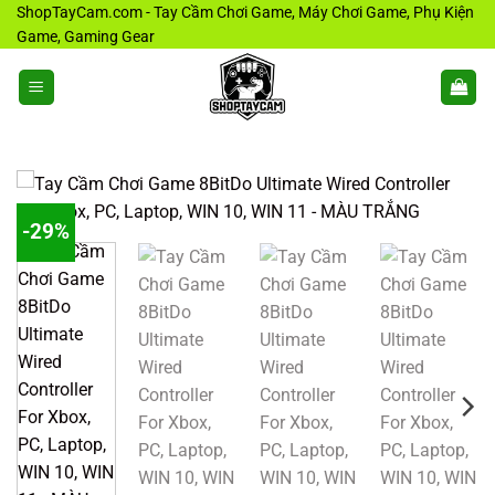
Bỏ
ShopTayCam.com - Tay Cầm Chơi Game, Máy Chơi Game, Phụ Kiện
Game, Gaming Gear
qua
nội
dung
-29%