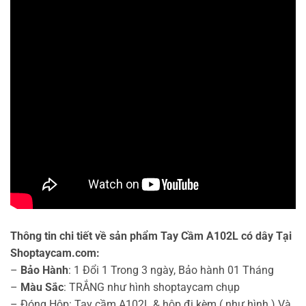
Thông tin chi tiết về sản phẩm Tay Cầm A102L có dây Tại
Shoptaycam.com:
–
Bảo Hành
: 1 Đổi 1 Trong 3 ngày, Bảo hành 01 Tháng
–
Màu Sắc
: TRẮNG như hình shoptaycam chụp
– Đóng Hộp: Tay cầm A102L & hộp đi kèm ( như hình ) Và