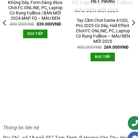
HẾT HÀNG
Không Dây, Form Dáng Xbox
Chơi FC ONLINE, PC, Laptop
Có Rung Fullbox | BẢN MỚI
2024 MAP FD – MÀU ĐEN
Tay Cầm Chơi Game A102L
Giá
Giá
490.000
VNĐ
339.000
VNĐ
Pro 2025 Có Dây, Hall Effect
gốc
hiện
Chơi FC ONLINE, PC, Laptop
là:
tại
ĐỌC TIẾP
490.000VNĐ.
là:
Có Rung Fullbox – MÀU ĐEN
339.000VNĐ.
MỚI 2025
Giá
Giá
400.000
VNĐ
269.000
VNĐ
gốc
hiện
là:
tại
ĐỌC TIẾP
400.000VNĐ.
là:
269.
n
9.000VNĐ.
Thông tin liên hệ
Địa Chỉ : số 18 ngõ 357 Tam Trinh, P. Hoàng Văn Thụ, Hoàng