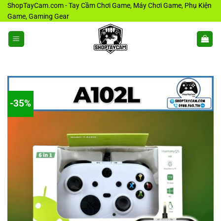
Bỏ
ShopTayCam.com - Tay Cầm Chơi Game, Máy Chơi Game, Phụ Kiện
Game, Gaming Gear
qua
nội
dung
-35%