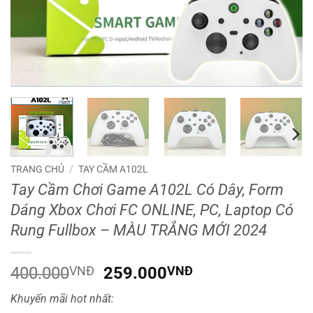
TRANG CHỦ
/
TAY CẦM A102L
Tay Cầm Chơi Game A102L Có Dây, Form
Dáng Xbox Chơi FC ONLINE, PC, Laptop Có
Rung Fullbox – MÀU TRẮNG MỚI 2024
Giá
Giá
400.000
VNĐ
259.000
VNĐ
gốc
hiện
Khuyến mãi hot nhất:
là:
tại