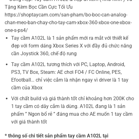
Tặng Kèm Bọc Cần Cực Tối Ưu
https://shoptaycam.com/san-pham/bo-boc-can-analog-
chan-meo-ban-chay-cho-tay-cam-xbox-360-xbox-one-xbox-
one-s-ps4/
Tay cầm A102L là 1 sản phẩm mới ra mắt với thiết kế
đẹp với form dáng Xbox Series X với đầy đủ chức năng
cần Joystick 360, chế độ rung
Tay cầm A102L tương thích với PC, Laptop, Android,
PS3, TV Box, Steam: AE chơi FO4 / FC Online, PES,
Efootball… chỉ việc cắm là nhận ngay vì driver là 1 tay
cầm của Xbox
Với chất build và giá thành tốt chỉ khoảng hơn 200K cho
1 tay cầm có dây cắm là dùng. A102L đang là 1 sản
phẩm ” Ngon bổ rẻ ” đáng mua cho AE muốn 1 tay cầm
với giá thành tốt
* thông số chi tiết sản phẩm tay cầm A102L tại