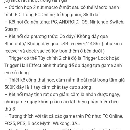
joystick rất mượt trong tầm giá
– Có tích hợp 2 nút macro ở mặt sau có thể Macro hành
trình FD Trong FC Online, tổ hợp phím, Skill dài…
– Kết nối đa nền tảng: PC, ANDROID, IOS, Nintendo Switch,
Steam
– Kết nối đa phương thức: Có dây/ Không dây qua
Bluetooth/ Không dây qua USB receiver 2.4Ghz ( phụ kiện
recever và dock sạc có tùy trọn thêm ở bên dưới )
– Trigger có thể Tùy chỉnh 2 chế độ là Trigger Lock hoặc
Trigger Hall Effect bình thường để đa dạng tựa game anh
em sử dụng
– Thiết kế công thái học, cầm nắm thoải mái trong tầm giá
500K đây là 1 tay cầm chất tay cực sướng
– Kết nối máy tính rất đơn giản: cắm là nhận được ngay,
chơi game ngay không cần cài đặt thêm phần mềm bên
thứ 3
– Tương thích với tất cả các game trên PC như: FC Online,
FC25, PES, Black Myth: Wukong, 3A…