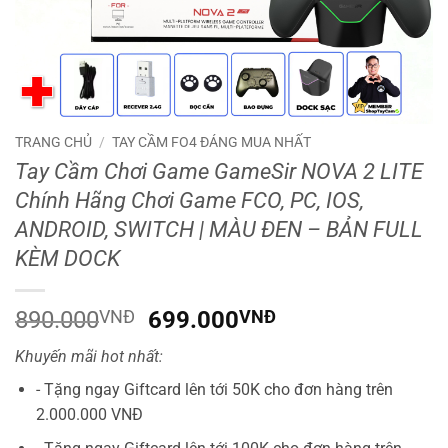
TRANG CHỦ
/
TAY CẦM FO4 ĐÁNG MUA NHẤT
Tay Cầm Chơi Game GameSir NOVA 2 LITE
Chính Hãng Chơi Game FCO, PC, IOS,
ANDROID, SWITCH | MÀU ĐEN – BẢN FULL
KÈM DOCK
Giá
Giá
890.000
VNĐ
699.000
VNĐ
gốc
hiện
Khuyến mãi hot nhất:
là:
tại
890.000VNĐ.
là:
- Tặng ngay Giftcard lên tới 50K cho đơn hàng trên
699.000VNĐ.
2.000.000 VNĐ