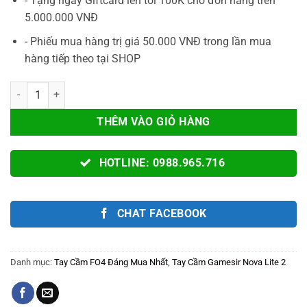
- Tặng ngay Giftcard lên tới 100K cho đơn hàng trên
5.000.000 VNĐ
- Phiếu mua hàng trị giá 50.000 VNĐ trong lần mua
hàng tiếp theo tại SHOP
Tay Cầm Chơi Game GameSir NOVA 2 LITE Chính Hãng Chơi Game F
THÊM VÀO GIỎ HÀNG
HOTLINE: 0988.965.716
CHAT FACEBOOK
Danh mục:
Tay Cầm FO4 Đáng Mua Nhất
,
Tay Cầm Gamesir Nova Lite 2