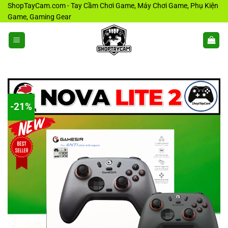
Bỏ
ShopTayCam.com - Tay Cầm Chơi Game, Máy Chơi Game, Phụ Kiện
Game, Gaming Gear
qua
nội
dung
-21%