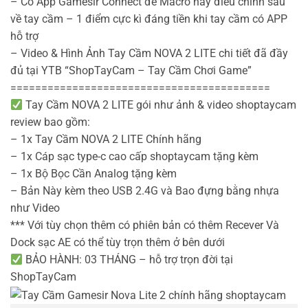
– Có App Gamesir Connect để Macro hay điều chỉnh sâu
về tay cầm – 1 điểm cực kì đáng tiền khi tay cầm có APP
hỗ trợ
– Video & Hình Ảnh Tay Cầm NOVA 2 LITE chi tiết đã đầy
đủ tại YTB “ShopTayCam – Tay Cầm Chơi Game”
==========================================
Tay Cầm NOVA 2 LITE gói như ảnh & video shoptaycam
review bao gồm:
– 1x Tay Cầm NOVA 2 LITE Chính hãng
– 1x Cáp sạc type-c cao cấp shoptaycam tặng kèm
– 1x Bộ Bọc Cần Analog tặng kèm
– Bản Này kèm theo USB 2.4G và Bao đựng bằng nhựa
như Video
*** Với tùy chọn thêm có phiên bản có thêm Recever Và
Dock sạc AE có thể tùy trọn thêm ở bên dưới
BẢO HÀNH: 03 THÁNG – hỗ trợ trọn đời tại
ShopTayCam