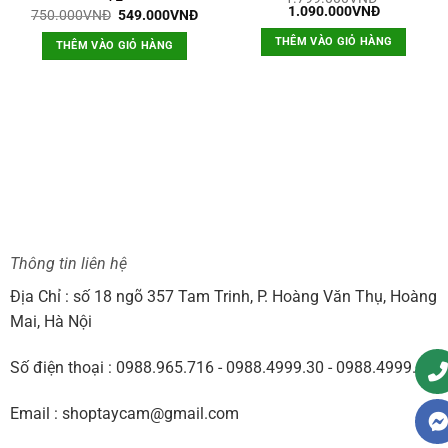
Giá
Giá
1.090.000
VNĐ
Giá
Giá
750.000
VNĐ
549.000
VNĐ
gốc
hiện
gốc
hiện
là:
tại
là:
tại
THÊM VÀO GIỎ HÀNG
THÊM VÀO GIỎ HÀNG
1.799.000VNĐ.
là:
750.000VNĐ.
là:
1.090.000
549.000VNĐ.
0VNĐ.
Thông tin liên hệ
Địa Chỉ : số 18 ngõ 357 Tam Trinh, P. Hoàng Văn Thụ, Hoàng
Mai, Hà Nội
Số điện thoại : 0988.965.716 - 0988.4999.30 - 0988.4999.60
Email : shoptaycam@gmail.com