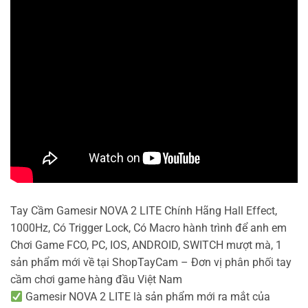
Tay Cầm Gamesir NOVA 2 LITE Chính Hãng Hall Effect,
1000Hz, Có Trigger Lock, Có Macro hành trình để anh em
Chơi Game FCO, PC, IOS, ANDROID, SWITCH mượt mà, 1
sản phẩm mới về tại ShopTayCam – Đơn vị phân phối tay
cầm chơi game hàng đầu Việt Nam
Gamesir NOVA 2 LITE là sản phẩm mới ra mắt của