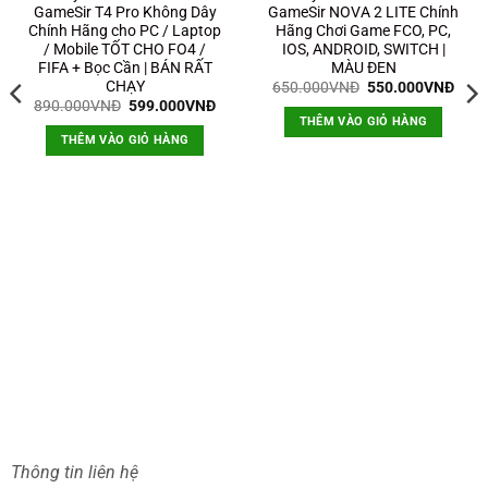
GameSir T4 Pro Không Dây
GameSir NOVA 2 LITE Chính
Chính Hãng cho PC / Laptop
Hãng Chơi Game FCO, PC,
/ Mobile TỐT CHO FO4 /
IOS, ANDROID, SWITCH |
FIFA + Bọc Cần | BÁN RẤT
MÀU ĐEN
CHẠY
Giá
Giá
650.000
VNĐ
550.000
VNĐ
gốc
hiện
Giá
Giá
890.000
VNĐ
599.000
VNĐ
là:
tại
gốc
hiện
THÊM VÀO GIỎ HÀNG
650.000VNĐ.
là:
là:
tại
THÊM VÀO GIỎ HÀNG
550.
890.000VNĐ.
là:
599.000VNĐ.
á
ện
i
.
9.000VNĐ.
Thông tin liên hệ