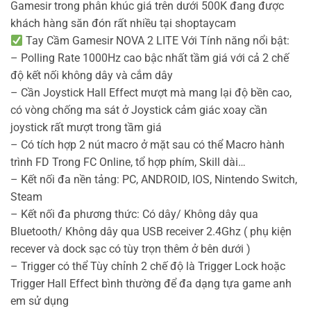
Gamesir trong phân khúc giá trên dưới 500K đang được
khách hàng săn đón rất nhiều tại shoptaycam
Tay Cầm Gamesir NOVA 2 LITE Với Tính năng nổi bật:
– Polling Rate 1000Hz cao bậc nhất tầm giá với cả 2 chế
độ kết nối không dây và cắm dây
– Cần Joystick Hall Effect mượt mà mang lại độ bền cao,
có vòng chống ma sát ở Joystick cảm giác xoay cần
joystick rất mượt trong tầm giá
– Có tích hợp 2 nút macro ở mặt sau có thể Macro hành
trình FD Trong FC Online, tổ hợp phím, Skill dài…
– Kết nối đa nền tảng: PC, ANDROID, IOS, Nintendo Switch,
Steam
– Kết nối đa phương thức: Có dây/ Không dây qua
Bluetooth/ Không dây qua USB receiver 2.4Ghz ( phụ kiện
recever và dock sạc có tùy trọn thêm ở bên dưới )
– Trigger có thể Tùy chỉnh 2 chế độ là Trigger Lock hoặc
Trigger Hall Effect bình thường để đa dạng tựa game anh
em sử dụng