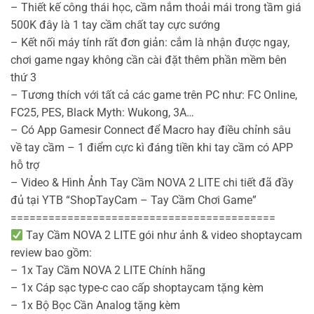
– Thiết kế công thái học, cầm nắm thoải mái trong tầm giá
500K đây là 1 tay cầm chất tay cực sướng
– Kết nối máy tính rất đơn giản: cắm là nhận được ngay,
chơi game ngay không cần cài đặt thêm phần mềm bên
thứ 3
– Tương thích với tất cả các game trên PC như: FC Online,
FC25, PES, Black Myth: Wukong, 3A…
– Có App Gamesir Connect để Macro hay điều chỉnh sâu
về tay cầm – 1 điểm cực kì đáng tiền khi tay cầm có APP
hỗ trợ
– Video & Hình Ảnh Tay Cầm NOVA 2 LITE chi tiết đã đầy
đủ tại YTB “ShopTayCam – Tay Cầm Chơi Game”
==========================================
Tay Cầm NOVA 2 LITE gói như ảnh & video shoptaycam
review bao gồm:
– 1x Tay Cầm NOVA 2 LITE Chính hãng
– 1x Cáp sạc type-c cao cấp shoptaycam tặng kèm
– 1x Bộ Bọc Cần Analog tặng kèm