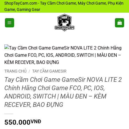
Bỏ
ShopTayCam.com - Tay Cầm Chơi Game, Máy Chơi Game, Phụ Kiện
Game, Gaming Gear
qua
nội
dung
TRANG CHỦ
/
TAY CẦM GAMESIR
Tay Cầm Chơi Game GameSir NOVA LITE 2
Chính Hãng Chơi Game FCO, PC, IOS,
ANDROID, SWITCH | MÀU ĐEN – KÈM
RECEVER, BAO ĐỰNG
550.000
VNĐ