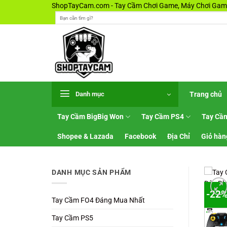
Bỏ
ShopTayCam.com - Tay Cầm Chơi Game, Máy Chơi Game
Tìm
qua
kiếm:
nội
dung
Trang chủ
Danh mục
Tay Cầm BigBig Won
Tay Cầm PS4
Tay Cầ
Shopee & Lazada
Facebook
Địa Chỉ
Giỏ hàn
DANH MỤC SẢN PHẨM
-22
Tay Cầm FO4 Đáng Mua Nhất
Tay Cầm PS5