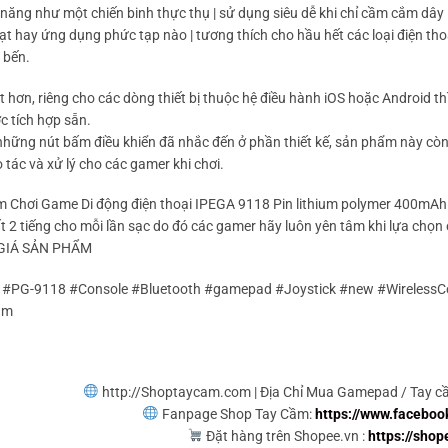
 năng như một chiến binh thực thụ | sử dụng siêu dễ khi chỉ cầm cắm dâ
ạt hay ứng dụng phức tạp nào | tương thích cho hầu hết các loại điện t
i bến.
t hơn, riêng cho các dòng thiết bị thuộc hệ điều hành iOS hoặc Android t
c tích hợp sẵn.
những nút bấm điều khiển đã nhắc đến ở phần thiết kế, sản phẩm này còn
 tác và xử lý cho các gamer khi chơi.
 Chơi Game Di động điện thoại IPEGA 9118 Pin lithium polymer 400mAh v
 2 tiếng cho mỗi lần sạc do đó các gamer hãy luôn yên tâm khi lựa chọn
GIÁ SẢN PHẨM
 #PG-9118 #Console #Bluetooth #gamepad #Joystick #new #Wireles
am
http://Shoptaycam.com | Địa Chỉ Mua Gamepad / Tay 
Fanpage Shop Tay Cầm:
https://www.faceb
Đặt hàng trên Shopee.vn :
https://sho