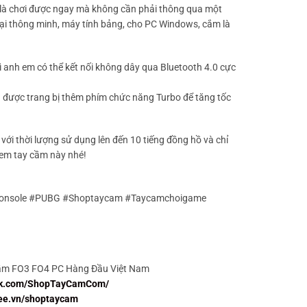
y là chơi được ngay mà không cần phải thông qua một
hoại thông minh, máy tính bảng, cho PC Windows, cắm là
hì anh em có thể kết nối không dây qua Bluetooth 4.0 cực
 được trang bị thêm phím chức năng Turbo để tăng tốc
ới thời lượng sử dụng lên đến 10 tiếng đồng hồ và chỉ
 em tay cầm này nhé!
sConsole #PUBG #Shoptaycam #Taycamchoigame
cầm FO3 FO4 PC Hàng Đầu Việt Nam
ook.com/ShopTayCamCom/
pee.vn/shoptaycam