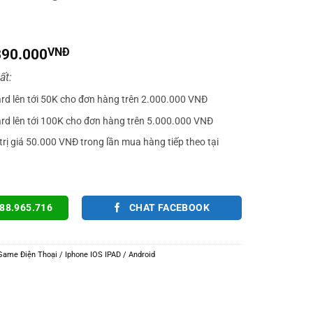
iá
Giá
390.000
VNĐ
gốc
hiện
ất:
à:
tại
499.000VNĐ.
là:
ard lên tới 50K cho đơn hàng trên 2.000.000 VNĐ
390.000VNĐ.
ard lên tới 100K cho đơn hàng trên 5.000.000 VNĐ
trị giá 50.000 VNĐ trong lần mua hàng tiếp theo tại
88.965.716
CHAT FACEBOOK
ame Điện Thoại / Iphone IOS IPAD / Android