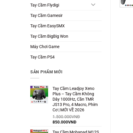
Tay Cầm Flydigi
Tay Cầm Gamesir
Tay Cầm EasySMX
Tay Cầm BigBig Won
Máy Chơi Game
Tay Cầm PS4
SẢN PHẨM MỚI
Tay Cầm Leadjoy Xeno
Plus – Tay Cầm Không
Dây 1000Hz, Cần TMR
JS13 Pro, 4 Macro, Phím
Cơ | MỚI VỀ 2026
1.500.000
VNĐ
Giá
Giá
850.000
VNĐ
gốc
hiện
Tay Cầm Mobapad M12S
là:
tại