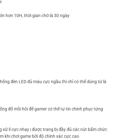
t
 lớn hơn 10H, thời gian chờ là 30 ngày
ống đèn LED đủ màu cực ngầu thì chỉ có thể dùng từ là
ng đổ mồi hôi để gamer có thể tự tin chinh phục từng
xử lí cực nhạy | được trang bị đầy đủ các nút bấm chức
 em khi chơi game bởi độ chính xác cực cao