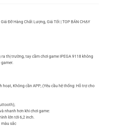
 Giá Đỡ Hàng Chất Lượng, Giá Tốt | TOP BÁN CHẠY
g ra thị trường, tay cầm chơi game IPEGA 9118 không
c gamer.
ch hoạt, Không cần APP; (Yêu cầu hệ thống: Hỗ trợ cho
uttooth);
và nhanh hơn khi chơi game:
ình lớn tới 6,2 inch.
ều màu sắc