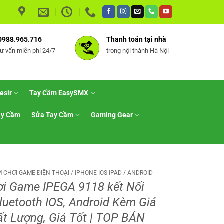
0988.965.716
Thanh toán tại nhà
tư vấn miễn phí 24/7
trong nội thành Hà Nội
esir
Tay Cầm EasySMX
ay Cầm
Sửa Tay Cầm
Gaming Gear
 CHƠI GAME ĐIỆN THOẠI / IPHONE IOS IPAD / ANDROID
i Game IPEGA 9118 kết Nối
luetooth IOS, Android Kèm Giá
t Lượng, Giá Tốt | TOP BÁN