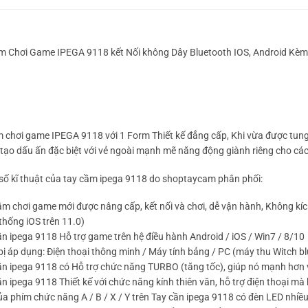
m Chơi Game IPEGA 9118 kết Nối không Dây Bluetooth IOS, Android Kèm
m chơi game IPEGA 9118 với 1 Form Thiết kế đẳng cấp, Khi vừa được tun
tạo dấu ấn đặc biệt với vẻ ngoài mạnh mẽ năng động giành riêng cho cá
số kĩ thuật của tay cầm ipega 9118 do shoptaycam phân phối:
ầm chơi game mới được nâng cấp, kết nối và chơi, dễ vận hành, Không kí
thống iOS trên 11.0)
ần ipega 9118 Hỗ trợ game trên hệ điều hành Android / iOS / Win7 / 8/10
 bị áp dụng: Điện thoại thông minh / Máy tính bảng / PC (máy thu Witch bl
cần ipega 9118 có Hỗ trợ chức năng TURBO (tăng tốc), giúp nó mạnh hơn 
ần ipega 9118 Thiết kế với chức năng kính thiên văn, hỗ trợ điện thoại mà h
ủa phím chức năng A / B / X / Y trên Tay cần ipega 9118 có đèn LED nhi