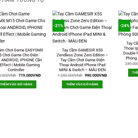
-21%
-24%
Tay C
Thoại 
ầm Chơi Game EASYSMX
Tay Cầm GAMESIR X5S
Double 
5 Chơi Game Cho Điện
Zendless Zone Zero Edition –
Phòng
i ANDROID, IPHONE Cần
Tay Cầm Chơi Game Điện
249.00
 Effect | Mobile Gaming
Thoại Android IPhone IPad
Controller
MINI & Switch – MÀU ĐEN
THÊ
Giá
Giá
Giá
Giá
0.000
VNĐ
719.000
VNĐ
1.250.000
VNĐ
990.000
VNĐ
gốc
hiện
gốc
hiện
là:
tại
là:
tại
THÊM VÀO GIỎ HÀNG
THÊM VÀO GIỎ HÀNG
1.250.000VNĐ.
là:
1.250.000VNĐ.
là:
719.000VNĐ.
990.000VNĐ.
Đ.