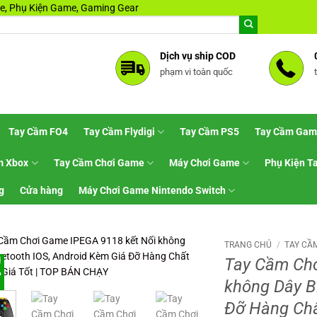
, Phụ Kiện Game, Gaming Gear
Dịch vụ ship COD
phạm vi toàn quốc
Tay Cầm FO4
Tay Cầm Flydigi
Tay Cầm PS5
Tay Cầm Gam
m Xbox
Tay Cầm Chơi Game
Máy Chơi Game
Phụ Kiện T
g
Cửa hàng
Máy Chơi Game Nintendo Switch
TRANG CHỦ
/
TAY CẦM
Tay Cầm Chơ
%
không Dây B
Đỡ Hàng Chấ