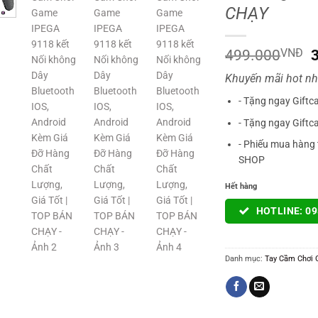
CHẠY
G
499.000
VNĐ
Khuyến mãi hot nh
l
- Tặng ngay Giftc
- Tặng ngay Giftc
- Phiếu mua hàng 
SHOP
Hết hàng
HOTLINE: 09
Danh mục:
Tay Cầm Chơi G