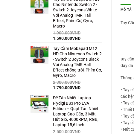
Cho Nintendo Switch 2 -
1.500.000VNĐ.
là:
MÔ TẢ
Switch 2 Joycons White
850.000VNĐ.
Với Analog TMR Hall
Effect, Phím Cơ, Gyro,
Tay Cầ
Macro
1.900.000
VNĐ
Giá
Giá
1.590.000
VNĐ
gốc
hiện
Tay Cầm Mobapad M12
là:
tại
HD Cho Nintendo Switch 2
1.900.000VNĐ.
là:
tay cầ
- Switch 2 Joycons Black
1.590.000VNĐ.
Với Analog TMR Hall
dây đã 
Effect chống trôi, Phím Cơ,
Gyro, Macro
Thông 
2.300.000
VNĐ
Giá
Giá
1.790.000
VNĐ
• Tay c
gốc
hiện
các hệ 
Đế Tản Nhiệt Laptop
là:
tại
• Tay c
Flydigi BS3 Pro EVA
2.300.000VNĐ.
là:
Edition – Quạt Tản Nhiệt
1.790.000VNĐ.
• Thiết
Laptop Cao Cấp, 3 Mặt
• Tay 
Hút Gió, 4000RPM, RGB,
• Tay c
Laptop 15,6 Inch
• Nút c
2.500.000
VNĐ