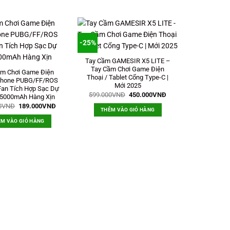
-25%
Tay Cầm GAMESIR X5 LITE –
Tay Cầm Chơi Game Điện
ầm Chơi Game Điện
Thoại / Tablet Cổng Type-C |
Iphone PUBG/FF/ROS
Mới 2025
Fan Tích Hợp Sạc Dự
Giá
Giá
599.000
VNĐ
450.000
VNĐ
 5000mAh Hàng Xịn
gốc
hiện
Giá
Giá
0
VNĐ
189.000
VNĐ
là:
tại
THÊM VÀO GIỎ HÀNG
gốc
hiện
599.000VNĐ.
là:
là:
tại
450.000VNĐ.
M VÀO GIỎ HÀNG
249.000VNĐ.
là:
189.000VNĐ.