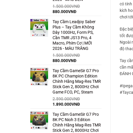
có tính
1.500.000
VNĐ
kích ho
Giá
Giá
880.000
VNĐ
gốc
hiện
chơi tớ
Tay Cầm Leadjoy Saber
là:
tại
Plus – Tay Cầm Không
1.500.000VNĐ.
là:
Đặc biệ
Dây 1000Hz, Form PS,
880.000VNĐ.
tốt đượ
Cần TMR JS13 Pro, 4
Ngoài 
Macro, Phím Cơ | MỚI
2026 - MÀU TRẮNG
độ thao
1.500.000
VNĐ
Giá
Giá
880.000
VNĐ
Tay cầm
gốc
hiện
cần mất
Tay Cầm GameSir G7 Pro
là:
tại
ĐÁNH 
8K PC Champion Edition
1.500.000VNĐ.
là:
Chính Hãng Mag-Res TMR
880.000VNĐ.
#Ipega
Stick Gen 2, 8000Hz Chơi
Game FCO, PC, Steam
#Tayc
2.590.000
VNĐ
Giá
Giá
1.890.000
VNĐ
gốc
hiện
Tay Cầm GameSir G7 Pro
là:
tại
8K PC Nioh 3 Edition
2.590.000VNĐ.
là:
Chính Hãng Mag-Res TMR
1.890.000VNĐ.
Stick Gen 2, 8000Hz Chơi