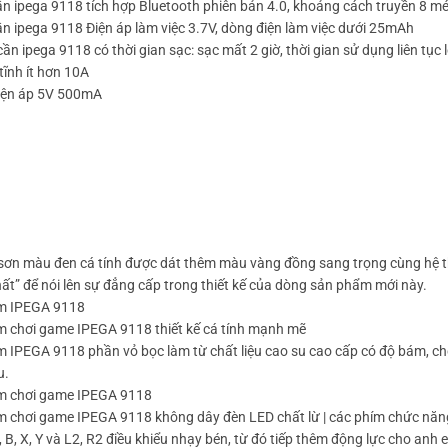
ần ipega 9118 tích hợp Bluetooth phiên bản 4.0, khoảng cách truyền 8 mé
ần ipega 9118 Điện áp làm việc 3.7V, dòng điện làm việc dưới 25mAh
cần ipega 9118 có thời gian sạc: sạc mất 2 giờ, thời gian sử dụng liên tục
tĩnh ít hơn 10A
điện áp 5V 500mA
 sơn màu đen cá tính được dát thêm màu vàng đồng sang trọng cùng hệ th
ất” để nói lên sự đẳng cấp trong thiết kế của dòng sản phẩm mới này.
m IPEGA 9118
m chơi game IPEGA 9118 thiết kế cá tính mạnh mẽ
 IPEGA 9118 phần vỏ bọc làm từ chất liệu cao su cao cấp có độ bám, chố
u.
m chơi game IPEGA 9118
m chơi game IPEGA 9118 không dây đèn LED chất lừ | các phím chức năng 
 B, X, Y và L2, R2 điều khiểu nhạy bén, từ đó tiếp thêm động lực cho anh