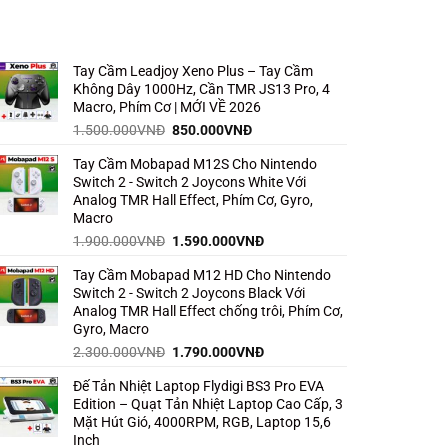
Tay Cầm Leadjoy Xeno Plus – Tay Cầm
Không Dây 1000Hz, Cần TMR JS13 Pro, 4
Macro, Phím Cơ | MỚI VỀ 2026
Giá
Giá
1.500.000
VNĐ
850.000
VNĐ
gốc
hiện
Tay Cầm Mobapad M12S Cho Nintendo
là:
tại
Switch 2 - Switch 2 Joycons White Với
1.500.000VNĐ.
là:
Analog TMR Hall Effect, Phím Cơ, Gyro,
850.000VNĐ.
Macro
Giá
Giá
1.900.000
VNĐ
1.590.000
VNĐ
gốc
hiện
Tay Cầm Mobapad M12 HD Cho Nintendo
là:
tại
Switch 2 - Switch 2 Joycons Black Với
1.900.000VNĐ.
là:
Analog TMR Hall Effect chống trôi, Phím Cơ,
1.590.000VNĐ.
Gyro, Macro
Giá
Giá
2.300.000
VNĐ
1.790.000
VNĐ
gốc
hiện
Đế Tản Nhiệt Laptop Flydigi BS3 Pro EVA
là:
tại
Edition – Quạt Tản Nhiệt Laptop Cao Cấp, 3
2.300.000VNĐ.
là:
Mặt Hút Gió, 4000RPM, RGB, Laptop 15,6
1.790.000VNĐ.
Inch