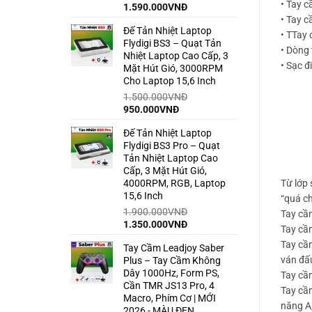
• Tay c
Giá
Giá
1.590.000
VNĐ
gốc
hiện
• Tay c
Đế Tản Nhiệt Laptop
là:
tại
• TTay 
Flydigi BS3 – Quạt Tản
2.500.000VNĐ.
là:
• Dòng 
Nhiệt Laptop Cao Cấp, 3
1.590.000VNĐ.
• Sạc 
Mặt Hút Gió, 3000RPM
Cho Laptop 15,6 Inch
1.500.000
VNĐ
Giá
Giá
950.000
VNĐ
gốc
hiện
Đế Tản Nhiệt Laptop
là:
tại
Flydigi BS3 Pro – Quạt
1.500.000VNĐ.
là:
Tản Nhiệt Laptop Cao
950.000VNĐ.
Cấp, 3 Mặt Hút Gió,
4000RPM, RGB, Laptop
Từ lớp
15,6 Inch
“quá ch
1.900.000
VNĐ
Tay cầ
Giá
Giá
1.350.000
VNĐ
Tay cầ
gốc
hiện
Tay cầm
Tay Cầm Leadjoy Saber
là:
tại
ván đấ
Plus – Tay Cầm Không
1.900.000VNĐ.
là:
Dây 1000Hz, Form PS,
1.350.000VNĐ.
Tay cầ
Cần TMR JS13 Pro, 4
Tay cầ
Macro, Phím Cơ | MỚI
năng A,
2026 - MÀU ĐEN