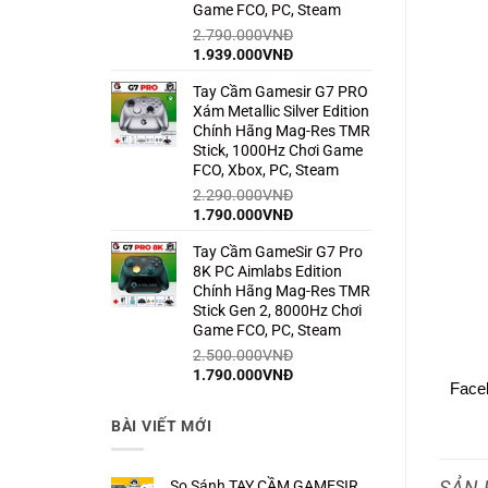
Game FCO, PC, Steam
2.790.000
VNĐ
Giá
Giá
1.939.000
VNĐ
gốc
hiện
Tay Cầm Gamesir G7 PRO
là:
tại
Xám Metallic Silver Edition
2.790.000VNĐ.
là:
Chính Hãng Mag-Res TMR
1.939.000VNĐ.
Stick, 1000Hz Chơi Game
FCO, Xbox, PC, Steam
2.290.000
VNĐ
Giá
Giá
1.790.000
VNĐ
gốc
hiện
Tay Cầm GameSir G7 Pro
là:
tại
8K PC Aimlabs Edition
2.290.000VNĐ.
là:
Chính Hãng Mag-Res TMR
1.790.000VNĐ.
Stick Gen 2, 8000Hz Chơi
Game FCO, PC, Steam
2.500.000
VNĐ
Giá
Giá
1.790.000
VNĐ
Face
gốc
hiện
là:
tại
BÀI VIẾT MỚI
2.500.000VNĐ.
là:
1.790.000VNĐ.
SẢN 
So Sánh TAY CẦM GAMESIR