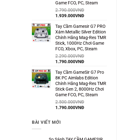
Game FCO, PC, Steam
2.790.000
VNĐ
Giá
Giá
1.939.000
VNĐ
gốc
hiện
Tay Cầm Gamesir G7 PRO
là:
tại
Xám Metallic Silver Edition
2.790.000VNĐ.
là:
Chính Hãng Mag-Res TMR
1.939.000VNĐ.
Stick, 1000Hz Chơi Game
FCO, Xbox, PC, Steam
2.290.000
VNĐ
Giá
Giá
1.790.000
VNĐ
gốc
hiện
Tay Cầm GameSir G7 Pro
là:
tại
8K PC Aimlabs Edition
2.290.000VNĐ.
là:
Chính Hãng Mag-Res TMR
1.790.000VNĐ.
Stick Gen 2, 8000Hz Chơi
Game FCO, PC, Steam
2.500.000
VNĐ
Giá
Giá
1.790.000
VNĐ
gốc
hiện
là:
tại
BÀI VIẾT MỚI
2.500.000VNĐ.
là:
1.790.000VNĐ.
So Sánh TAY CẦM GAMESIR