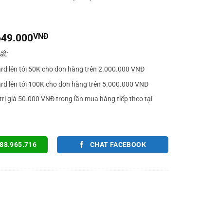
iá
Giá
649.000
VNĐ
gốc
hiện
ất:
à:
tại
890.000VNĐ.
là:
ard lên tới 50K cho đơn hàng trên 2.000.000 VNĐ
649.000VNĐ.
ard lên tới 100K cho đơn hàng trên 5.000.000 VNĐ
trị giá 50.000 VNĐ trong lần mua hàng tiếp theo tại
88.965.716
CHAT FACEBOOK