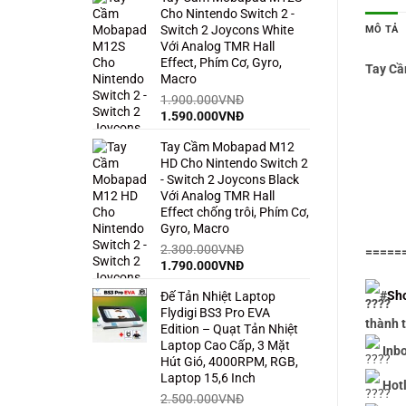
Cho Nintendo Switch 2 -
1.500.000VNĐ.
là:
MÔ TẢ
Switch 2 Joycons White
850.000VNĐ.
Với Analog TMR Hall
Effect, Phím Cơ, Gyro,
Tay Cầ
Macro
1.900.000
VNĐ
Giá
Giá
1.590.000
VNĐ
gốc
hiện
Tay Cầm Mobapad M12
là:
tại
HD Cho Nintendo Switch 2
1.900.000VNĐ.
là:
- Switch 2 Joycons Black
1.590.000VNĐ.
Với Analog TMR Hall
Effect chống trôi, Phím Cơ,
Gyro, Macro
2.300.000
VNĐ
=====
Giá
Giá
1.790.000
VNĐ
gốc
hiện
#
Sh
Đế Tản Nhiệt Laptop
là:
tại
Flydigi BS3 Pro EVA
2.300.000VNĐ.
là:
thành t
Edition – Quạt Tản Nhiệt
1.790.000VNĐ.
Laptop Cao Cấp, 3 Mặt
Inbo
Hút Gió, 4000RPM, RGB,
Laptop 15,6 Inch
Hotl
2.500.000
VNĐ