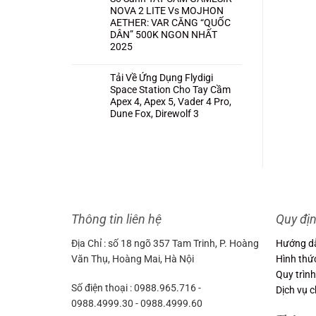
NOVA 2 LITE Vs MOJHON
AETHER: VAR CĂNG “QUỐC
DÂN” 500K NGON NHẤT
2025
Không
có
bình
Tải Về Ứng Dụng Flydigi
luận
Space Station Cho Tay Cầm
ở
So
Apex 4, Apex 5, Vader 4 Pro,
Sánh
Dune Fox, Direwolf 3
TAY
CẦM
Không
GAMESIR
có
NOVA
bình
2
luận
LITE
ở
Vs
Tải
MOJHON
Về
AETHER:
Ứng
VAR
Dụng
CĂNG
Flydigi
“QUỐC
Space
DÂN”
Station
500K
Thông tin liên hệ
Quy đị
Cho
NGON
Tay
NHẤT
Cầm
2025
Địa Chỉ : số 18 ngõ 357 Tam Trinh, P. Hoàng
Hướng d
Apex
4,
Văn Thụ, Hoàng Mai, Hà Nội
Hình thứ
Apex
5,
Quy trình
Vader
4
Số điện thoại : 0988.965.716 -
Dịch vụ 
Pro,
Dune
0988.4999.30 - 0988.4999.60
Fox,
Direwolf