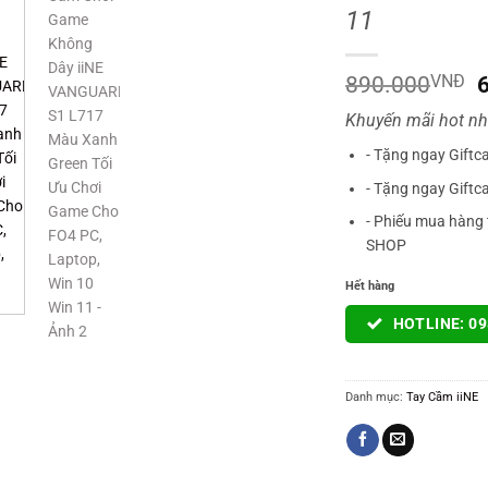
11
G
890.000
VNĐ
Khuyến mãi hot nh
l
- Tặng ngay Giftc
- Tặng ngay Giftc
- Phiếu mua hàng 
SHOP
Hết hàng
HOTLINE: 09
Danh mục:
Tay Cầm iiNE