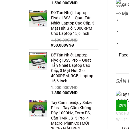
Giá
Giá
1.590.000
VNĐ
Zal
gốc
hiện
Đế Tản Nhiệt Laptop
là:
tại
—> Địa 
Flydigi BS3 – Quạt Tản
2.500.000VNĐ.
là:
Nhiệt Laptop Cao Cấp, 3
1.590.000VNĐ.
Mặt Hút Gió, 3000RPM
Cho Laptop 15,6 Inch
1.500.000
VNĐ
Giá
Giá
950.000
VNĐ
gốc
hiện
Face
Đế Tản Nhiệt Laptop
là:
tại
Flydigi BS3 Pro – Quạt
1.500.000VNĐ.
là:
Tản Nhiệt Laptop Cao
950.000VNĐ.
Cấp, 3 Mặt Hút Gió,
4000RPM, RGB, Laptop
SẢN 
15,6 Inch
1.900.000
VNĐ
Giá
Giá
1.350.000
VNĐ
gốc
hiện
Tay Cầm Leadjoy Saber
là:
tại
-28%
Plus – Tay Cầm Không
1.900.000VNĐ.
là:
Dây 1000Hz, Form PS,
1.350.000VNĐ.
Cần TMR JS13 Pro, 4
Macro, Phím Cơ | MỚI
Tay
2026 - MÀU ĐEN