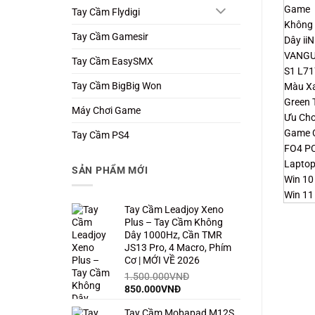
Tay Cầm Flydigi
Tay Cầm Gamesir
Tay Cầm EasySMX
Tay Cầm BigBig Won
Máy Chơi Game
Tay Cầm PS4
SẢN PHẨM MỚI
Tay Cầm Leadjoy Xeno
Plus – Tay Cầm Không
Dây 1000Hz, Cần TMR
JS13 Pro, 4 Macro, Phím
Cơ | MỚI VỀ 2026
1.500.000
VNĐ
Giá
Giá
850.000
VNĐ
gốc
hiện
Tay Cầm Mobapad M12S
là:
tại