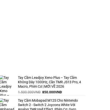
Tay Cầm Leadjoy Xeno Plus – Tay Cầm
Không Dây 1000Hz, Cần TMR JS13 Pro, 4
Macro, Phím Cơ | MỚI VỀ 2026
Giá
Giá
1.500.000
VNĐ
850.000
VNĐ
gốc
hiện
Tay Cầm Mobapad M12S Cho Nintendo
là:
tại
Switch 2 - Switch 2 Joycons White Với
1.500.000VNĐ.
là:
Analog TMR Hall Effect, Phím Cơ, Gyro,
850.000VNĐ.