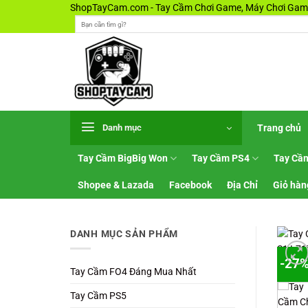
Bỏ
ShopTayCam.com - Tay Cầm Chơi Game, Máy Chơi Game
Tìm
qua
kiếm:
nội
dung
Trang chủ
Danh mục
Tay Cầm BigBig Won
Tay Cầm PS4
Tay Cầ
Shopee & Lazada
Facebook
Địa Chỉ
Giỏ hàn
DANH MỤC SẢN PHẨM
-27
Tay Cầm FO4 Đáng Mua Nhất
Tay Cầm PS5