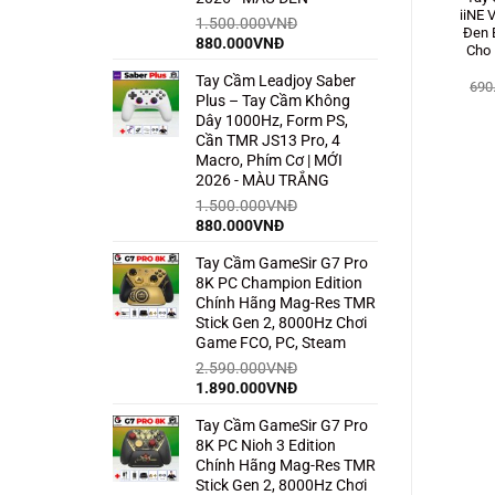
iiNE
1.500.000
VNĐ
Đen 
Giá
Giá
880.000
VNĐ
Cho 
gốc
hiện
Tay Cầm Leadjoy Saber
là:
tại
690
Plus – Tay Cầm Không
1.500.000VNĐ.
là:
Dây 1000Hz, Form PS,
880.000VNĐ.
Cần TMR JS13 Pro, 4
Macro, Phím Cơ | MỚI
2026 - MÀU TRẮNG
1.500.000
VNĐ
Giá
Giá
880.000
VNĐ
gốc
hiện
Tay Cầm GameSir G7 Pro
là:
tại
8K PC Champion Edition
1.500.000VNĐ.
là:
Chính Hãng Mag-Res TMR
880.000VNĐ.
Stick Gen 2, 8000Hz Chơi
Game FCO, PC, Steam
2.590.000
VNĐ
Giá
Giá
1.890.000
VNĐ
gốc
hiện
Tay Cầm GameSir G7 Pro
là:
tại
8K PC Nioh 3 Edition
2.590.000VNĐ.
là:
Chính Hãng Mag-Res TMR
1.890.000VNĐ.
Stick Gen 2, 8000Hz Chơi