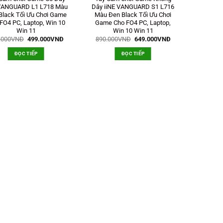
 VANGUARD L1 L718 Màu
Dây iiNE VANGUARD S1 L716
Black Tối Ưu Chơi Game
Màu Đen Black Tối Ưu Chơi
FO4 PC, Laptop, Win 10
Game Cho FO4 PC, Laptop,
Win 11
Win 10 Win 11
Giá
Giá
Giá
Giá
.000
VNĐ
499.000
VNĐ
890.000
VNĐ
649.000
VNĐ
gốc
hiện
gốc
hiện
là:
tại
là:
tại
ĐỌC TIẾP
ĐỌC TIẾP
690.000VNĐ.
là:
890.000VNĐ.
là:
499.000VNĐ.
649.000VNĐ.