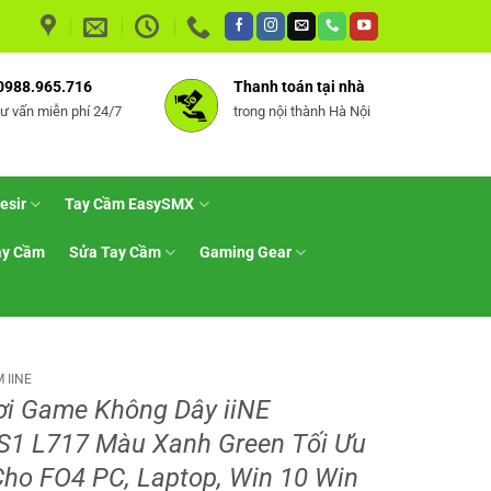
0988.965.716
Thanh toán tại nhà
tư vấn miễn phí 24/7
trong nội thành Hà Nội
esir
Tay Cầm EasySMX
ay Cầm
Sửa Tay Cầm
Gaming Gear
 IINE
i Game Không Dây iiNE
1 L717 Màu Xanh Green Tối Ưu
ho FO4 PC, Laptop, Win 10 Win