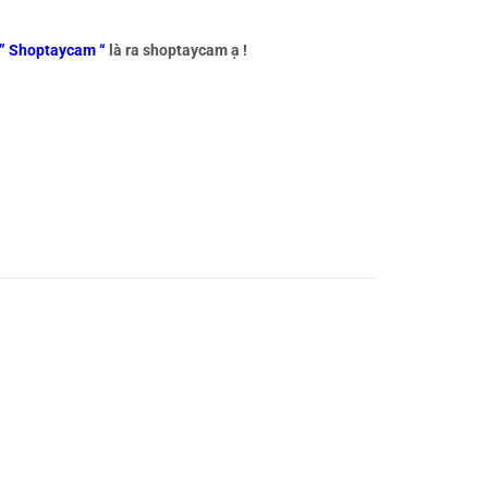
” Shoptaycam “
là ra shoptaycam ạ !