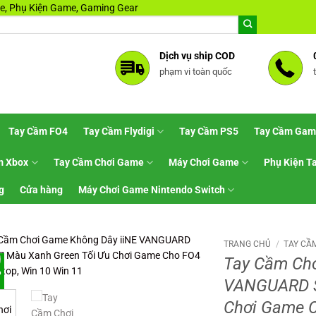
, Phụ Kiện Game, Gaming Gear
Dịch vụ ship COD
phạm vi toàn quốc
Tay Cầm FO4
Tay Cầm Flydigi
Tay Cầm PS5
Tay Cầm Gam
m Xbox
Tay Cầm Chơi Game
Máy Chơi Game
Phụ Kiện T
g
Cửa hàng
Máy Chơi Game Nintendo Switch
TRANG CHỦ
/
TAY CẦM
Tay Cầm Chơ
%
VANGUARD S
Chơi Game C