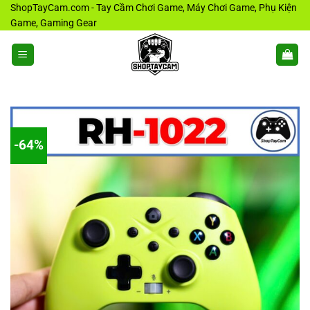
Bỏ
ShopTayCam.com - Tay Cầm Chơi Game, Máy Chơi Game, Phụ Kiện
Game, Gaming Gear
qua
nội
dung
-64%