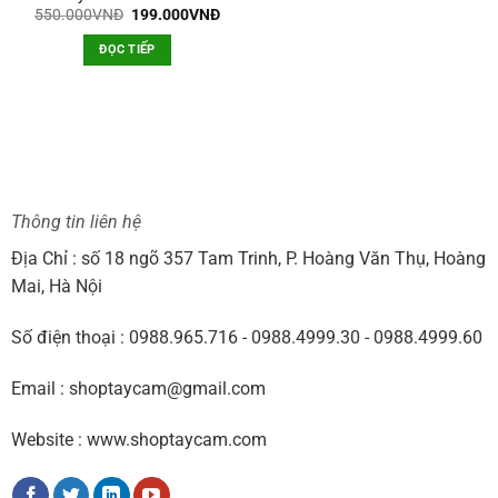
Giá
Giá
550.000
VNĐ
199.000
VNĐ
gốc
hiện
là:
tại
ĐỌC TIẾP
550.000VNĐ.
là:
199.000VNĐ.
Thông tin liên hệ
Địa Chỉ : số 18 ngõ 357 Tam Trinh, P. Hoàng Văn Thụ, Hoàng
Mai, Hà Nội
Số điện thoại : 0988.965.716 - 0988.4999.30 - 0988.4999.60
Email : shoptaycam@gmail.com
Website : www.shoptaycam.com