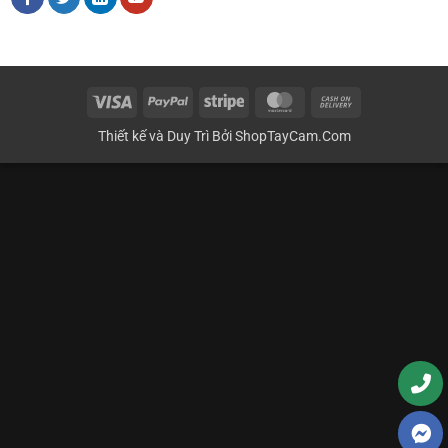
Visa
PayPal
Stripe
MasterCard
Cash
On
Thiết kế và Duy Trì Bởi
ShopTayCam.Com
Delivery