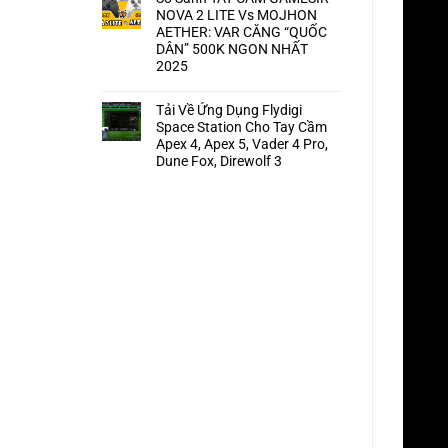
NOVA 2 LITE Vs MOJHON
AETHER: VAR CĂNG “QUỐC
DÂN” 500K NGON NHẤT
2025
Không
có
bình
Tải Về Ứng Dụng Flydigi
luận
Space Station Cho Tay Cầm
ở
So
Apex 4, Apex 5, Vader 4 Pro,
Sánh
Dune Fox, Direwolf 3
TAY
CẦM
Không
GAMESIR
có
NOVA
bình
2
luận
LITE
ở
Vs
Tải
MOJHON
Về
AETHER:
Ứng
VAR
Dụng
CĂNG
Flydigi
“QUỐC
Space
DÂN”
Station
500K
Cho
NGON
Tay
NHẤT
Cầm
2025
Apex
4,
Apex
5,
Vader
4
Pro,
Dune
Fox,
Direwolf