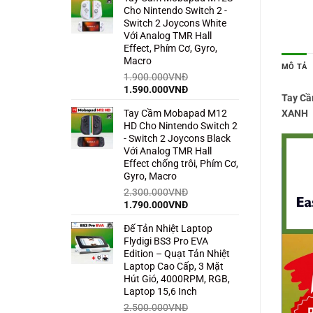
Cho Nintendo Switch 2 -
1.500.000VNĐ.
là:
Switch 2 Joycons White
850.000VNĐ.
Với Analog TMR Hall
Effect, Phím Cơ, Gyro,
Macro
MÔ TẢ
1.900.000
VNĐ
Giá
Giá
1.590.000
VNĐ
Tay Cầ
gốc
hiện
XANH
Tay Cầm Mobapad M12
là:
tại
HD Cho Nintendo Switch 2
1.900.000VNĐ.
là:
- Switch 2 Joycons Black
1.590.000VNĐ.
Với Analog TMR Hall
Effect chống trôi, Phím Cơ,
Gyro, Macro
2.300.000
VNĐ
Giá
Giá
1.790.000
VNĐ
gốc
hiện
Đế Tản Nhiệt Laptop
là:
tại
Flydigi BS3 Pro EVA
2.300.000VNĐ.
là:
Edition – Quạt Tản Nhiệt
1.790.000VNĐ.
Laptop Cao Cấp, 3 Mặt
Hút Gió, 4000RPM, RGB,
Laptop 15,6 Inch
2.500.000
VNĐ