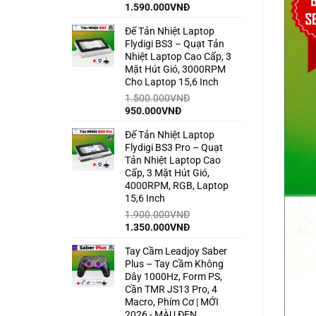
Giá
Giá
1.590.000
VNĐ
gốc
hiện
Đế Tản Nhiệt Laptop
là:
tại
Flydigi BS3 – Quạt Tản
2.500.000VNĐ.
là:
Nhiệt Laptop Cao Cấp, 3
1.590.000VNĐ.
Mặt Hút Gió, 3000RPM
Cho Laptop 15,6 Inch
1.500.000
VNĐ
Giá
Giá
950.000
VNĐ
gốc
hiện
Đế Tản Nhiệt Laptop
là:
tại
Flydigi BS3 Pro – Quạt
1.500.000VNĐ.
là:
Tản Nhiệt Laptop Cao
950.000VNĐ.
Cấp, 3 Mặt Hút Gió,
4000RPM, RGB, Laptop
15,6 Inch
1.900.000
VNĐ
Giá
Giá
1.350.000
VNĐ
gốc
hiện
Tay Cầm Leadjoy Saber
là:
tại
Plus – Tay Cầm Không
1.900.000VNĐ.
là:
Dây 1000Hz, Form PS,
1.350.000VNĐ.
Cần TMR JS13 Pro, 4
Macro, Phím Cơ | MỚI
2026 - MÀU ĐEN