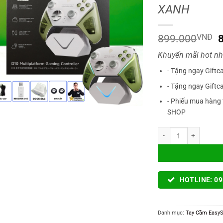
XANH
G
899.000
VNĐ
Khuyến mãi hot nh
l
- Tặng ngay Giftc
- Tặng ngay Giftc
- Phiếu mua hàng 
SHOP
Tay Cầm EASYSMX D10 
HOTLINE: 09
Danh mục:
Tay Cầm Easy