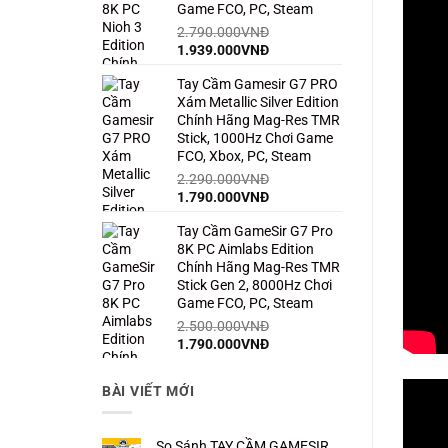
Game FCO, PC, Steam
2.790.000
VNĐ
Giá
Giá
1.939.000
VNĐ
gốc
hiện
Tay Cầm Gamesir G7 PRO
là:
tại
Xám Metallic Silver Edition
2.790.000VNĐ.
là:
Chính Hãng Mag-Res TMR
1.939.000VNĐ.
Stick, 1000Hz Chơi Game
FCO, Xbox, PC, Steam
2.290.000
VNĐ
Giá
Giá
1.790.000
VNĐ
gốc
hiện
Tay Cầm GameSir G7 Pro
là:
tại
8K PC Aimlabs Edition
2.290.000VNĐ.
là:
Chính Hãng Mag-Res TMR
1.790.000VNĐ.
Stick Gen 2, 8000Hz Chơi
Game FCO, PC, Steam
2.500.000
VNĐ
Giá
Giá
1.790.000
VNĐ
gốc
hiện
là:
tại
BÀI VIẾT MỚI
2.500.000VNĐ.
là:
1.790.000VNĐ.
So Sánh TAY CẦM GAMESIR