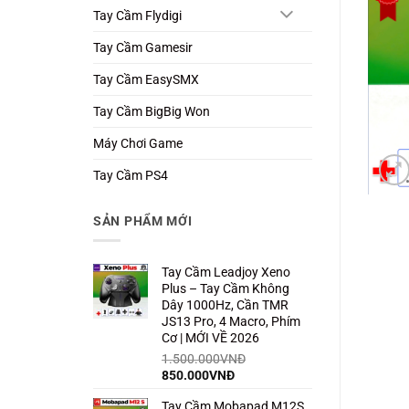
Tay Cầm Flydigi
Tay Cầm Gamesir
Tay Cầm EasySMX
Tay Cầm BigBig Won
Máy Chơi Game
Tay Cầm PS4
SẢN PHẨM MỚI
Tay Cầm Leadjoy Xeno
Plus – Tay Cầm Không
Dây 1000Hz, Cần TMR
JS13 Pro, 4 Macro, Phím
Cơ | MỚI VỀ 2026
1.500.000
VNĐ
Giá
Giá
850.000
VNĐ
gốc
hiện
Tay Cầm Mobapad M12S
là:
tại