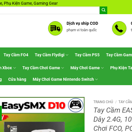
, Phụ Kiện Game, Gaming Gear
Dịch vụ ship COD
phạm vi toàn quốc
Tay Cầm FO4
Tay Cầm Flydigi
Tay Cầm PS5
Tay Cầm Gam
m Xbox
Tay Cầm Chơi Game
Máy Chơi Game
Phụ Kiện T
g
Cửa hàng
Máy Chơi Game Nintendo Switch
TRANG CHỦ
/
TAY CẦ
Tay Cầm EA
Dây 2.4G, 1
Chơi FCO, PC