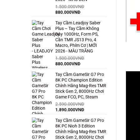
1.500.000
VNĐ
Giá
Giá
880.000
VNĐ
gốc
hiện
Tay Cầm Leadjoy Saber
là:
tại
Plus – Tay Cầm Không
1.500.000VNĐ.
là:
Dây 1000Hz, Form PS,
880.000VNĐ.
Cần TMR JS13 Pro, 4
Macro, Phím Cơ | MỚI
2026 - MÀU TRẮNG
1.500.000
VNĐ
Giá
Giá
880.000
VNĐ
gốc
hiện
Tay Cầm GameSir G7 Pro
là:
tại
8K PC Champion Edition
1.500.000VNĐ.
là:
Chính Hãng Mag-Res TMR
880.000VNĐ.
Stick Gen 2, 8000Hz Chơi
Game FCO, PC, Steam
2.590.000
VNĐ
Giá
Giá
1.890.000
VNĐ
gốc
hiện
Tay Cầm GameSir G7 Pro
là:
tại
8K PC Nioh 3 Edition
2.590.000VNĐ.
là:
Chính Hãng Mag-Res TMR
1.890.000VNĐ.
Stick Gen 2, 8000Hz Chơi