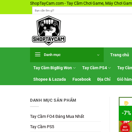
Bỏ
ShopTayCam.com - Tay Cầm Chơi Game, Máy Chơi Game
Tìm
qua
kiếm:
nội
dung
Trang chủ
Danh mục
Tay Cầm BigBig Won
Tay Cầm PS4
Tay Cầ
Shopee & Lazada
Facebook
Địa Chỉ
Giỏ hàn
DANH MỤC SẢN PHẨM
-7%
Tay Cầm FO4 Đáng Mua Nhất
Tay Cầm PS5