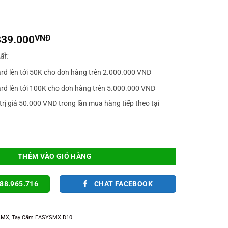
iá
Giá
839.000
VNĐ
gốc
hiện
ất:
à:
tại
899.000VNĐ.
là:
ard lên tới 50K cho đơn hàng trên 2.000.000 VNĐ
839.000VNĐ.
ard lên tới 100K cho đơn hàng trên 5.000.000 VNĐ
trị giá 50.000 VNĐ trong lần mua hàng tiếp theo tại
Chính Hãng Không Dây 2.4G, 1000Hz, Joystick TMR, Dock Sạc Chơi FCO, PC, 
THÊM VÀO GIỎ HÀNG
88.965.716
CHAT FACEBOOK
SMX
,
Tay Cầm EASYSMX D10