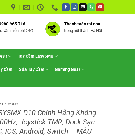
0988.965.716
Thanh toán tại nhà
tư vấn miễn phí 24/7
trong nội thành Hà Nội
esir
Tay Cầm EasySMX
ay Cầm
Sửa Tay Cầm
Gaming Gear
M EASYSMX
SYSMX D10 Chính Hãng Không
000Hz, Joystick TMR, Dock Sạc
, IOS, Android, Switch – MÀU