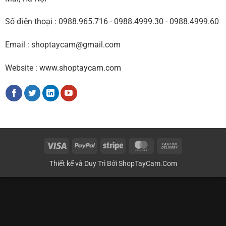
Số điện thoại : 0988.965.716 - 0988.4999.30 - 0988.4999.60
Email : shoptaycam@gmail.com
Website : www.shoptaycam.com
Visa
PayPal
Stripe
MasterCard
Cash
On
Thiết kế và Duy Trì Bởi
ShopTayCam.Com
Delivery