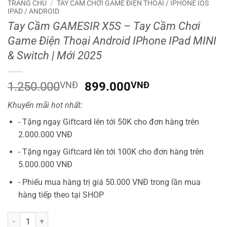
TRANG CHỦ
/
TAY CẦM CHƠI GAME ĐIỆN THOẠI / IPHONE IOS
IPAD / ANDROID
Tay Cầm GAMESIR X5S – Tay Cầm Chơi
Game Điện Thoại Android IPhone IPad MINI
& Switch | Mới 2025
Giá
Giá
1.250.000
VNĐ
899.000
VNĐ
gốc
hiện
Khuyến mãi hot nhất:
là:
tại
1.250.000VNĐ.
là:
- Tặng ngay Giftcard lên tới 50K cho đơn hàng trên
899.000VNĐ.
2.000.000 VNĐ
- Tặng ngay Giftcard lên tới 100K cho đơn hàng trên
5.000.000 VNĐ
- Phiếu mua hàng trị giá 50.000 VNĐ trong lần mua
hàng tiếp theo tại SHOP
Tay Cầm GAMESIR X5S – Tay Cầm Chơi Game Điện Thoại Android IPho