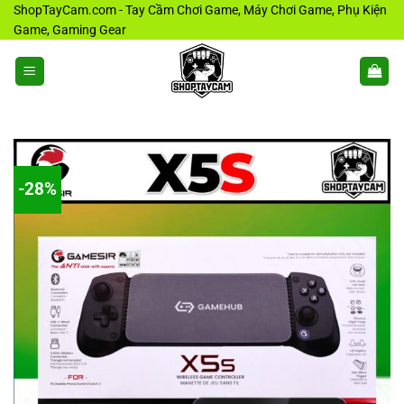
Bỏ
ShopTayCam.com - Tay Cầm Chơi Game, Máy Chơi Game, Phụ Kiện
Game, Gaming Gear
qua
nội
dung
-28%