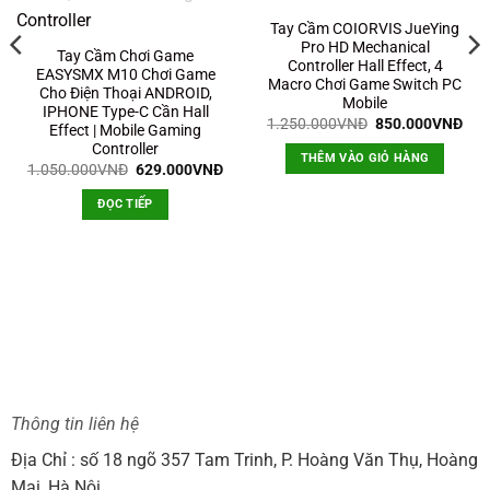
Tay Cầm COIORVIS JueYing
Pro HD Mechanical
Tay Cầm Chơi Game
Controller Hall Effect, 4
EASYSMX M10 Chơi Game
Macro Chơi Game Switch PC
Cho Điện Thoại ANDROID,
Mobile
IPHONE Type-C Cần Hall
Giá
Giá
1.250.000
VNĐ
850.000
VNĐ
Effect | Mobile Gaming
gốc
hiệ
Controller
là:
tại
THÊM VÀO GIỎ HÀNG
1.250.000VNĐ.
là:
Giá
Giá
1.050.000
VNĐ
629.000
VNĐ
850
gốc
hiện
là:
tại
n
ĐỌC TIẾP
1.050.000VNĐ.
là:
629.000VNĐ.
0.000VNĐ.
Thông tin liên hệ
Địa Chỉ : số 18 ngõ 357 Tam Trinh, P. Hoàng Văn Thụ, Hoàng
Mai, Hà Nội