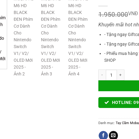
1.950.000
VNĐ
Khuyến mãi hot nh
- Tặng ngay Giftc
- Tặng ngay Giftc
- Phiếu mua hàng 
SHOP
Tay Cầm MOBAPAD M6 H
HOTLINE: 09
Danh mục:
Tay Cầm Moba