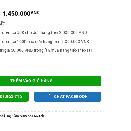
Giá
Giá
1.450.000
VNĐ
gốc
hiện
ất:
là:
tại
1.950.000VNĐ.
là:
ard lên tới 50K cho đơn hàng trên 2.000.000 VNĐ
1.450.000VNĐ.
ard lên tới 100K cho đơn hàng trên 5.000.000 VNĐ
trị giá 50.000 VNĐ trong lần mua hàng tiếp theo tại
D BLACK ĐEN Phím Cơ Dành Cho Nintendo Switch V1/ V2/ OLED Mới 2025 s
THÊM VÀO GIỎ HÀNG
88.965.716
CHAT FACEBOOK
pad
,
Tay Cầm Nintendo Switch