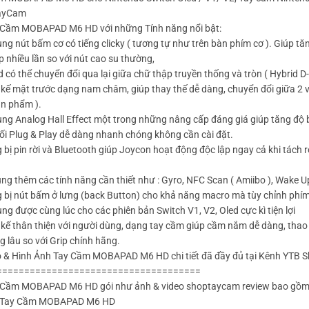
ayCam
Cầm MOBAPAD M6 HD với những Tính năng nổi bật:
ng nút bấm cơ có tiếng clicky ( tương tự như trên bàn phím cơ ). Giúp t
 nhiều lần so với nút cao su thường,
 có thể chuyển đổi qua lại giữa chữ thập truyền thống và tròn ( Hybrid D
 kế mặt trước dạng nam châm, giúp thay thế dễ dàng, chuyển đổi giữa 2 v
n phẩm ).
ụng Analog Hall Effect một trong những nâng cấp đáng giá giúp tăng độ 
ối Plug & Play dễ dàng nhanh chóng không cần cài đặt.
 bị pin rời và Bluetooth giúp Joycon hoạt động độc lập ngay cả khi tách r
ng thêm các tính năng cần thiết như : Gyro, NFC Scan ( Amiibo ), Wake U
g bị nút bấm ở lưng (back Button) cho khả năng macro mà tùy chỉnh phí
ng được cùng lúc cho các phiên bản Switch V1, V2, Oled cực kì tiện lợi
 kế thân thiện với người dùng, dạng tay cầm giúp cầm nắm dễ dàng, thao
g lâu so với Grip chính hãng.
o & Hình Ảnh Tay Cầm MOBAPAD M6 HD chi tiết đã đầy đủ tại Kênh YTB
=====================================
Cầm MOBAPAD M6 HD gói như ảnh & video shoptaycam review bao gồm
p Tay Cầm MOBAPAD M6 HD