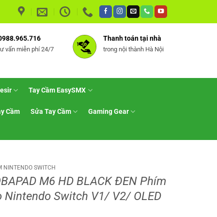
0988.965.716
Thanh toán tại nhà
tư vấn miễn phí 24/7
trong nội thành Hà Nội
esir
Tay Cầm EasySMX
ay Cầm
Sửa Tay Cầm
Gaming Gear
M NINTENDO SWITCH
OBAPAD M6 HD BLACK ĐEN Phím
 Nintendo Switch V1/ V2/ OLED