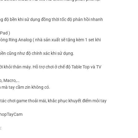
ăng độ bền khi sử dụng đồng thời tốc độ phản hồi nhanh
-Pad )
òng Ring Analog ( nhà sản xuất sẽ tặng kèm 1 set khi
bền cũng như độ chính xác khi sử dụng.
ời khỏi thân máy. Hỗ trợ chơi ở chế độ Table Top và TV
p, Macro,…
m mà tay cầm zin không có.
 tác chơi game thoải mái, khắc phục khuyết điểm mỏi tay
 ShopTayCam
: