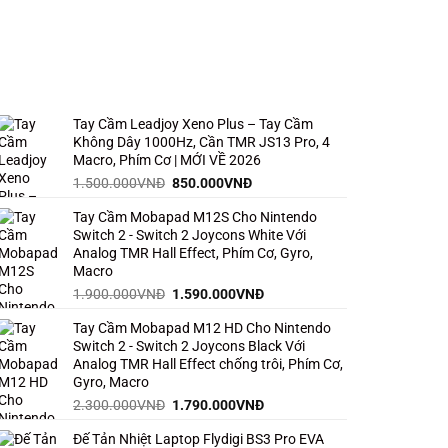
Tay Cầm Leadjoy Xeno Plus – Tay Cầm
Không Dây 1000Hz, Cần TMR JS13 Pro, 4
Macro, Phím Cơ | MỚI VỀ 2026
Giá
Giá
1.500.000
VNĐ
850.000
VNĐ
gốc
hiện
Tay Cầm Mobapad M12S Cho Nintendo
là:
tại
Switch 2 - Switch 2 Joycons White Với
1.500.000VNĐ.
là:
Analog TMR Hall Effect, Phím Cơ, Gyro,
850.000VNĐ.
Macro
Giá
Giá
1.900.000
VNĐ
1.590.000
VNĐ
gốc
hiện
Tay Cầm Mobapad M12 HD Cho Nintendo
là:
tại
Switch 2 - Switch 2 Joycons Black Với
1.900.000VNĐ.
là:
Analog TMR Hall Effect chống trôi, Phím Cơ,
1.590.000VNĐ.
Gyro, Macro
Giá
Giá
2.300.000
VNĐ
1.790.000
VNĐ
gốc
hiện
Đế Tản Nhiệt Laptop Flydigi BS3 Pro EVA
là:
tại