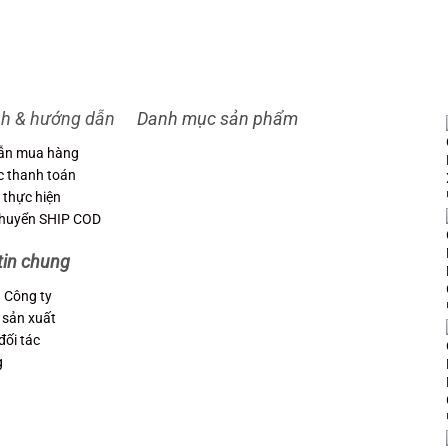
nh & hướng dẫn
Danh mục sản phẩm
ẫn mua hàng
c thanh toán
 thực hiện
chuyển SHIP COD
tin chung
u Công ty
 sản xuất
đối tác
g