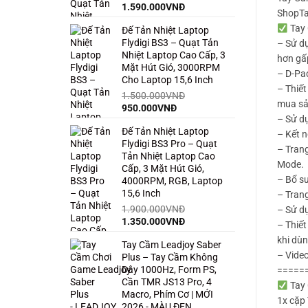
Giá
Giá
1.590.000
VNĐ
ShopT
gốc
hiện
Tay 
Đế Tản Nhiệt Laptop
là:
tại
Flydigi BS3 – Quạt Tản
2.500.000VNĐ.
là:
– Sử dụ
Nhiệt Laptop Cao Cấp, 3
1.590.000VNĐ.
hơn gấp
Mặt Hút Gió, 3000RPM
– D-Pad
Cho Laptop 15,6 Inch
– Thiết
1.500.000
VNĐ
mua sả
Giá
Giá
950.000
VNĐ
– Sử d
gốc
hiện
Đế Tản Nhiệt Laptop
là:
tại
– Kết n
Flydigi BS3 Pro – Quạt
1.500.000VNĐ.
là:
– Trang
Tản Nhiệt Laptop Cao
950.000VNĐ.
Mode.
Cấp, 3 Mặt Hút Gió,
– Bổ su
4000RPM, RGB, Laptop
15,6 Inch
– Tran
1.900.000
VNĐ
– Sử dụ
Giá
Giá
1.350.000
VNĐ
– Thiết
gốc
hiện
khi dùn
Tay Cầm Leadjoy Saber
là:
tại
– Vide
Plus – Tay Cầm Không
1.900.000VNĐ.
là:
Dây 1000Hz, Form PS,
1.350.000VNĐ.
=====
Cần TMR JS13 Pro, 4
Tay 
Macro, Phím Cơ | MỚI
1x cặ
2026 - MÀU ĐEN