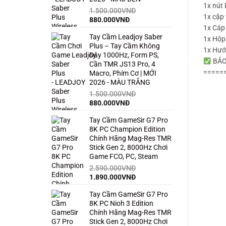
1x nút
1.500.000
VNĐ
1x cặp 
Giá
Giá
880.000
VNĐ
1x Cáp 
gốc
hiện
Tay Cầm Leadjoy Saber
là:
tại
1x Hộp
Plus – Tay Cầm Không
1.500.000VNĐ.
là:
1x Hướ
Dây 1000Hz, Form PS,
880.000VNĐ.
BẢO
Cần TMR JS13 Pro, 4
=====
Macro, Phím Cơ | MỚI
2026 - MÀU TRẮNG
1.500.000
VNĐ
Giá
Giá
880.000
VNĐ
gốc
hiện
Tay Cầm GameSir G7 Pro
là:
tại
8K PC Champion Edition
1.500.000VNĐ.
là:
Chính Hãng Mag-Res TMR
880.000VNĐ.
Stick Gen 2, 8000Hz Chơi
Game FCO, PC, Steam
2.590.000
VNĐ
Giá
Giá
1.890.000
VNĐ
gốc
hiện
Tay Cầm GameSir G7 Pro
là:
tại
8K PC Nioh 3 Edition
2.590.000VNĐ.
là:
Chính Hãng Mag-Res TMR
1.890.000VNĐ.
Stick Gen 2, 8000Hz Chơi