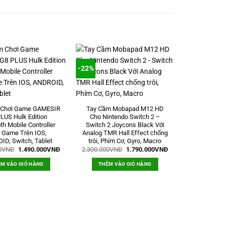
-22%
 Chơi Game GAMESIR
Tay Cầm Mobapad M12 HD
LUS Hulk Edition
Cho Nintendo Switch 2 –
th Mobile Controller
Switch 2 Joycons Black Với
 Game Trên IOS,
Analog TMR Hall Effect chống
ID, Switch, Tablet
trôi, Phím Cơ, Gyro, Macro
Giá
Giá
Giá
Giá
0
VNĐ
1.490.000
VNĐ
2.300.000
VNĐ
1.790.000
VNĐ
gốc
hiện
gốc
hiện
là:
tại
là:
tại
M VÀO GIỎ HÀNG
THÊM VÀO GIỎ HÀNG
2.199.000VNĐ.
là:
2.300.000VNĐ.
là:
1.490.000VNĐ.
1.790.000VNĐ.