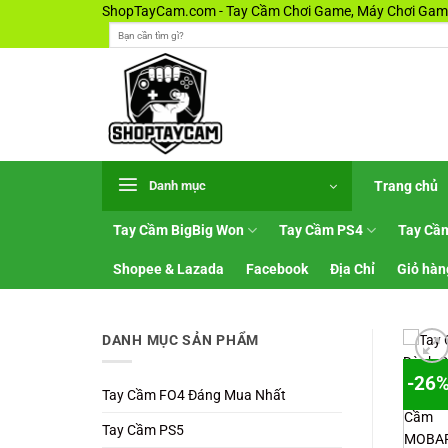
Bỏ
ShopTayCam.com - Tay Cầm Chơi Game, Máy Chơi Game
Tìm
qua
kiếm:
nội
dung
Trang chủ
Danh mục
Tay Cầm BigBig Won
Tay Cầm PS4
Tay Cầ
Shopee & Lazada
Facebook
Địa Chỉ
Giỏ hàn
DANH MỤC SẢN PHẨM
-26
Tay Cầm FO4 Đáng Mua Nhất
Tay Cầm PS5