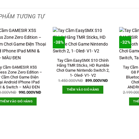
PHẨM TƯƠNG TỰ
-38%
-32%
Tay Cầm EasySMX S10 Chính
Hãng TMR Sticks, HD Rumble
y Cầm GAMESIR X5S
Tay Cầm
Chơi Game Nintendo Switch 2,
ess Zone Zero Edition –
G8 P
1- Oled- V1- V2
y Cầm Chơi Game Điện
Bluetoo
Giá
Giá
1.450.000
VNĐ
899.000
VNĐ
ại Android IPhone IPad
Chơi
gốc
hiện
I & Switch – MÀU ĐEN
ANDRO
là:
tại
THÊM VÀO GIỎ HÀNG
1.450.000VNĐ.
là:
Giá
Giá
0.000
VNĐ
990.000
VNĐ
2.199.00
899.000VNĐ.
gốc
hiện
là:
tại
THÊM VÀO GIỎ HÀNG
THÊ
1.250.000VNĐ.
là:
990.000VNĐ.
Đ.