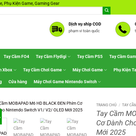
, Phụ Kiện Game, Gaming Gear
Dịch vụ ship COD
phạm vi toàn quốc
Tay Cầm FO4
Tay Cầm Flydigi
Tay Cầm PS5
Tay Cầm Gam
m Xbox
Tay Cầm Chơi Game
Máy Chơi Game
Phụ Kiện T
g
Cửa hàng
Máy Chơi Game Nintendo Switch
TRANG CHỦ
/
TAY CẦ
Tay Cầm M
%
Cơ Dành Cho
Mới 2025