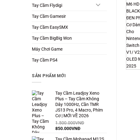
Tay Cầm Flydigi
Tay Cầm Gamesir
Tay Cầm EasySMX
Tay Cầm BigBig Won
Máy Chơi Game
Tay Cầm PS4
SẢN PHẨM MỚI
Tay Cầm Leadjoy Xeno
Plus – Tay Cầm Không
Dây 1000Hz, Cần TMR
JS13 Pro, 4 Macro, Phím
Cơ | MỚI VỀ 2026
1.500.000
VNĐ
Giá
Giá
850.000
VNĐ
gốc
hiện
Tay Cầm Mobapad M12S
là:
tại