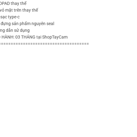
 DPAD thay thế
vỏ mặt trên thay thế
sạc type-c
 đựng sản phẩm nguyên seal
ng dẫn sử dụng
 HÀNH: 03 THÁNG tại ShopTayCam
=====================================