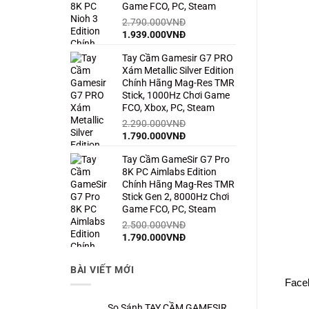
Game FCO, PC, Steam
2.790.000
VNĐ
Giá
Giá
1.939.000
VNĐ
gốc
hiện
Tay Cầm Gamesir G7 PRO
là:
tại
Xám Metallic Silver Edition
2.790.000VNĐ.
là:
Chính Hãng Mag-Res TMR
1.939.000VNĐ.
Stick, 1000Hz Chơi Game
FCO, Xbox, PC, Steam
2.290.000
VNĐ
Giá
Giá
1.790.000
VNĐ
gốc
hiện
Tay Cầm GameSir G7 Pro
là:
tại
8K PC Aimlabs Edition
2.290.000VNĐ.
là:
Chính Hãng Mag-Res TMR
1.790.000VNĐ.
Stick Gen 2, 8000Hz Chơi
Game FCO, PC, Steam
2.500.000
VNĐ
Giá
Giá
1.790.000
VNĐ
gốc
hiện
là:
tại
BÀI VIẾT MỚI
2.500.000VNĐ.
là:
Face
1.790.000VNĐ.
So Sánh TAY CẦM GAMESIR