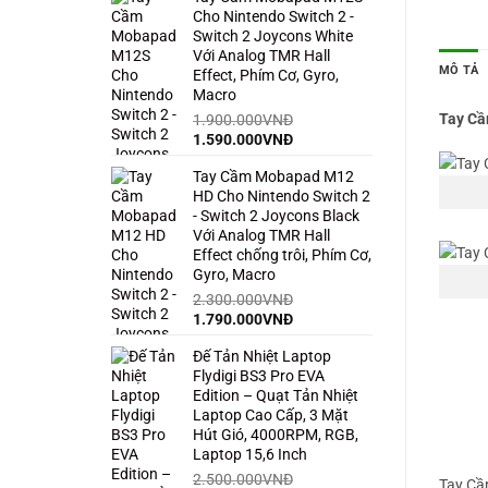
Cho Nintendo Switch 2 -
1.500.000VNĐ.
là:
Switch 2 Joycons White
850.000VNĐ.
Với Analog TMR Hall
MÔ TẢ
Effect, Phím Cơ, Gyro,
Macro
Tay Cầ
1.900.000
VNĐ
Giá
Giá
1.590.000
VNĐ
gốc
hiện
Tay Cầm Mobapad M12
là:
tại
HD Cho Nintendo Switch 2
1.900.000VNĐ.
là:
- Switch 2 Joycons Black
1.590.000VNĐ.
Với Analog TMR Hall
Effect chống trôi, Phím Cơ,
Gyro, Macro
2.300.000
VNĐ
Giá
Giá
1.790.000
VNĐ
gốc
hiện
Đế Tản Nhiệt Laptop
là:
tại
Flydigi BS3 Pro EVA
2.300.000VNĐ.
là:
Edition – Quạt Tản Nhiệt
1.790.000VNĐ.
Laptop Cao Cấp, 3 Mặt
Hút Gió, 4000RPM, RGB,
Laptop 15,6 Inch
2.500.000
VNĐ
Tay Cầ