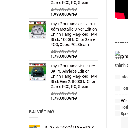
Game FCO, PC, Steam
2.790.000
VNĐ
Giá
Giá
1.939.000
VNĐ
gốc
hiện
Tay Cầm Gamesir G7 PRO
là:
tại
Xám Metallic Silver Edition
2.790.000VNĐ.
là:
Chính Hãng Mag-Res TMR
1.939.000VNĐ.
Stick, 1000Hz Chơi Game
=====
FCO, Xbox, PC, Steam
2.290.000
VNĐ
Giá
Giá
#
Sh
1.790.000
VNĐ
gốc
hiện
thành t
Tay Cầm GameSir G7 Pro
là:
tại
8K PC Aimlabs Edition
2.290.000VNĐ.
là:
Chính Hãng Mag-Res TMR
Inbox
1.790.000VNĐ.
Stick Gen 2, 8000Hz Chơi
Game FCO, PC, Steam
Hotli
2.500.000
VNĐ
————
Giá
Giá
1.790.000
VNĐ
#Sh
gốc
hiện
Hotl
là:
tại
BÀI VIẾT MỚI
Địa
2.500.000VNĐ.
là:
1.790.000VNĐ.
So Sánh TAY CẦM GAMESIR