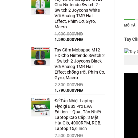
Cho Nintendo Switch 2 -
1.500.000VNĐ.
là:
Switch 2 Joycons White
850.000VNĐ.
Với Analog TMR Hall
Effect, Phím Cơ, Gyro,
MÔ TẢ
Macro
1.900.000
VNĐ
Tay Cầ
Giá
Giá
1.590.000
VNĐ
gốc
hiện
Tay Cầm Mobapad M12
là:
tại
HD Cho Nintendo Switch 2
1.900.000VNĐ.
là:
- Switch 2 Joycons Black
1.590.000VNĐ.
Với Analog TMR Hall
Effect chống trôi, Phím Cơ,
Gyro, Macro
2.300.000
VNĐ
Giá
Giá
1.790.000
VNĐ
gốc
hiện
Đế Tản Nhiệt Laptop
là:
tại
Flydigi BS3 Pro EVA
2.300.000VNĐ.
là:
Edition – Quạt Tản Nhiệt
1.790.000VNĐ.
Laptop Cao Cấp, 3 Mặt
Hút Gió, 4000RPM, RGB,
Laptop 15,6 Inch
2.500.000
VNĐ