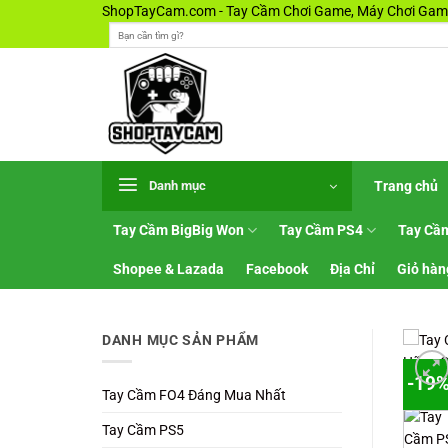
Bỏ
ShopTayCam.com - Tay Cầm Chơi Game, Máy Chơi Game
Tìm
qua
kiếm:
nội
dung
Trang chủ
Danh mục
Tay Cầm BigBig Won
Tay Cầm PS4
Tay Cầ
Shopee & Lazada
Facebook
Địa Chỉ
Giỏ hàn
DANH MỤC SẢN PHẨM
-19
Tay Cầm FO4 Đáng Mua Nhất
Tay Cầm PS5