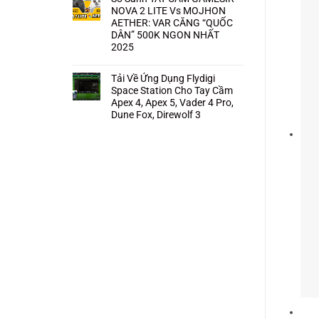
NOVA 2 LITE Vs MOJHON
AETHER: VAR CĂNG “QUỐC
DÂN” 500K NGON NHẤT
2025
Không
có
bình
Tải Về Ứng Dụng Flydigi
luận
Space Station Cho Tay Cầm
ở
So
Apex 4, Apex 5, Vader 4 Pro,
Sánh
Dune Fox, Direwolf 3
TAY
CẦM
Không
GAMESIR
có
NOVA
bình
2
luận
LITE
ở
Vs
Tải
MOJHON
Về
AETHER:
Ứng
VAR
Dụng
CĂNG
Flydigi
“QUỐC
Space
DÂN”
Station
500K
Cho
NGON
Tay
NHẤT
Cầm
2025
Apex
4,
Apex
5,
Vader
4
Pro,
Dune
Fox,
Direwolf