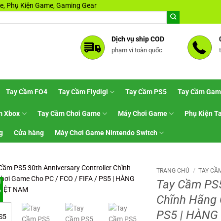
, Phụ Kiện Game, Gaming Gear
Dịch vụ ship COD
phạm vi toàn quốc
Tay Cầm FO4
Tay Cầm Flydigi
Tay Cầm PS5
Tay Cầm Gam
m Xbox
Tay Cầm Chơi Game
Máy Chơi Game
Phụ Kiện T
g
Cửa hàng
Máy Chơi Game Nintendo Switch
TRANG CHỦ
/
TAY CẦ
Tay Cầm PS5
%
Chĩnh Hãng 
PS5 | HÀNG