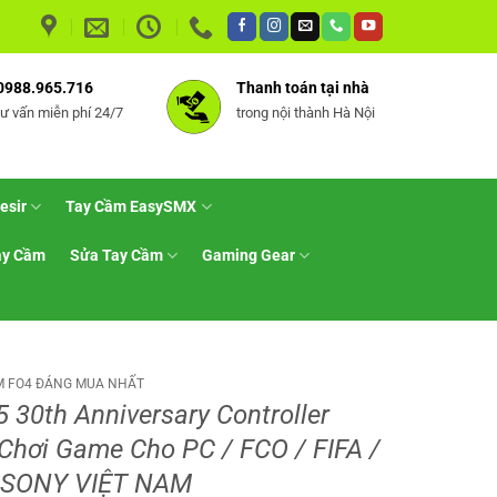
0988.965.716
Thanh toán tại nhà
tư vấn miễn phí 24/7
trong nội thành Hà Nội
esir
Tay Cầm EasySMX
ay Cầm
Sửa Tay Cầm
Gaming Gear
M FO4 ĐÁNG MUA NHẤT
 30th Anniversary Controller
Chơi Game Cho PC / FCO / FIFA /
 SONY VIỆT NAM