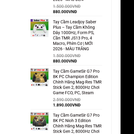
1.500.000
VNĐ
Giá
Giá
880.000
VNĐ
gốc
hiện
Tay Cầm Leadjoy Saber
là:
tại
Plus – Tay Cầm Không
1.500.000VNĐ.
là:
Dây 1000Hz, Form PS,
880.000VNĐ.
Cần TMR JS13 Pro, 4
Macro, Phím Cơ | MỚI
2026 - MÀU TRẮNG
1.500.000
VNĐ
Giá
Giá
880.000
VNĐ
gốc
hiện
Tay Cầm GameSir G7 Pro
là:
tại
8K PC Champion Edition
1.500.000VNĐ.
là:
Chính Hãng Mag-Res TMR
880.000VNĐ.
Stick Gen 2, 8000Hz Chơi
Game FCO, PC, Steam
2.590.000
VNĐ
Giá
Giá
1.890.000
VNĐ
gốc
hiện
Tay Cầm GameSir G7 Pro
là:
tại
8K PC Nioh 3 Edition
2.590.000VNĐ.
là:
Chính Hãng Mag-Res TMR
1.890.000VNĐ.
Stick Gen 2, 8000Hz Chơi