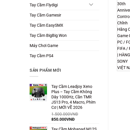
Tay Cầm Flydigi
Tay Cầm Gamesir
Tay Cầm EasySMX
Tay Cầm BigBig Won
Máy Chơi Game
Tay Cầm PS4
SẢN PHẨM MỚI
Tay Cầm Leadjoy Xeno
Plus – Tay Cầm Không
Dây 1000Hz, Cần TMR
JS13 Pro, 4 Macro, Phím
Cơ | MỚI VỀ 2026
1.500.000
VNĐ
Giá
Giá
850.000
VNĐ
gốc
hiện
Tay Cầm Mobapad M12S
là:
tại