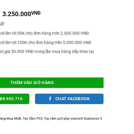
Giá
Giá
3.250.000
VNĐ
gốc
hiện
ất:
là:
tại
4.000.000VNĐ.
là:
ard lên tới 50K cho đơn hàng trên 2.000.000 VNĐ
3.250.000VNĐ.
ard lên tới 100K cho đơn hàng trên 5.000.000 VNĐ
trị giá 50.000 VNĐ trong lần mua hàng tiếp theo tại
versary Controller Chĩnh Hãng Chơi Game Cho PC / FCO / FIFA / PS5 | HÀN
THÊM VÀO GIỎ HÀNG
88.965.716
CHAT FACEBOOK
Đáng Mua Nhất
,
Tay Cầm PS5
,
Tay cầm ps5 play station5 Dualsense 5