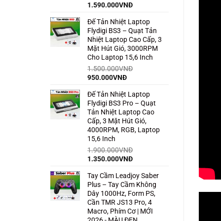
Giá
Giá
1.590.000
VNĐ
gốc
hiện
Đế Tản Nhiệt Laptop
là:
tại
Flydigi BS3 – Quạt Tản
2.500.000VNĐ.
là:
Nhiệt Laptop Cao Cấp, 3
1.590.000VNĐ.
Mặt Hút Gió, 3000RPM
Cho Laptop 15,6 Inch
1.500.000
VNĐ
Giá
Giá
950.000
VNĐ
gốc
hiện
Đế Tản Nhiệt Laptop
là:
tại
Flydigi BS3 Pro – Quạt
1.500.000VNĐ.
là:
Tản Nhiệt Laptop Cao
950.000VNĐ.
Cấp, 3 Mặt Hút Gió,
4000RPM, RGB, Laptop
15,6 Inch
1.900.000
VNĐ
Giá
Giá
1.350.000
VNĐ
gốc
hiện
Tay Cầm Leadjoy Saber
là:
tại
Plus – Tay Cầm Không
1.900.000VNĐ.
là:
Dây 1000Hz, Form PS,
1.350.000VNĐ.
Cần TMR JS13 Pro, 4
Macro, Phím Cơ | MỚI
2026 - MÀU ĐEN