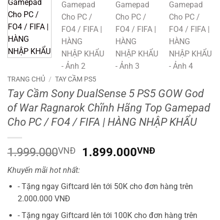
TRANG CHỦ
/
TAY CẦM PS5
Tay Cầm Sony DualSense 5 PS5 GOW God
of War Ragnarok Chĩnh Hãng Top Gamepad
Cho PC / FO4 / FIFA | HÀNG NHẬP KHẨU
Giá
Giá
1.999.000
VNĐ
1.899.000
VNĐ
gốc
hiện
Khuyến mãi hot nhất:
là:
tại
1.999.000VNĐ.
là:
- Tặng ngay Giftcard lên tới 50K cho đơn hàng trên
1.899.000V
2.000.000 VNĐ
- Tặng ngay Giftcard lên tới 100K cho đơn hàng trên