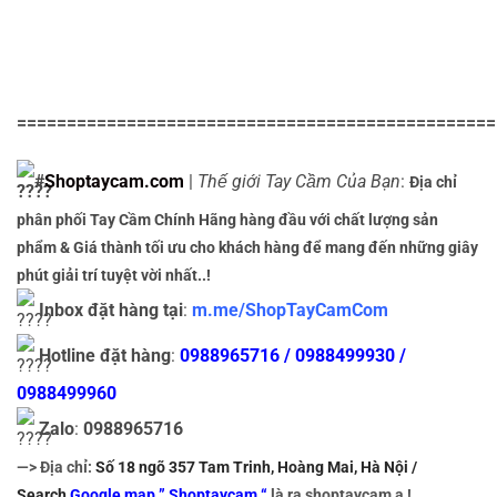
================================================
#
Shoptaycam.com
|
Thế giới Tay Cầm Của Bạn
:
Địa chỉ
phân phối Tay Cầm Chính Hãng hàng đầu với chất lượng sản
phẩm & Giá thành tối ưu cho khách hàng để mang đến những giây
phút giải trí tuyệt vời nhất..!
Inbox đặt hàng tại
:
m.me/ShopTayCamCom
Hotline đặt hàng
:
0988965716 / 0988499930 /
0988499960
Zalo
:
0988965716
—> Địa chỉ:
Số 18 ngõ 357 Tam Trinh, Hoàng Mai, Hà Nội /
Search
Google map ” Shoptaycam “
là ra shoptaycam ạ !