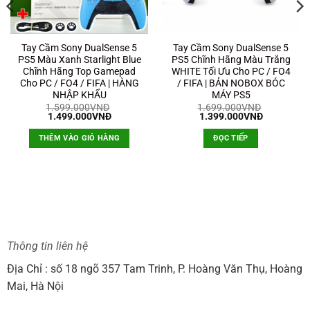
Tay Cầm Sony DualSense 5
Tay Cầm Sony DualSense 5
PS5 Màu Xanh Starlight Blue
PS5 Chĩnh Hãng Màu Trắng
Chĩnh Hãng Top Gamepad
WHITE Tối Ưu Cho PC / FO4
Cho PC / FO4 / FIFA | HÀNG
/ FIFA | BẢN NOBOX BÓC
NHẬP KHẨU
MÁY PS5
1.599.000
VNĐ
1.699.000
VNĐ
Giá
Giá
Giá
Giá
1.499.000
VNĐ
1.399.000
VNĐ
gốc
hiện
gốc
hiện
là:
tại
là:
tại
THÊM VÀO GIỎ HÀNG
ĐỌC TIẾP
1.599.000VNĐ.
là:
1.699.000VNĐ.
là:
1.499.000VNĐ.
1.399.000
Thông tin liên hệ
Địa Chỉ : số 18 ngõ 357 Tam Trinh, P. Hoàng Văn Thụ, Hoàng
Mai, Hà Nội