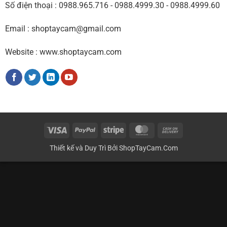
Số điện thoại : 0988.965.716 - 0988.4999.30 - 0988.4999.60
Email : shoptaycam@gmail.com
Website : www.shoptaycam.com
Visa
PayPal
Stripe
MasterCard
Cash
On
Thiết kế và Duy Trì Bởi
ShopTayCam.Com
Delivery