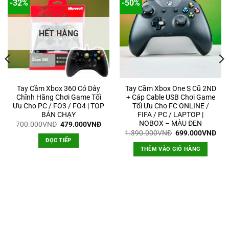
-32%
-50%
HẾT HÀNG
Tay Cầm Xbox 360 Có Dây
Tay Cầm Xbox One S Cũ 2ND
Chĩnh Hãng Chơi Game Tối
+ Cáp Cable USB Chơi Game
Ưu Cho PC / FO3 / FO4 | TOP
Tối Ưu Cho FC ONLINE /
BÁN CHẠY
FIFA / PC / LAPTOP |
NOBOX – MÀU ĐEN
Giá
Giá
700.000
VNĐ
479.000
VNĐ
gốc
hiện
Giá
Giá
1.390.000
VNĐ
699.000
VNĐ
là:
tại
gốc
hiệ
ĐỌC TIẾP
700.000VNĐ.
là:
là:
tại
THÊM VÀO GIỎ HÀNG
479.000VNĐ.
1.390.000VNĐ.
là:
699
0VNĐ.