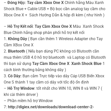
–
Đóng Hộ
p:
Tay cầm Xbox One X
Chính hãng Màu Xanh
Shock Blue + Cable USB + Bộ bọc cần analog tay cầm cho
Xbox One X + Sách Hướng Dẫn & hộp đi kèm ( như hình )
–
Hỗ Trợ Kết nối
:
Tay Cầm Xbox One X
Màu Xanh Shock
Blue Chính hãng shop phân phối hỗ trợ kết nối
1.
Không Dây
( Bạn cần thêm 1 Wireless Adapter cho Tay
Cầm XBox One X
2.
Bluetooth
( Nếu bạn dùng PC không có Blutooth cần
mua thêm USB 4.0 hỗ trợ bluetooth và Laptop có Blutooth
thì bạn sử dụng
Tay Cầm Xbox One X Xanh Shock Blue
1
cách bình thường bằng không dây )
3.
Có Dây:
Bạn cắm Trực tiếp vào dây Cáp USB Biến Xbox
One S thành 1 tay cầm có dây với tốc độ ổn định
–
Hỗ Trợ Window
: tốt nhất cho WIN 10, WIN 8 và WIN 7 (
khi cài thêm driver )
– Phần mềm hỗ trợ Window
7:
http://digiex.net/downloads/download-center-2-