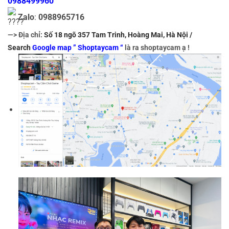
0988499960
Zalo
:
0988965716
—> Địa chỉ:
Số 18 ngõ 357 Tam Trinh, Hoàng Mai, Hà Nội /
Search
Google map ” Shoptaycam “
là ra shoptaycam ạ !