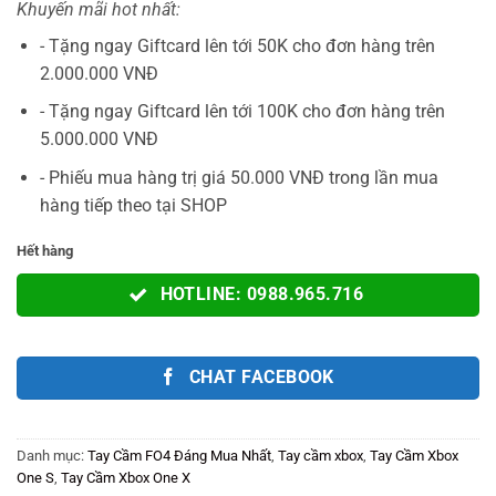
Khuyến mãi hot nhất:
là:
tại
1.890.000VNĐ.
là:
- Tặng ngay Giftcard lên tới 50K cho đơn hàng trên
1.090.000V
2.000.000 VNĐ
- Tặng ngay Giftcard lên tới 100K cho đơn hàng trên
5.000.000 VNĐ
- Phiếu mua hàng trị giá 50.000 VNĐ trong lần mua
hàng tiếp theo tại SHOP
Hết hàng
HOTLINE: 0988.965.716
CHAT FACEBOOK
Danh mục:
Tay Cầm FO4 Đáng Mua Nhất
,
Tay cầm xbox
,
Tay Cầm Xbox
One S
,
Tay Cầm Xbox One X