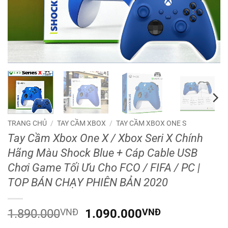
TRANG CHỦ
/
TAY CẦM XBOX
/
TAY CẦM XBOX ONE S
Tay Cầm Xbox One X / Xbox Seri X Chính
Hãng Màu Shock Blue + Cáp Cable USB
Chơi Game Tối Ưu Cho FCO / FIFA / PC |
TOP BÁN CHẠY PHIÊN BẢN 2020
Giá
Giá
1.890.000
VNĐ
1.090.000
VNĐ
gốc
hiện