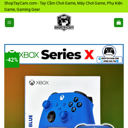
Bỏ
ShopTayCam.com - Tay Cầm Chơi Game, Máy Chơi Game, Phụ Kiện
Game, Gaming Gear
qua
nội
dung
-42%