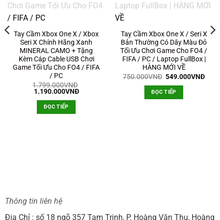
Tay Cầm Xbox One X / Xbox
Tay Cầm Xbox One X / Seri X
Seri X Chính Hãng Xanh
Bản Thường Có Dây Màu Đỏ
MINERAL CAMO + Tặng
Tối Ưu Chơi Game Cho FO4 /
Kèm Cáp Cable USB Chơi
FIFA / PC / Laptop FullBox |
Game Tối Ưu Cho FO4 / FIFA
HÀNG MỚI VỀ
/ PC
Giá
Giá
750.000
VNĐ
549.000
VNĐ
gốc
hiện
1.799.000
VNĐ
là:
tại
Giá
Giá
1.190.000
VNĐ
ĐỌC TIẾP
750.000VNĐ.
là:
gốc
hiện
á
549.
là:
tại
ện
ĐỌC TIẾP
1.799.000VNĐ.
là:
i
1.190.000VNĐ.
.
0.000VNĐ.
Thông tin liên hệ
Địa Chỉ : số 18 ngõ 357 Tam Trinh, P. Hoàng Văn Thụ, Hoàng