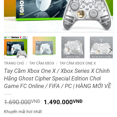
TRANG CHỦ
/
TAY CẦM XBOX
/
TAY CẦM XBOX ONE X
Tay Cầm Xbox One X / Xbox Series X Chính
Hãng Ghost Cipher Special Edition Chơi
Game FC Online / FIFA / PC | HÀNG MỚI VỀ
Giá
Giá
1.690.000
VNĐ
1.490.000
VNĐ
gốc
hiện
Khuyến mãi hot nhất:
là:
tại