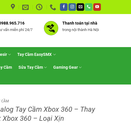
0988.965.716
Thanh toán tại nhà
tư vấn miễn phí 24/7
trong nội thành Hà Nội
esir
Tay Cầm EasySMX
ay Cầm
Sửa Tay Cầm
Gaming Gear
Y CẦM
alog Tay Cầm Xbox 360 – Thay
k Xbox 360 – Loại Xịn