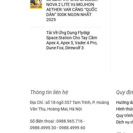
NOVA 2 LITE Vs MOJHON
AETHER: VAR CĂNG “QUỐC
DÂN” 500K NGON NHẤT
2025
Không
có
bình
Tải Về Ứng Dụng Flydigi
luận
Space Station Cho Tay Cầm
ở
So
Apex 4, Apex 5, Vader 4 Pro,
Sánh
Dune Fox, Direwolf 3
TAY
CẦM
Không
GAMESIR
có
NOVA
bình
2
luận
LITE
ở
Vs
Tải
MOJHON
Về
AETHER:
Ứng
VAR
Dụng
CĂNG
Flydigi
“QUỐC
Space
DÂN”
Station
500K
Thông tin liên hệ
Quy đị
Cho
NGON
Tay
NHẤT
Cầm
2025
Địa Chỉ : số 18 ngõ 357 Tam Trinh, P. Hoàng
Hướng d
Apex
4,
Văn Thụ, Hoàng Mai, Hà Nội
Hình thứ
Apex
5,
Quy trình
Vader
4
Số điện thoại : 0988.965.716 -
Dịch vụ 
Pro,
Dune
0988.4999.30 - 0988.4999.60
Fox,
Direwolf