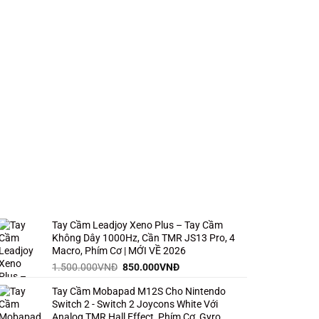
Tay Cầm Leadjoy Xeno Plus – Tay Cầm
Không Dây 1000Hz, Cần TMR JS13 Pro, 4
Macro, Phím Cơ | MỚI VỀ 2026
Giá
Giá
1.500.000
VNĐ
850.000
VNĐ
gốc
hiện
Tay Cầm Mobapad M12S Cho Nintendo
là:
tại
Switch 2 - Switch 2 Joycons White Với
1.500.000VNĐ.
là:
Analog TMR Hall Effect, Phím Cơ, Gyro,
850.000VNĐ.