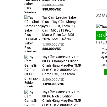
1.500.000
VNĐ
Giá
Giá
880.000
VNĐ
gốc
hiện
SẢN 
Tay Cầm Leadjoy Saber
là:
tại
Plus – Tay Cầm Không
1.500.000VNĐ.
là:
Dây 1000Hz, Form PS,
880.000VNĐ.
Cần TMR JS13 Pro, 4
Macro, Phím Cơ | MỚI
0%
-13%
-25%
2026 - MÀU TRẮNG
1.500.000
VNĐ
Giá
Giá
880.000
VNĐ
Tha
gốc
hiện
Xbo
Tay Cầm GameSir G7 Pro
là:
tại
Joyst
H
8K PC Champion Edition
1.500.000VNĐ.
là:
200
Chính Hãng Mag-Res TMR
880.000VNĐ.
Stick Gen 2, 8000Hz Chơi
Game FCO, PC, Steam
ay Cần Analog Tay Cầm PS4
Thay Cần Analog Tay Cầm
– Thay Cần Joystick PS4 –
Xbox Series X – Thay Cần
2.590.000
VNĐ
Loại Xịn
Joystick Xbox Series X – Loại
Giá
Giá
1.890.000
VNĐ
Xịn
Giá
Giá
150.000
VNĐ
120.000
VNĐ
gốc
hiện
gốc
hiện
Giá
Giá
150.000
VNĐ
130.000
VNĐ
Tay Cầm GameSir G7 Pro
là:
tại
là:
tại
gốc
hiện
THÊM VÀO GIỎ HÀNG
150.000VNĐ.
là:
là:
tại
8K PC Nioh 3 Edition
2.590.000VNĐ.
là:
THÊM VÀO GIỎ HÀNG
.
120.000VNĐ.
150.000VNĐ.
là:
Chính Hãng Mag-Res TMR
1.890.000VNĐ.
130.000VNĐ.
Stick Gen 2, 8000Hz Chơi