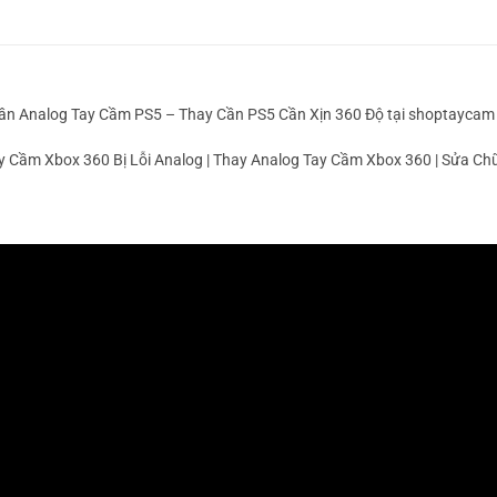
ần Analog Tay Cầm PS5 – Thay Cần PS5 Cần Xịn 360 Độ tại shoptaycam
y Cầm Xbox 360 Bị Lỗi Analog | Thay Analog Tay Cầm Xbox 360 | Sửa C