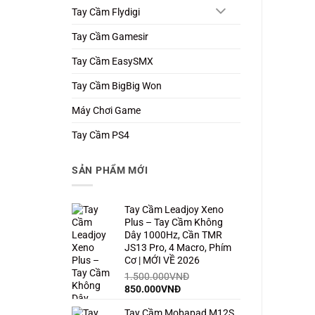
Tay Cầm Flydigi
Tay Cầm Gamesir
Tay Cầm EasySMX
Tay Cầm BigBig Won
Máy Chơi Game
Tay Cầm PS4
SẢN PHẨM MỚI
Tay Cầm Leadjoy Xeno
Plus – Tay Cầm Không
Dây 1000Hz, Cần TMR
JS13 Pro, 4 Macro, Phím
Cơ | MỚI VỀ 2026
1.500.000
VNĐ
Giá
Giá
850.000
VNĐ
gốc
hiện
Tay Cầm Mobapad M12S
là:
tại