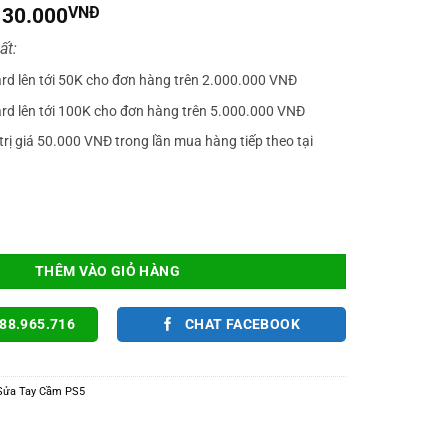
iá
Giá
130.000
VNĐ
gốc
hiện
ất:
à:
tại
150.000VNĐ.
là:
ard lên tới 50K cho đơn hàng trên 2.000.000 VNĐ
130.000VNĐ.
ard lên tới 100K cho đơn hàng trên 5.000.000 VNĐ
trị giá 50.000 VNĐ trong lần mua hàng tiếp theo tại
ầm Xbox 360 - Thay Cần Joystick Xbox 360 - Loại Xịn số lượng
THÊM VÀO GIỎ HÀNG
88.965.716
CHAT FACEBOOK
Sửa Tay Cầm PS5