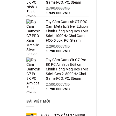
Game FCO, PC, Steam
2.790.000
VNĐ
Giá
Giá
1.939.000
VNĐ
gốc
hiện
Tay Cầm Gamesir G7 PRO
là:
tại
Xám Metallic Silver Edition
2.790.000VNĐ.
là:
Chính Hãng Mag-Res TMR
1.939.000VNĐ.
Stick, 1000Hz Chơi Game
FCO, Xbox, PC, Steam
2.290.000
VNĐ
Giá
Giá
1.790.000
VNĐ
gốc
hiện
Tay Cầm GameSir G7 Pro
là:
tại
8K PC Aimlabs Edition
2.290.000VNĐ.
là:
Chính Hãng Mag-Res TMR
1.790.000VNĐ.
Stick Gen 2, 8000Hz Chơi
Game FCO, PC, Steam
2.500.000
VNĐ
Giá
Giá
1.790.000
VNĐ
gốc
hiện
là:
tại
BÀI VIẾT MỚI
2.500.000VNĐ.
là:
1.790.000VNĐ.
So Sánh TAY CẦM GAMESIR