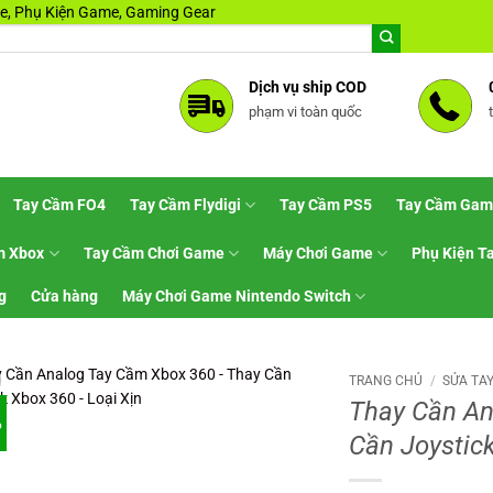
, Phụ Kiện Game, Gaming Gear
Dịch vụ ship COD
phạm vi toàn quốc
Tay Cầm FO4
Tay Cầm Flydigi
Tay Cầm PS5
Tay Cầm Gam
m Xbox
Tay Cầm Chơi Game
Máy Chơi Game
Phụ Kiện T
g
Cửa hàng
Máy Chơi Game Nintendo Switch
TRANG CHỦ
/
SỬA TA
Thay Cần An
%
Cần Joystic