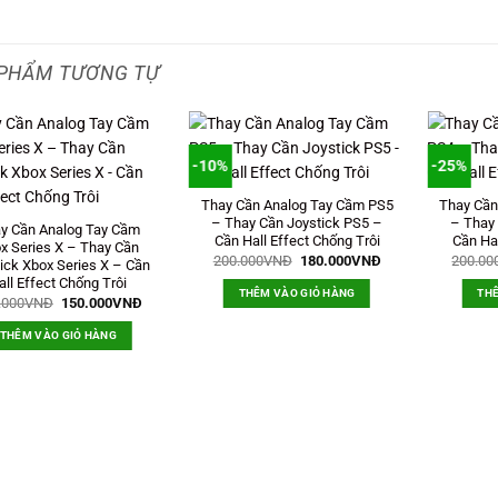
PHẨM TƯƠNG TỰ
-10%
-25%
Thay Cần Analog Tay Cầm PS5
Thay Cần
– Thay Cần Joystick PS5 –
– Thay 
y Cần Analog Tay Cầm
Cần Hall Effect Chống Trôi
Cần Hal
x Series X – Thay Cần
Giá
Giá
200.000
VNĐ
180.000
VNĐ
200.00
ick Xbox Series X – Cần
gốc
hiện
all Effect Chống Trôi
là:
tại
THÊM VÀO GIỎ HÀNG
THÊ
200.000VNĐ.
là:
Giá
Giá
.000
VNĐ
150.000
VNĐ
180.000VNĐ.
gốc
hiện
là:
tại
THÊM VÀO GIỎ HÀNG
200.000VNĐ.
là:
150.000VNĐ.