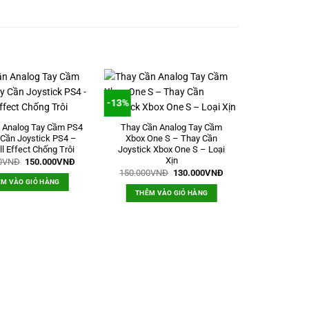
-13%
 Analog Tay Cầm PS4
Thay Cần Analog Tay Cầm
Cần Joystick PS4 –
Xbox One S – Thay Cần
l Effect Chống Trôi
Joystick Xbox One S – Loại
Xịn
Giá
Giá
0
VNĐ
150.000
VNĐ
gốc
hiện
Giá
Giá
150.000
VNĐ
130.000
VNĐ
là:
tại
gốc
hiện
M VÀO GIỎ HÀNG
200.000VNĐ.
là:
là:
tại
THÊM VÀO GIỎ HÀNG
150.000VNĐ.
150.000VNĐ.
là:
130.000VNĐ.