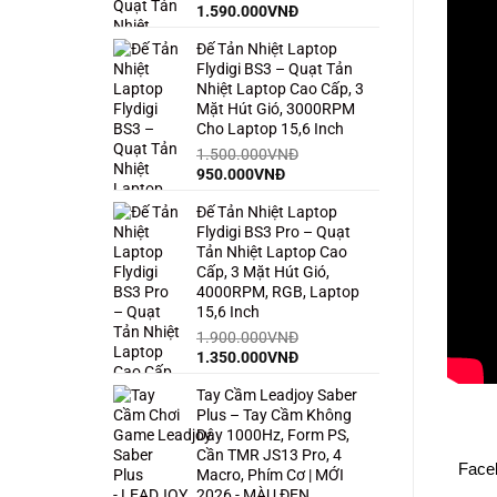
Giá
Giá
1.590.000
VNĐ
gốc
hiện
Đế Tản Nhiệt Laptop
là:
tại
Flydigi BS3 – Quạt Tản
2.500.000VNĐ.
là:
Nhiệt Laptop Cao Cấp, 3
1.590.000VNĐ.
Mặt Hút Gió, 3000RPM
Cho Laptop 15,6 Inch
1.500.000
VNĐ
Giá
Giá
950.000
VNĐ
gốc
hiện
Đế Tản Nhiệt Laptop
là:
tại
Flydigi BS3 Pro – Quạt
1.500.000VNĐ.
là:
Tản Nhiệt Laptop Cao
950.000VNĐ.
Cấp, 3 Mặt Hút Gió,
4000RPM, RGB, Laptop
15,6 Inch
1.900.000
VNĐ
Giá
Giá
1.350.000
VNĐ
gốc
hiện
Tay Cầm Leadjoy Saber
là:
tại
Plus – Tay Cầm Không
1.900.000VNĐ.
là:
Dây 1000Hz, Form PS,
1.350.000VNĐ.
Cần TMR JS13 Pro, 4
Face
Macro, Phím Cơ | MỚI
2026 - MÀU ĐEN