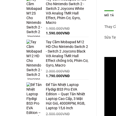
Cho Nintendo Switch 2 -
1.500.000VNĐ.
là:
Switch 2 Joycons White
850.000VNĐ.
Với Analog TMR Hall
MÔ TẢ
Effect, Phím Cơ, Gyro,
Macro
Thay C
1.900.000
VNĐ
Giá
Giá
1.590.000
VNĐ
Sửa Ta
gốc
hiện
Tay Cầm Mobapad M12
là:
tại
HD Cho Nintendo Switch 2
1.900.000VNĐ.
là:
- Switch 2 Joycons Black
1.590.000VNĐ.
Với Analog TMR Hall
Effect chống trôi, Phím Cơ,
Gyro, Macro
2.300.000
VNĐ
Giá
Giá
1.790.000
VNĐ
gốc
hiện
Đế Tản Nhiệt Laptop
là:
tại
Flydigi BS3 Pro EVA
2.300.000VNĐ.
là:
Edition – Quạt Tản Nhiệt
1.790.000VNĐ.
Laptop Cao Cấp, 3 Mặt
Hút Gió, 4000RPM, RGB,
Laptop 15,6 Inch
2.500.000
VNĐ