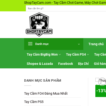
Bỏ
ShopTayCam.com - Tay Cầm Chơi Game, Máy Chơi Game
Tìm
qua
kiếm:
nội
dung
Trang chủ
Danh mục
Tay Cầm BigBig Won
Tay Cầm PS4
Tay Cầ
Shopee & Lazada
Facebook
Địa Chỉ
Giỏ hàn
DANH MỤC SẢN PHẨM
-13
Tay Cầm FO4 Đáng Mua Nhất
Tay Cầm PS5