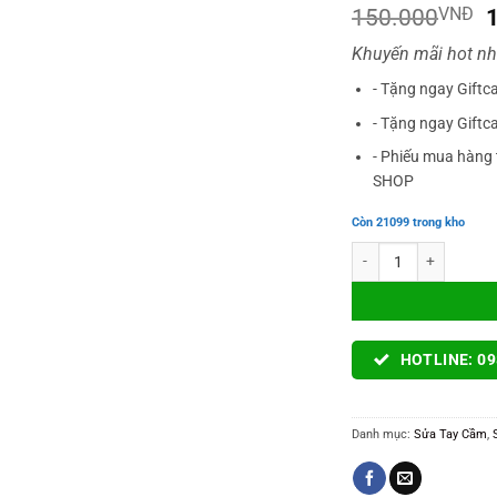
G
150.000
VNĐ
Khuyến mãi hot nh
l
- Tặng ngay Giftc
- Tặng ngay Giftc
- Phiếu mua hàng 
SHOP
Còn 21099 trong kho
Thay Cần Analog Tay C
HOTLINE: 09
Danh mục:
Sửa Tay Cầm
,