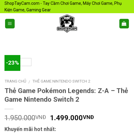
Skip
ShopTayCam.com - Tay Cầm Chơi Game, Máy Chơi Game, Phụ
Kiện Game, Gaming Gear
to
content
-23%
TRANG CHỦ
THẺ GAME NINTENDO SWITCH 2
/
Thẻ Game Pokémon Legends: Z-A – Thẻ
Game Nintendo Switch 2
1.950.000
1.499.000
VNĐ
VNĐ
Khuyến mãi hot nhất: