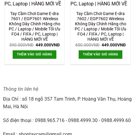
Tay Cầm Chơi Game E-dra
Tay Cầm Chơi Game E-dra
7601 / EGP7601 Wireless
7602 / EGP7602 Wireless
Không Dây Chính Hãng cho
Không Dây Chính Hãng cho
PC / Laptop / Mobile Tối Ưu
PC / Laptop / Mobile Tối Ưu
FO4 / FIFA / PC, Laptop |
FO4 / FIFA / PC, Laptop |
HÀNG MỚI VỀ
HÀNG MỚI VỀ
Giá
Giá
Giá
Giá
590.000
VNĐ
449.000
VNĐ
650.000
VNĐ
449.000
VNĐ
gốc
hiện
gốc
hiện
là:
tại
là:
tại
THÊM VÀO GIỎ HÀNG
THÊM VÀO GIỎ HÀNG
590.000VNĐ.
là:
650.000VNĐ.
là:
449.000VNĐ.
449.
Thông tin liên hệ
Địa Chỉ : số 18 ngõ 357 Tam Trinh, P. Hoàng Văn Thụ, Hoàng
Mai, Hà Nội
Số điện thoại : 0988.965.716 - 0988.4999.30 - 0988.4999.60
Email : shoptaycam@gmail.com