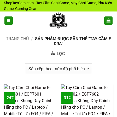
Bỏ
ShopTayCam.com - Tay Cầm Chơi Game, Máy Chơi Game, Phụ Kiện
Game, Gaming Gear
qua
nội
dung
TRANG CHỦ
/
SẢN PHẨM ĐƯỢC GẮN THẺ “TAY CẦM E
DRA”
LỌC
-24%
-31%