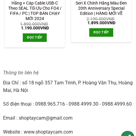
Hãng + Cáp Cable USB-C
Seri X Chính Hãng Màu Đen
Theo SEAL Tối Ưu Cho FO4 /
20th Anniversary Special
FIFA / PC | TOP BÁN CHẠY
Edition | HÀNG MỚI VỀ
MỚI 2024
2.190.000
VNĐ
Giá
Giá
1.899.000
VNĐ
1.890.000
VNĐ
gốc
hiện
Giá
Giá
1.190.000
VNĐ
là:
tại
gốc
hiện
ĐỌC TIẾP
2.190.000VNĐ.
là:
là:
tại
ĐỌC TIẾP
1.899.000
1.890.000VNĐ.
là:
1.190.000VNĐ.
Thông tin liên hệ
Địa Chỉ : số 18 ngõ 357 Tam Trinh, P. Hoàng Văn Thụ, Hoàng
Mai, Hà Nội
Số điện thoại : 0988.965.716 - 0988.4999.30 - 0988.4999.60
Email : shoptaycam@gmail.com
Website : www.shoptaycam.com