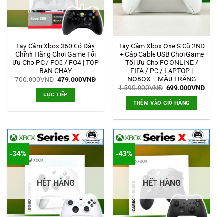
Tay Cầm Xbox 360 Có Dây
Tay Cầm Xbox One S Cũ 2ND
Chĩnh Hãng Chơi Game Tối
+ Cáp Cable USB Chơi Game
Ưu Cho PC / FO3 / FO4 | TOP
Tối Ưu Cho FC ONLINE /
BÁN CHẠY
FIFA / PC / LAPTOP |
NOBOX – MÀU TRẮNG
Giá
Giá
700.000
VNĐ
479.000
VNĐ
gốc
hiện
Giá
Giá
1.590.000
VNĐ
699.000
VNĐ
là:
tại
gốc
hiệ
ĐỌC TIẾP
700.000VNĐ.
là:
là:
tại
THÊM VÀO GIỎ HÀNG
479.000VNĐ.
1.590.000VNĐ.
là:
699
-34%
-43%
HẾT HÀNG
HẾT HÀNG