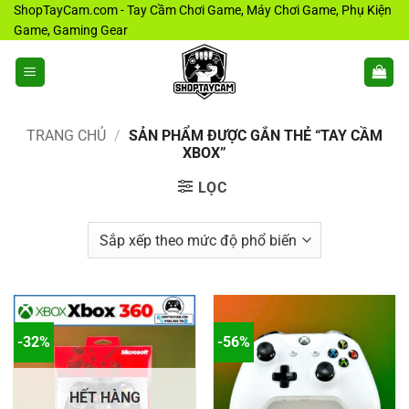
Bỏ
ShopTayCam.com - Tay Cầm Chơi Game, Máy Chơi Game, Phụ Kiện
Game, Gaming Gear
qua
nội
dung
TRANG CHỦ
/
SẢN PHẨM ĐƯỢC GẮN THẺ “TAY CẦM
XBOX”
LỌC
-32%
-56%
HẾT HÀNG