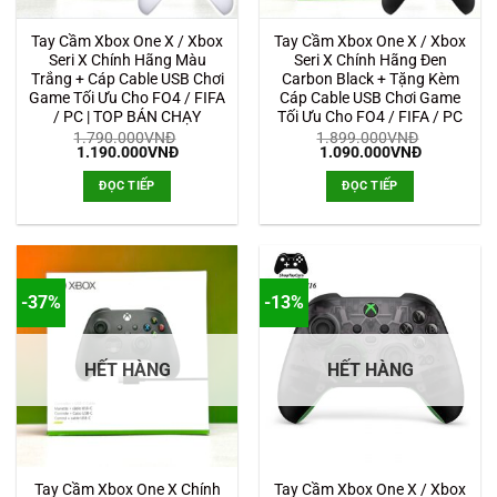
Tay Cầm Xbox One X / Xbox
Tay Cầm Xbox One X / Xbox
Seri X Chính Hãng Màu
Seri X Chính Hãng Đen
Trắng + Cáp Cable USB Chơi
Carbon Black + Tặng Kèm
Game Tối Ưu Cho FO4 / FIFA
Cáp Cable USB Chơi Game
/ PC | TOP BÁN CHẠY
Tối Ưu Cho FO4 / FIFA / PC
1.790.000
VNĐ
1.899.000
VNĐ
Giá
Giá
Giá
Giá
1.190.000
VNĐ
1.090.000
VNĐ
gốc
hiện
gốc
hiện
là:
tại
là:
tại
ĐỌC TIẾP
ĐỌC TIẾP
1.790.000VNĐ.
là:
1.899.000VNĐ.
là:
1.190.000VNĐ.
1.090.000
-37%
-13%
HẾT HÀNG
HẾT HÀNG
Tay Cầm Xbox One X Chính
Tay Cầm Xbox One X / Xbox