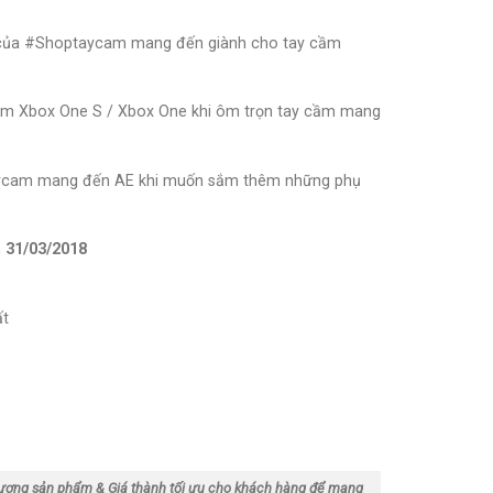
c của #Shoptaycam mang đến giành cho tay cầm
cầm Xbox One S / Xbox One khi ôm trọn tay cầm mang
taycam mang đến AE khi muốn sắm thêm những phụ
n
31/03/2018
ất
ượng sản phẩm & Giá thành tối ưu cho khách hàng để mang