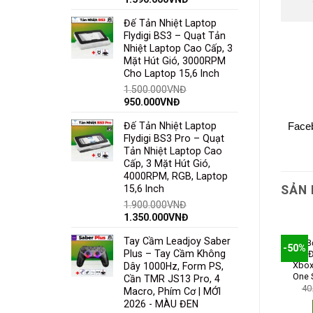
Đế Tản Nhiệt Laptop
Flydigi BS3 – Quạt Tản
Nhiệt Laptop Cao Cấp, 3
Mặt Hút Gió, 3000RPM
Cho Laptop 15,6 Inch
1.500.000
VNĐ
950.000
VNĐ
Đế Tản Nhiệt Laptop
Face
Flydigi BS3 Pro – Quạt
Tản Nhiệt Laptop Cao
Cấp, 3 Mặt Hút Gió,
4000RPM, RGB, Laptop
SẢN
15,6 Inch
1.900.000
VNĐ
1.350.000
VNĐ
Tay Cầm Leadjoy Saber
Bộ Pin Và Cáp Sạc Cho Tay
Bộ B
%
-38%
-50%
Plus – Tay Cầm Không
Cầm Xbox One X / Seri X
Cực Đ
Controller FULLBOX Hàng
Xbox
Dây 1000Hz, Form PS,
Chính Hãng Microsoft
One 
Cần TMR JS13 Pro, 4
649.000
VNĐ
349.000
VNĐ
40
HẾT HÀNG
Macro, Phím Cơ | MỚI
2026 - MÀU ĐEN
THÊM VÀO GIỎ