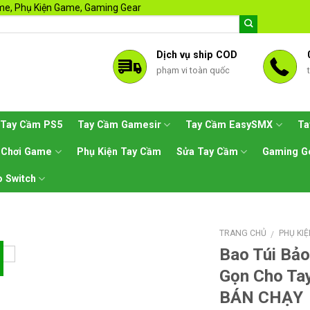
e, Phụ Kiện Game, Gaming Gear
Dịch vụ ship COD
phạm vi toàn quốc
Tay Cầm PS5
Tay Cầm Gamesir
Tay Cầm EasySMX
Ta
 Chơi Game
Phụ Kiện Tay Cầm
Sửa Tay Cầm
Gaming G
 Switch
TRANG CHỦ
PHỤ KI
/
Bao Túi Bả
%
Gọn Cho Tay
BÁN CHẠY