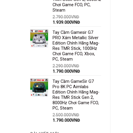
Chơi Game FCO, PC,
Steam
2.790.000
VNĐ
1.939.000
VNĐ
Tay Cầm Gamesir G7
PRO Xám Metallic Silver
Edition Chính Hãng Mag-
Res TMR Stick, 1000Hz
Chơi Game FCO, Xbox,
PC, Steam
2.290.000
VNĐ
1.790.000
VNĐ
Tay Cầm GameSir G7
Pro 8K PC Aimlabs
Edition Chính Hãng Mag-
Res TMR Stick Gen 2,
8000Hz Chơi Game FCO,
PC, Steam
2.500.000
VNĐ
1.790.000
VNĐ