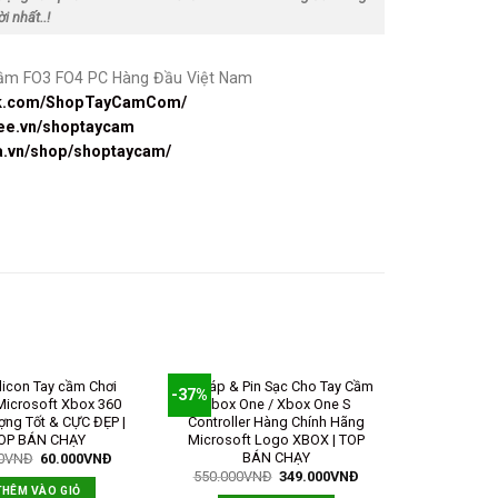
i nhất..!
cầm FO3 FO4 PC Hàng Đầu Việt Nam
ook.com/ShopTayCamCom/
pee.vn/shoptaycam
da.vn/shop/shoptaycam/
licon Tay cầm Chơi
Bộ Cáp & Pin Sạc Cho Tay Cầm
-37%
icrosoft Xbox 360
Xbox One / Xbox One S
ợng Tốt & CỰC ĐẸP |
Controller Hàng Chính Hãng
OP BÁN CHẠY
Microsoft Logo XBOX | TOP
BÁN CHẠY
0
VNĐ
60.000
VNĐ
550.000
VNĐ
349.000
VNĐ
THÊM VÀO GIỎ