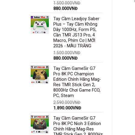
1.500.000
VNĐ
880.000
VNĐ
Tay Cầm Leadjoy Saber
Dây Cáp Chuyển USB Cho Tay
Plus – Tay Cầm Không
Cầm Chơi Game Xbox 360 Có
Dây 1000Hz, Form PS,
Dây Hàng XỊN | Cáp Chấu Nối
Cần TMR JS13 Pro, 4
Xbox 360 Cho PC Laptop
Macro, Phím Cơ | MỚI
80.000
VNĐ
50.000
VNĐ
2026 - MÀU TRẮNG
ĐỌC TIẾP
1.500.000
VNĐ
880.000
VNĐ
Tay Cầm GameSir G7
Pro 8K PC Champion
Edition Chính Hãng Mag-
Res TMR Stick Gen 2,
8000Hz Chơi Game FCO,
PC, Steam
2.590.000
VNĐ
1.890.000
VNĐ
Tay Cầm GameSir G7
Pro 8K PC Nioh 3 Edition
Chính Hãng Mag-Res
TMR Stick Gen 2, 8000Hz