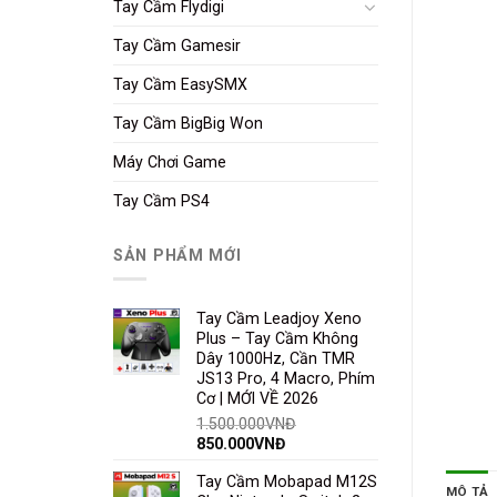
Tay Cầm Flydigi
Tay Cầm Gamesir
Tay Cầm EasySMX
Tay Cầm BigBig Won
Máy Chơi Game
Tay Cầm PS4
SẢN PHẨM MỚI
Tay Cầm Leadjoy Xeno
Plus – Tay Cầm Không
Dây 1000Hz, Cần TMR
JS13 Pro, 4 Macro, Phím
Cơ | MỚI VỀ 2026
1.500.000
VNĐ
850.000
VNĐ
Tay Cầm Mobapad M12S
MÔ TẢ