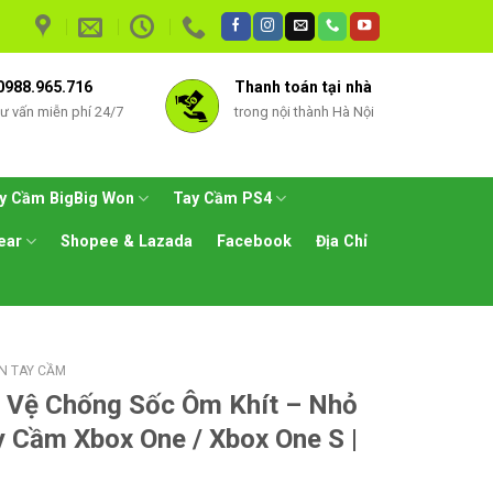
0988.965.716
Thanh toán tại nhà
tư vấn miễn phí 24/7
trong nội thành Hà Nội
y Cầm BigBig Won
Tay Cầm PS4
ear
Shopee & Lazada
Facebook
Địa Chỉ
ỆN TAY CẦM
o Vệ Chống Sốc Ôm Khít – Nhỏ
 Cầm Xbox One / Xbox One S |