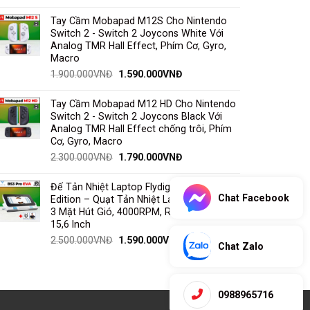
Tay Cầm Mobapad M12S Cho Nintendo
Switch 2 - Switch 2 Joycons White Với
Analog TMR Hall Effect, Phím Cơ, Gyro,
Macro
1.900.000
VNĐ
1.590.000
VNĐ
Tay Cầm Mobapad M12 HD Cho Nintendo
Switch 2 - Switch 2 Joycons Black Với
Analog TMR Hall Effect chống trôi, Phím
Cơ, Gyro, Macro
2.300.000
VNĐ
1.790.000
VNĐ
Đế Tản Nhiệt Laptop Flydigi BS3 Pro EVA
Chat Facebook
Edition – Quạt Tản Nhiệt Laptop Cao Cấp,
3 Mặt Hút Gió, 4000RPM, RGB, Laptop
15,6 Inch
2.500.000
VNĐ
1.590.000
VNĐ
Chat Zalo
0988965716