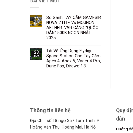
BÀI VIẾT MỚI
So Sánh TAY CẦM GAMESIR
23
NOVA 2 LITE Vs MOJHON
Th7
AETHER: VAR CĂNG “QUỐC
DÂN” 500K NGON NHẤT
2025
Tải Về Ứng Dụng Flydigi
23
Space Station Cho Tay Cầm
Th7
Apex 4, Apex 5, Vader 4 Pro,
Dune Fox, Direwolf 3
Thông tin liên hệ
Quy đị
dẫn
Địa Chỉ : số 18 ngõ 357 Tam Trinh, P.
Hoàng Văn Thụ, Hoàng Mai, Hà Nội
Hướng dẫ