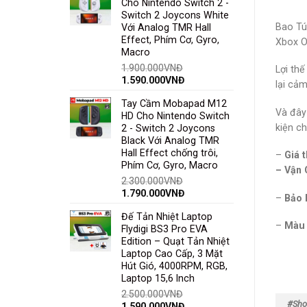
Cho Nintendo Switch 2 -
Switch 2 Joycons White
Bao Tú
Với Analog TMR Hall
Effect, Phím Cơ, Gyro,
Xbox O
Macro
1.900.000
VNĐ
Lợi th
1.590.000
VNĐ
lại cả
Tay Cầm Mobapad M12
Và đây
HD Cho Nintendo Switch
kiện c
2 - Switch 2 Joycons
Black Với Analog TMR
Hall Effect chống trôi,
–
Giá t
Phím Cơ, Gyro, Macro
– Vận 
2.300.000
VNĐ
1.790.000
VNĐ
–
Bảo 
Đế Tản Nhiệt Laptop
–
Màu
Flydigi BS3 Pro EVA
Edition – Quạt Tản Nhiệt
Laptop Cao Cấp, 3 Mặt
Hút Gió, 4000RPM, RGB,
Laptop 15,6 Inch
2.500.000
VNĐ
#Sho
1.590.000
VNĐ