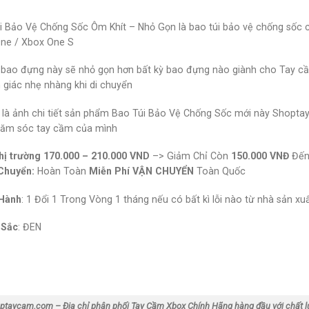
i Bảo Vệ Chống Sốc Ôm Khít – Nhỏ Gọn là bao túi bảo vệ chống số
ne / Xbox One S
ế bao đựng này sẽ nhỏ gọn hơn bất kỳ bao đựng nào giành cho Tay 
m giác nhẹ nhàng khi di chuyển
 là ảnh chi tiết sản phẩm Bao Túi Bảo Vệ Chống Sốc mới này Shop
hăm sóc tay cầm của mình
hị trường
170.000 – 210.000 VND
–> Giảm Chỉ Còn
150.000 VNĐ
Đế
Chuyển:
Hoàn Toàn
Miễn Phí VẬN CHUYỂN
Toàn Quốc
Hành
: 1 Đổi 1 Trong Vòng 1 tháng nếu có bất kì lỗi nào từ nhà sản xu
 Sắc
: ĐEN
ptaycam.com – Địa chỉ phân phối Tay Cầm Xbox Chính Hãng hàng đầu với chất l