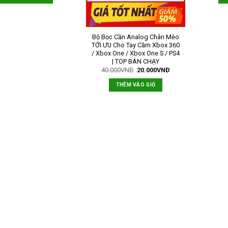
Bộ Bọc Cần Analog Chân Mèo
TỚI ƯU Cho Tay Cầm Xbox 360
/ Xbox One / Xbox One S / PS4
| TOP BÁN CHẠY
40.000
VNĐ
20.000
VNĐ
THÊM VÀO GIỎ