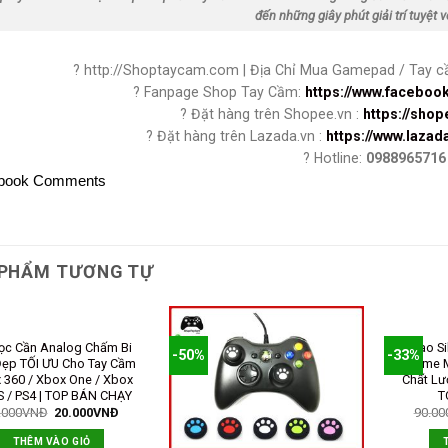
đến những giây phút giải trí tuyệt vờ
? http://Shoptaycam.com | Địa Chỉ Mua Gamepad / Tay 
? Fanpage Shop Tay Cầm:
https://www.faceb
? Đặt hàng trên Shopee.vn :
https://sho
? Đặt hàng trên Lazada.vn :
https://www.laza
? Hotline:
0988965716
book Comments
 PHẨM TƯƠNG TỰ
ọc Cần Analog Chấm Bi
Bao Si
-50%
-33%
ẹp TỐI ƯU Cho Tay Cầm
Game M
 360 / Xbox One / Xbox
Chất Lư
S / PS4 | TOP BÁN CHẠY
T
.000
VNĐ
20.000
VNĐ
90.00
THÊM VÀO GIỎ