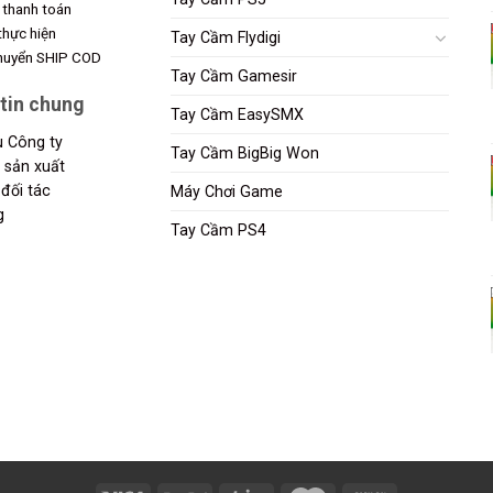
 thanh toán
 thực hiện
Tay Cầm Flydigi
chuyển SHIP COD
Tay Cầm Gamesir
tin chung
Tay Cầm EasySMX
ệu Công ty
Tay Cầm BigBig Won
 sản xuất
đối tác
Máy Chơi Game
g
Tay Cầm PS4