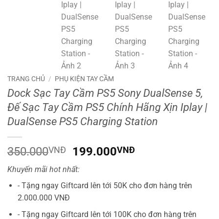
TRANG CHỦ
/
PHỤ KIỆN TAY CẦM
Dock Sạc Tay Cầm PS5 Sony DualSense 5,
Đế Sạc Tay Cầm PS5 Chính Hãng Xịn Iplay |
DualSense PS5 Charging Station
Giá
Giá
350.000
VNĐ
199.000
VNĐ
gốc
hiện
Khuyến mãi hot nhất:
là:
tại
350.000VNĐ.
là:
- Tặng ngay Giftcard lên tới 50K cho đơn hàng trên
199.000VNĐ.
2.000.000 VNĐ
- Tặng ngay Giftcard lên tới 100K cho đơn hàng trên