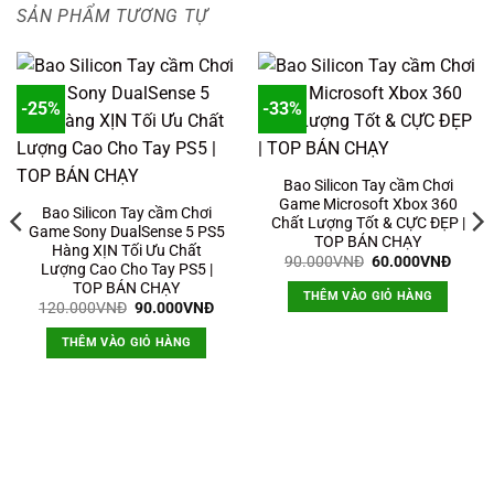
SẢN PHẨM TƯƠNG TỰ
-25%
-33%
Bao Silicon Tay cầm Chơi
Game Microsoft Xbox 360
Bao Silicon Tay cầm Chơi
Chất Lượng Tốt & CỰC ĐẸP |
Game Sony DualSense 5 PS5
TOP BÁN CHẠY
Hàng XỊN Tối Ưu Chất
Giá
Giá
90.000
VNĐ
60.000
VNĐ
Lượng Cao Cho Tay PS5 |
gốc
hiện
TOP BÁN CHẠY
là:
tại
THÊM VÀO GIỎ HÀNG
90.000VNĐ.
là:
Giá
Giá
120.000
VNĐ
90.000
VNĐ
60.00
gốc
hiện
là:
tại
THÊM VÀO GIỎ HÀNG
120.000VNĐ.
là:
90.000VNĐ.
n
9.000VNĐ.