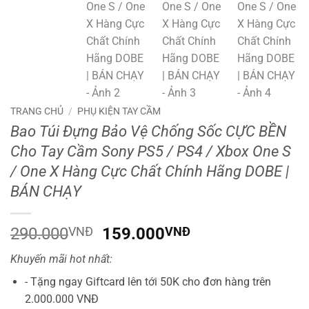
TRANG CHỦ
/
PHỤ KIỆN TAY CẦM
Bao Túi Đựng Bảo Vệ Chống Sốc CỰC BỀN
Cho Tay Cầm Sony PS5 / PS4 / Xbox One S
/ One X Hàng Cực Chất Chính Hãng DOBE |
BÁN CHẠY
Giá
Giá
290.000
VNĐ
159.000
VNĐ
gốc
hiện
Khuyến mãi hot nhất:
là:
tại
290.000VNĐ.
là:
- Tặng ngay Giftcard lên tới 50K cho đơn hàng trên
159.000VNĐ.
2.000.000 VNĐ