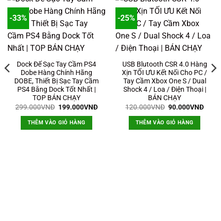
-33%
-25%
Dock Đế Sạc Tay Cầm PS4
USB Blutooth CSR 4.0 Hàng
Dobe Hàng Chính Hãng
Xịn TỐI ƯU Kết Nối Cho PC /
DOBE, Thiết Bị Sạc Tay Cầm
Tay Cầm Xbox One S / Dual
PS4 Bằng Dock Tốt Nhất |
Shock 4 / Loa / Điện Thoại |
TOP BÁN CHẠY
BÁN CHẠY
Giá
Giá
Giá
Giá
299.000
VNĐ
199.000
VNĐ
120.000
VNĐ
90.000
VNĐ
gốc
hiện
gốc
hiện
là:
tại
là:
tại
THÊM VÀO GIỎ HÀNG
THÊM VÀO GIỎ HÀNG
299.000VNĐ.
là:
120.000VNĐ.
là:
199.000VNĐ.
90.0
000VNĐ.