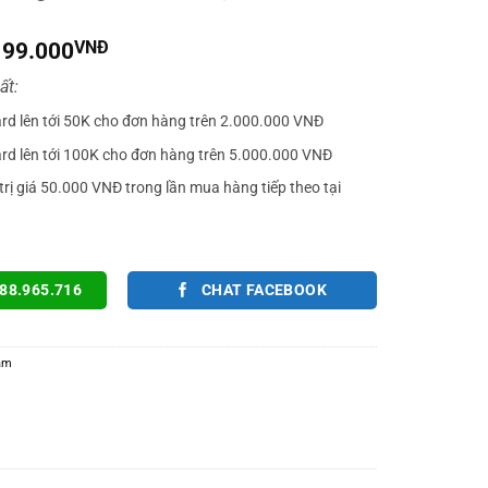
iá
Giá
199.000
VNĐ
gốc
hiện
ất:
à:
tại
299.000VNĐ.
là:
ard lên tới 50K cho đơn hàng trên 2.000.000 VNĐ
199.000VNĐ.
ard lên tới 100K cho đơn hàng trên 5.000.000 VNĐ
trị giá 50.000 VNĐ trong lần mua hàng tiếp theo tại
88.965.716
CHAT FACEBOOK
cầm