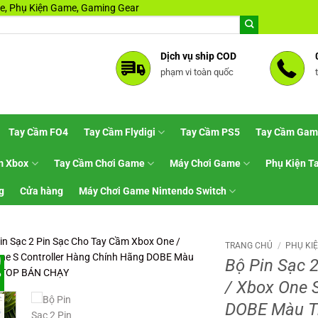
, Phụ Kiện Game, Gaming Gear
Dịch vụ ship COD
phạm vi toàn quốc
Tay Cầm FO4
Tay Cầm Flydigi
Tay Cầm PS5
Tay Cầm Gam
m Xbox
Tay Cầm Chơi Game
Máy Chơi Game
Phụ Kiện T
g
Cửa hàng
Máy Chơi Game Nintendo Switch
TRANG CHỦ
/
PHỤ KI
Bộ Pin Sạc 
%
/ Xbox One 
DOBE Màu T