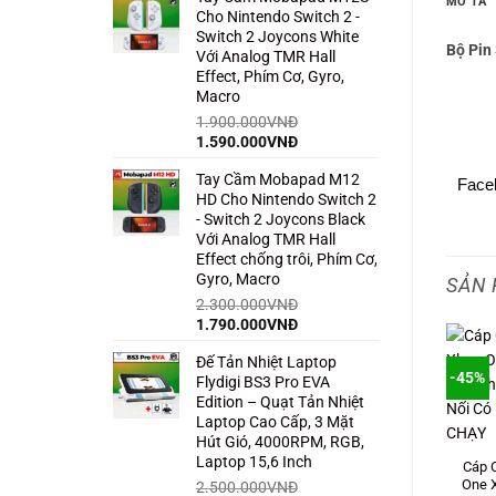
MÔ TẢ
Cho Nintendo Switch 2 -
1.500.000VNĐ.
là:
Switch 2 Joycons White
850.000VNĐ.
Bộ Pin
Với Analog TMR Hall
Effect, Phím Cơ, Gyro,
Macro
1.900.000
VNĐ
Giá
Giá
1.590.000
VNĐ
gốc
hiện
Tay Cầm Mobapad M12
là:
tại
Face
HD Cho Nintendo Switch 2
1.900.000VNĐ.
là:
- Switch 2 Joycons Black
1.590.000VNĐ.
Với Analog TMR Hall
Effect chống trôi, Phím Cơ,
Gyro, Macro
SẢN 
2.300.000
VNĐ
Giá
Giá
1.790.000
VNĐ
gốc
hiện
Đế Tản Nhiệt Laptop
là:
tại
8%
-46%
-45%
Flydigi BS3 Pro EVA
2.300.000VNĐ.
là:
Edition – Quạt Tản Nhiệt
1.790.000VNĐ.
Laptop Cao Cấp, 3 Mặt
Hút Gió, 4000RPM, RGB,
HẾT HÀNG
Laptop 15,6 Inch
Cáp 
One X
2.500.000
VNĐ