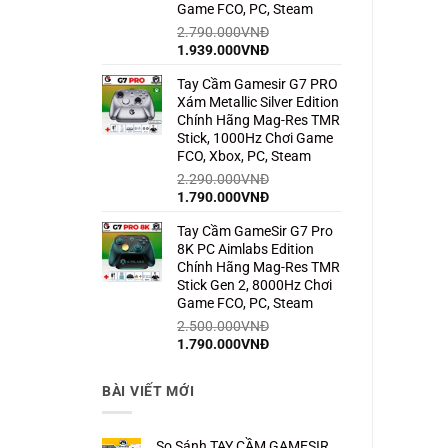
Game FCO, PC, Steam
2.790.000
VNĐ
Giá
Giá
1.939.000
VNĐ
gốc
hiện
Tay Cầm Gamesir G7 PRO
là:
tại
Xám Metallic Silver Edition
2.790.000VNĐ.
là:
Chính Hãng Mag-Res TMR
1.939.000VNĐ.
Stick, 1000Hz Chơi Game
FCO, Xbox, PC, Steam
2.290.000
VNĐ
Giá
Giá
1.790.000
VNĐ
gốc
hiện
Tay Cầm GameSir G7 Pro
là:
tại
8K PC Aimlabs Edition
2.290.000VNĐ.
là:
Chính Hãng Mag-Res TMR
1.790.000VNĐ.
Stick Gen 2, 8000Hz Chơi
Game FCO, PC, Steam
2.500.000
VNĐ
Giá
Giá
1.790.000
VNĐ
gốc
hiện
là:
tại
BÀI VIẾT MỚI
2.500.000VNĐ.
là:
1.790.000VNĐ.
So Sánh TAY CẦM GAMESIR