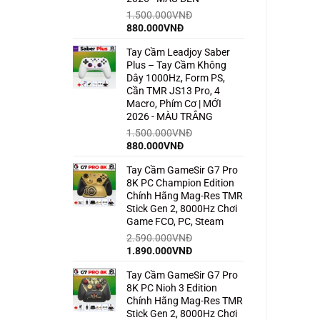
1.500.000
VNĐ
Giá
Giá
880.000
VNĐ
gốc
hiện
Tay Cầm Leadjoy Saber
là:
tại
Plus – Tay Cầm Không
1.500.000VNĐ.
là:
Dây 1000Hz, Form PS,
880.000VNĐ.
Cần TMR JS13 Pro, 4
Macro, Phím Cơ | MỚI
2026 - MÀU TRẮNG
1.500.000
VNĐ
Giá
Giá
880.000
VNĐ
gốc
hiện
Tay Cầm GameSir G7 Pro
là:
tại
8K PC Champion Edition
1.500.000VNĐ.
là:
Chính Hãng Mag-Res TMR
880.000VNĐ.
Stick Gen 2, 8000Hz Chơi
Game FCO, PC, Steam
2.590.000
VNĐ
Giá
Giá
1.890.000
VNĐ
gốc
hiện
Tay Cầm GameSir G7 Pro
là:
tại
8K PC Nioh 3 Edition
2.590.000VNĐ.
là:
Chính Hãng Mag-Res TMR
1.890.000VNĐ.
Stick Gen 2, 8000Hz Chơi