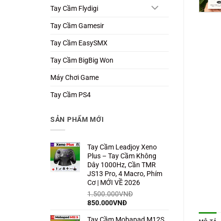
Tay Cầm Flydigi
Tay Cầm Gamesir
Tay Cầm EasySMX
Tay Cầm BigBig Won
Máy Chơi Game
Tay Cầm PS4
SẢN PHẨM MỚI
Tay Cầm Leadjoy Xeno
Plus – Tay Cầm Không
Dây 1000Hz, Cần TMR
JS13 Pro, 4 Macro, Phím
Cơ | MỚI VỀ 2026
1.500.000
VNĐ
Giá
Giá
850.000
VNĐ
gốc
hiện
Tay Cầm Mobapad M12S
là:
tại