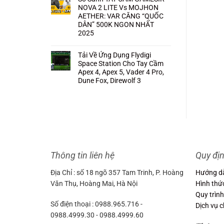
NOVA 2 LITE Vs MOJHON
AETHER: VAR CĂNG “QUỐC
DÂN” 500K NGON NHẤT
2025
Không
có
bình
Tải Về Ứng Dụng Flydigi
luận
Space Station Cho Tay Cầm
ở
So
Apex 4, Apex 5, Vader 4 Pro,
Sánh
Dune Fox, Direwolf 3
TAY
CẦM
Không
GAMESIR
có
NOVA
bình
2
luận
LITE
ở
Vs
Tải
MOJHON
Về
AETHER:
Ứng
VAR
Dụng
CĂNG
Flydigi
“QUỐC
Space
DÂN”
Station
500K
Thông tin liên hệ
Quy đị
Cho
NGON
Tay
NHẤT
Cầm
2025
Địa Chỉ : số 18 ngõ 357 Tam Trinh, P. Hoàng
Hướng d
Apex
4,
Văn Thụ, Hoàng Mai, Hà Nội
Hình thứ
Apex
5,
Quy trình
Vader
4
Số điện thoại : 0988.965.716 -
Dịch vụ 
Pro,
Dune
0988.4999.30 - 0988.4999.60
Fox,
Direwolf