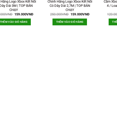
 Hãng Logo Xbox Kết Nối
Chính Hãng Logo Xbox Kết Nối
Cầm Xbox
Dây Dài 3M | TOP BÁN
Có Dây Dài 2,7M | TOP BÁN
4 / Lo
CHẠY
CHẠY
Giá
Giá
Giá
Giá
.000
VNĐ
159.000
VNĐ
250.000
VNĐ
159.000
VNĐ
120.0
gốc
hiện
gốc
hiện
là:
tại
là:
tại
THÊM VÀO GIỎ HÀNG
THÊM VÀO GIỎ HÀNG
THÊ
290.000VNĐ.
là:
250.000VNĐ.
là:
159.000VNĐ.
159.000VNĐ.