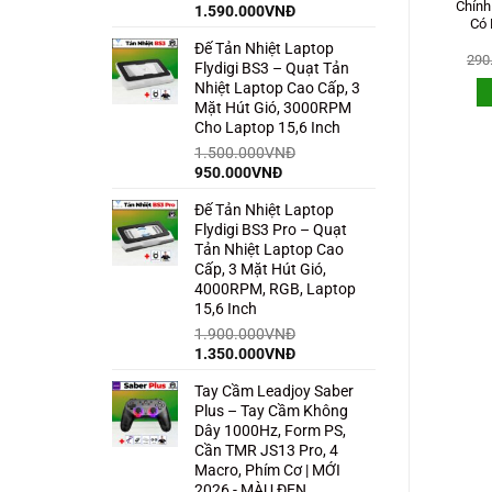
Chính
Giá
Giá
1.590.000
VNĐ
Có 
gốc
hiện
Đế Tản Nhiệt Laptop
là:
tại
290
o Túi Bảo Vệ Chống Sốc Ôm
Bộ Pin Và Cáp Sạc Cho Tay
Flydigi BS3 – Quạt Tản
2.500.000VNĐ.
là:
hít – Nhỏ Gọn Cho Tay Cầm
Cầm Xbox One X / Seri X
Nhiệt Laptop Cao Cấp, 3
1.590.000VNĐ.
4 / Sony Dualshock 4 | BÁN
Controller FULLBOX Hàng
Mặt Hút Gió, 3000RPM
CHẠY
Chính Hãng Microsoft
Cho Laptop 15,6 Inch
Giá
Giá
Giá
Giá
220.000
VNĐ
159.000
VNĐ
649.000
VNĐ
349.000
VNĐ
gốc
hiện
gốc
hiện
1.500.000
VNĐ
là:
tại
là:
tại
ĐỌC TIẾP
THÊM VÀO GIỎ HÀNG
Giá
Giá
950.000
VNĐ
220.000VNĐ.
là:
649.000VNĐ.
là:
159.000VNĐ.
349.000VNĐ.
gốc
hiện
Đế Tản Nhiệt Laptop
là:
tại
Flydigi BS3 Pro – Quạt
1.500.000VNĐ.
là:
Tản Nhiệt Laptop Cao
950.000VNĐ.
Cấp, 3 Mặt Hút Gió,
4000RPM, RGB, Laptop
15,6 Inch
1.900.000
VNĐ
Giá
Giá
1.350.000
VNĐ
gốc
hiện
Tay Cầm Leadjoy Saber
là:
tại
Plus – Tay Cầm Không
1.900.000VNĐ.
là:
Dây 1000Hz, Form PS,
1.350.000VNĐ.
Cần TMR JS13 Pro, 4
Macro, Phím Cơ | MỚI
2026 - MÀU ĐEN