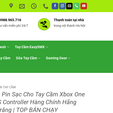
0988.965.716
Thanh toán tại nhà
tư vấn miễn phí 24/7
trong nội thành Hà Nội
esir
Tay Cầm EasySMX
ay Cầm
Sửa Tay Cầm
Gaming Gear
ỆN TAY CẦM
2 Pin Sạc Cho Tay Cầm Xbox One
S Controller Hàng Chính Hãng
rắng | TOP BÁN CHẠY