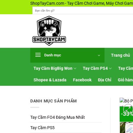
Bỏ
ShopTayCam.com - Tay Cầm Chơi Game, Máy Chơi Game
Tìm
qua
kiếm:
nội
dung
Trang chủ
Danh mục
Tay Cầm BigBig Won
Tay Cầm PS4
Tay Cầ
Shopee & Lazada
Facebook
Địa Chỉ
Giỏ hàn
DANH MỤC SẢN PHẨM
-33
Tay Cầm FO4 Đáng Mua Nhất
Tay Cầm PS5