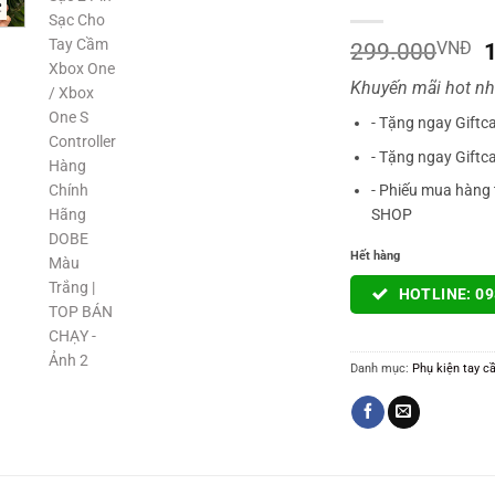
G
299.000
VNĐ
Khuyến mãi hot nh
l
- Tặng ngay Giftc
- Tặng ngay Giftc
- Phiếu mua hàng 
SHOP
Hết hàng
HOTLINE: 09
Danh mục:
Phụ kiện tay 