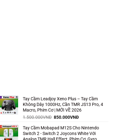
Tay Cầm Leadjoy Xeno Plus – Tay Cầm
Không Dây 1000Hz, Cần TMR JS13 Pro, 4
Macro, Phím Cơ | MỚI VỀ 2026
Giá
Giá
1.500.000
VNĐ
850.000
VNĐ
gốc
hiện
Tay Cầm Mobapad M12S Cho Nintendo
là:
tại
Switch 2 - Switch 2 Joycons White Với
1.500.000VNĐ.
là:
Analog TMR Hall Effect, Phím Cơ, Gyro,
850.000VNĐ.