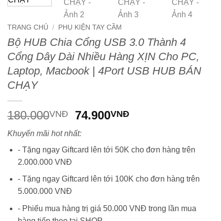
TRANG CHỦ
/
PHỤ KIỆN TAY CẦM
Bộ HUB Chia Cổng USB 3.0 Thành 4
Cổng Dây Dài Nhiều Hàng XỊN Cho PC,
Laptop, Macbook | 4Port USB HUB BÁN
CHẠY
Giá
Giá
180.000
74.900
VNĐ
VNĐ
gốc
hiện
Khuyến mãi hot nhất:
là:
tại
180.000VNĐ.
là:
- Tặng ngay Giftcard lên tới 50K cho đơn hàng trên
74.900VNĐ.
2.000.000 VNĐ
- Tặng ngay Giftcard lên tới 100K cho đơn hàng trên
5.000.000 VNĐ
- Phiếu mua hàng trị giá 50.000 VNĐ trong lần mua
hàng tiếp theo tại SHOP