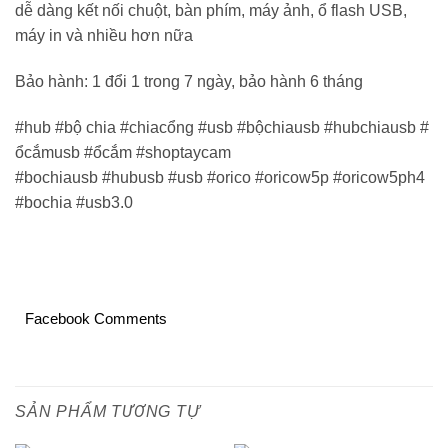
dễ dàng kết nối chuột, bàn phím, máy ảnh, ổ flash USB,
máy in và nhiều hơn nữa
Bảo hành: 1 đổi 1 trong 7 ngày, bảo hành 6 tháng
#hub #bộ chia #chiacổng #usb #bộchiausb #hubchiausb #
ổcắmusb #ổcắm #shoptaycam
#bochiausb #hubusb #usb #orico #oricow5p #oricow5ph4
#bochia #usb3.0
Facebook Comments
SẢN PHẨM TƯƠNG TỰ