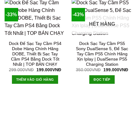
-33%
-43%
HẾT HÀNG
Dock Đế Sạc Tay Cầm PS4
Dock Sạc Tay Cầm PS5
Dobe Hàng Chính Hãng
Sony DualSense 5, Đế Sạc
DOBE, Thiết Bị Sạc Tay
Tay Cầm PS5 Chính Hãng
Cầm PS4 Bằng Dock Tốt
Xịn Iplay | DualSense PS5
Nhất | TOP BÁN CHẠY
Charging Station
Giá
Giá
Giá
Giá
299.000
VNĐ
199.000
VNĐ
350.000
VNĐ
199.000
VNĐ
gốc
hiện
gốc
hiện
là:
tại
là:
tại
THÊM VÀO GIỎ HÀNG
ĐỌC TIẾP
299.000VNĐ.
là:
350.000VNĐ.
là:
199.000VNĐ.
199