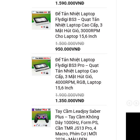
Giá
Giá
1.590.000
VNĐ
gốc
hiện
Đế Tản Nhiệt Laptop
là:
tại
Flydigi BS3 – Quạt Tản
2.500.000VNĐ.
là:
Nhiệt Laptop Cao Cấp, 3
1.590.000VNĐ.
Mặt Hút Gió, 3000RPM
Cho Laptop 15,6 Inch
1.500.000
VNĐ
Giá
Giá
950.000
VNĐ
gốc
hiện
Đế Tản Nhiệt Laptop
là:
tại
Flydigi BS3 Pro – Quạt
1.500.000VNĐ.
là:
Tản Nhiệt Laptop Cao
950.000VNĐ.
Cấp, 3 Mặt Hút Gió,
4000RPM, RGB, Laptop
15,6 Inch
1.900.000
VNĐ
Giá
Giá
1.350.000
VNĐ
gốc
hiện
Tay Cầm Leadjoy Saber
là:
tại
Plus – Tay Cầm Không
1.900.000VNĐ.
là:
Dây 1000Hz, Form PS,
1.350.000VNĐ.
Cần TMR JS13 Pro, 4
Macro, Phím Cơ | MỚI
2026 - MÀU ĐEN