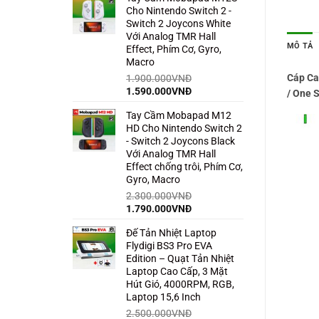
Cho Nintendo Switch 2 -
1.500.000VNĐ.
là:
Switch 2 Joycons White
850.000VNĐ.
Với Analog TMR Hall
MÔ TẢ
Effect, Phím Cơ, Gyro,
Macro
Cáp Ca
1.900.000
VNĐ
Giá
Giá
1.590.000
VNĐ
/ One 
gốc
hiện
Tay Cầm Mobapad M12
là:
tại
HD Cho Nintendo Switch 2
1.900.000VNĐ.
là:
- Switch 2 Joycons Black
1.590.000VNĐ.
Với Analog TMR Hall
Effect chống trôi, Phím Cơ,
Gyro, Macro
2.300.000
VNĐ
Giá
Giá
1.790.000
VNĐ
gốc
hiện
Đế Tản Nhiệt Laptop
là:
tại
Flydigi BS3 Pro EVA
2.300.000VNĐ.
là:
Edition – Quạt Tản Nhiệt
1.790.000VNĐ.
Laptop Cao Cấp, 3 Mặt
Hút Gió, 4000RPM, RGB,
Laptop 15,6 Inch
2.500.000
VNĐ