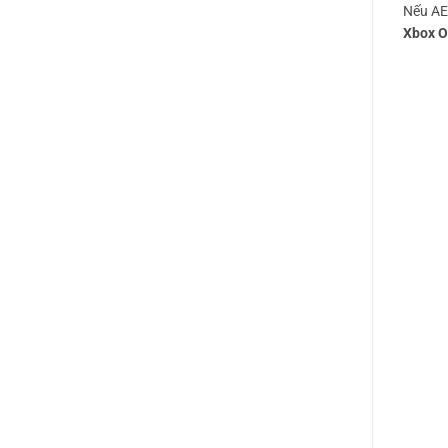
3
Nếu AE 
Xbox O