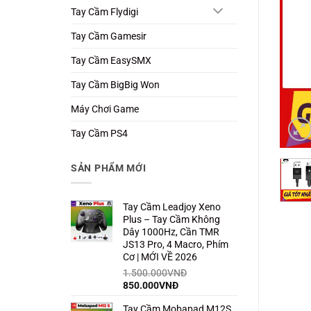
Tay Cầm Flydigi
Tay Cầm Gamesir
Tay Cầm EasySMX
Tay Cầm BigBig Won
Máy Chơi Game
Tay Cầm PS4
SẢN PHẨM MỚI
Tay Cầm Leadjoy Xeno
Plus – Tay Cầm Không
Dây 1000Hz, Cần TMR
JS13 Pro, 4 Macro, Phím
Cơ | MỚI VỀ 2026
1.500.000
VNĐ
Giá
Giá
850.000
VNĐ
gốc
hiện
Tay Cầm Mobapad M12S
là:
tại