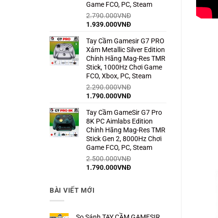
Game FCO, PC, Steam
2.790.000
VNĐ
Giá
Giá
1.939.000
VNĐ
gốc
hiện
Tay Cầm Gamesir G7 PRO
là:
tại
Xám Metallic Silver Edition
2.790.000VNĐ.
là:
Chính Hãng Mag-Res TMR
1.939.000VNĐ.
Stick, 1000Hz Chơi Game
FCO, Xbox, PC, Steam
2.290.000
VNĐ
Giá
Giá
1.790.000
VNĐ
gốc
hiện
Tay Cầm GameSir G7 Pro
là:
tại
8K PC Aimlabs Edition
2.290.000VNĐ.
là:
Chính Hãng Mag-Res TMR
1.790.000VNĐ.
Stick Gen 2, 8000Hz Chơi
Game FCO, PC, Steam
2.500.000
VNĐ
Giá
Giá
1.790.000
VNĐ
gốc
hiện
là:
tại
BÀI VIẾT MỚI
2.500.000VNĐ.
là:
1.790.000VNĐ.
So Sánh TAY CẦM GAMESIR