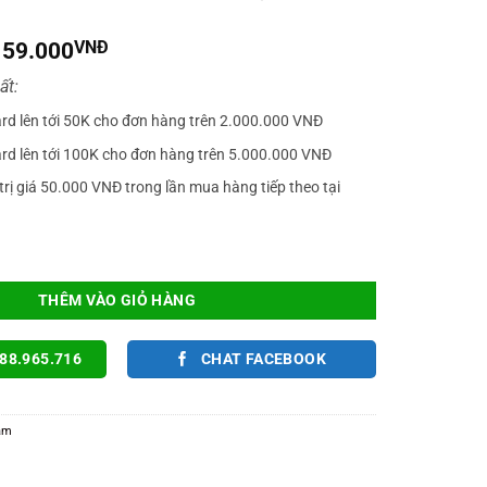
iá
Giá
159.000
VNĐ
gốc
hiện
ất:
à:
tại
250.000VNĐ.
là:
ard lên tới 50K cho đơn hàng trên 2.000.000 VNĐ
159.000VNĐ.
ard lên tới 100K cho đơn hàng trên 5.000.000 VNĐ
trị giá 50.000 VNĐ trong lần mua hàng tiếp theo tại
 Xbox One / Xbox One S / Tay PS4 Chính Hãng Logo Xbox Kết Nối Có Dây Dài
THÊM VÀO GIỎ HÀNG
88.965.716
CHAT FACEBOOK
cầm