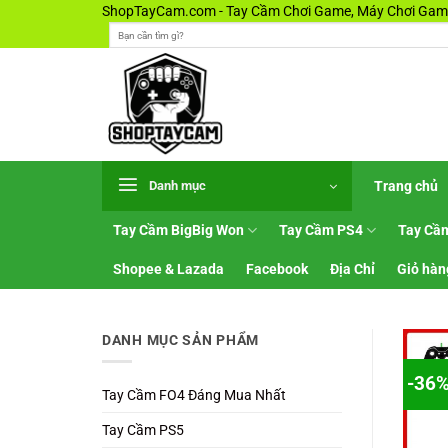
Bỏ
ShopTayCam.com - Tay Cầm Chơi Game, Máy Chơi Game
Tìm
qua
kiếm:
nội
dung
Trang chủ
Danh mục
Tay Cầm BigBig Won
Tay Cầm PS4
Tay Cầ
Shopee & Lazada
Facebook
Địa Chỉ
Giỏ hàn
DANH MỤC SẢN PHẨM
-36
Tay Cầm FO4 Đáng Mua Nhất
Tay Cầm PS5