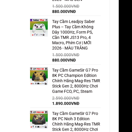
1.500.000
VNĐ
Giá
Giá
880.000
VNĐ
gốc
hiện
Tay Cầm Leadjoy Saber
là:
tại
Plus – Tay Cầm Không
1.500.000VNĐ.
là:
Dây 1000Hz, Form PS,
880.000VNĐ.
Cần TMR JS13 Pro, 4
Macro, Phím Cơ | MỚI
2026 - MÀU TRẮNG
1.500.000
VNĐ
Giá
Giá
880.000
VNĐ
gốc
hiện
Tay Cầm GameSir G7 Pro
là:
tại
8K PC Champion Edition
1.500.000VNĐ.
là:
Chính Hãng Mag-Res TMR
880.000VNĐ.
Stick Gen 2, 8000Hz Chơi
Game FCO, PC, Steam
2.590.000
VNĐ
Giá
Giá
1.890.000
VNĐ
gốc
hiện
Tay Cầm GameSir G7 Pro
là:
tại
8K PC Nioh 3 Edition
2.590.000VNĐ.
là:
Chính Hãng Mag-Res TMR
1.890.000VNĐ.
Stick Gen 2, 8000Hz Chơi