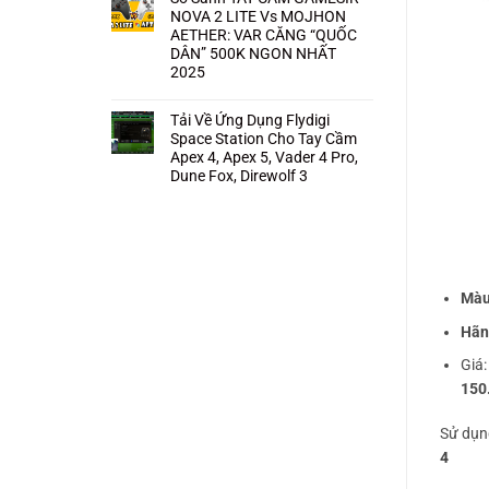
NOVA 2 LITE Vs MOJHON
AETHER: VAR CĂNG “QUỐC
DÂN” 500K NGON NHẤT
2025
Không
có
bình
Tải Về Ứng Dụng Flydigi
luận
Space Station Cho Tay Cầm
ở
So
Apex 4, Apex 5, Vader 4 Pro,
Sánh
Dune Fox, Direwolf 3
TAY
CẦM
Không
GAMESIR
có
NOVA
bình
2
luận
LITE
ở
Vs
Tải
MOJHON
Về
AETHER:
Ứng
VAR
Dụng
Màu
CĂNG
Flydigi
“QUỐC
Space
DÂN”
Station
Hãn
500K
Cho
NGON
Tay
NHẤT
Giá
Cầm
2025
Apex
150
4,
Apex
5,
Vader
Sử dụn
4
Pro,
4
Dune
Fox,
Direwolf