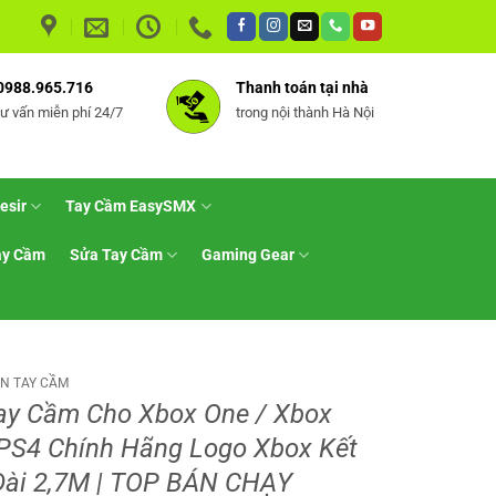
0988.965.716
Thanh toán tại nhà
tư vấn miễn phí 24/7
trong nội thành Hà Nội
esir
Tay Cầm EasySMX
ay Cầm
Sửa Tay Cầm
Gaming Gear
ỆN TAY CẦM
ay Cầm Cho Xbox One / Xbox
 PS4 Chính Hãng Logo Xbox Kết
Dài 2,7M | TOP BÁN CHẠY