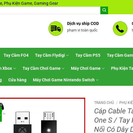
, Phụ Kiện Game, Gaming Gear
Dịch vụ ship COD
phạm vi toàn quốc
Tay Cầm FO4
Tay Cầm Flydigi
Tay Cầm PS5
Tay Cầm Gam
m Xbox
Tay Cầm Chơi Game
Máy Chơi Game
Phụ Kiện T
g
Cửa hàng
Máy Chơi Game Nintendo Switch
TRANG CHỦ
/
PHỤ KI
Cáp Cable T
%
One S / Tay
Nối Có Dây 