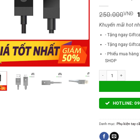
G
250.000
VNĐ
Khuyến mãi hot nh
l
- Tặng ngay Giftc
- Tặng ngay Giftc
- Phiếu mua hàng 
SHOP
Cáp Cable Tay Cầm Cho
HOTLINE: 09
Danh mục:
Phụ kiện tay 