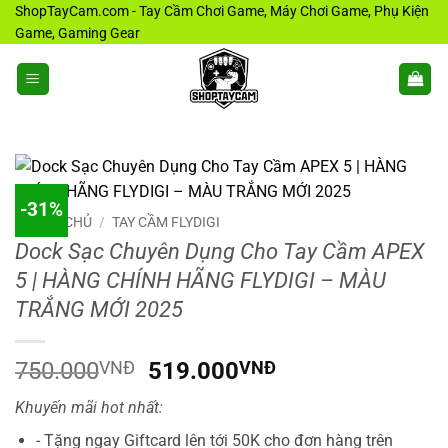
Bỏ
ShopTayCam.com - Tay Cầm Chơi Game, Máy Chơi Game, Phụ Kiện
Game, Gaming Gear
qua
nội
dung
-31%
TRANG CHỦ
/
TAY CẦM FLYDIGI
Dock Sạc Chuyên Dụng Cho Tay Cầm APEX
5 | HÀNG CHÍNH HÃNG FLYDIGI – MÀU
TRẮNG MỚI 2025
Giá
Giá
750.000
VNĐ
519.000
VNĐ
gốc
hiện
Khuyến mãi hot nhất:
là:
tại
750.000VNĐ.
là:
- Tặng ngay Giftcard lên tới 50K cho đơn hàng trên