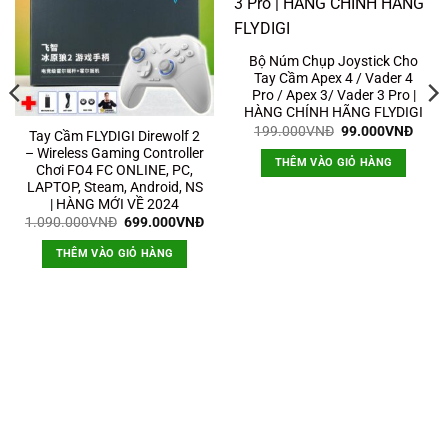
Bộ Núm Chụp Joystick Cho
Tay Cầm Apex 4 / Vader 4
Pro / Apex 3/ Vader 3 Pro |
HÀNG CHÍNH HÃNG FLYDIGI
Giá
Giá
199.000
VNĐ
99.000
VNĐ
Tay Cầm FLYDIGI Direwolf 2
gốc
hiện
– Wireless Gaming Controller
là:
tại
THÊM VÀO GIỎ HÀNG
199.000VNĐ.
là:
Chơi FO4 FC ONLINE, PC,
99.0
LAPTOP, Steam, Android, NS
| HÀNG MỚI VỀ 2024
Giá
Giá
1.090.000
VNĐ
699.000
VNĐ
gốc
hiện
là:
tại
THÊM VÀO GIỎ HÀNG
1.090.000VNĐ.
là:
699.000VNĐ.
0VNĐ.