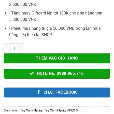
519.000VNĐ.
2.000.000 VNĐ
- Tặng ngay Giftcard lên tới 100K cho đơn hàng trên
5.000.000 VNĐ
- Phiếu mua hàng trị giá 50.000 VNĐ trong lần mua
hàng tiếp theo tại SHOP
Dock Sạc Chuyên Dụng Cho Tay Cầm APEX 5 | HÀNG CHÍNH HÃNG FL
THÊM VÀO GIỎ HÀNG
HOTLINE: 0988.965.716
CHAT FACEBOOK
Danh mục:
Tay Cầm Flydigi
,
Tay Cầm Flydigi APEX 5