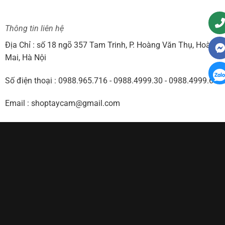
Thông tin liên hệ
Địa Chỉ : số 18 ngõ 357 Tam Trinh, P. Hoàng Văn Thụ, Hoàng
Mai, Hà Nội
Số điện thoại : 0988.965.716 - 0988.4999.30 - 0988.4999.60
Email : shoptaycam@gmail.com
Website : www.shoptaycam.com
Visa
PayPal
Stripe
MasterCard
Cash
On
Thiết kế và Duy Trì Bởi
ShopTayCam.Com