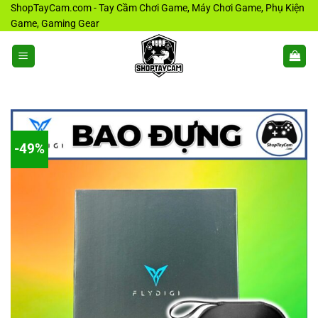
Bỏ
ShopTayCam.com - Tay Cầm Chơi Game, Máy Chơi Game, Phụ Kiện
Game, Gaming Gear
qua
nội
dung
-49%