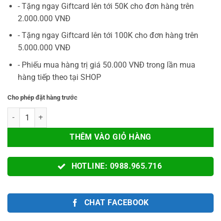
290.000VNĐ.
là:
- Tặng ngay Giftcard lên tới 50K cho đơn hàng trên
149.000VNĐ.
2.000.000 VNĐ
- Tặng ngay Giftcard lên tới 100K cho đơn hàng trên
5.000.000 VNĐ
- Phiếu mua hàng trị giá 50.000 VNĐ trong lần mua
hàng tiếp theo tại SHOP
Cho phép đặt hàng trước
Hộp Đựng Tay Cầm Chống Sốc Chính Hãng Flydigi Cho Tay Cầm Apex 4 
THÊM VÀO GIỎ HÀNG
HOTLINE: 0988.965.716
CHAT FACEBOOK