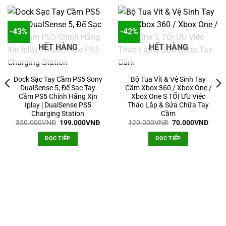
-43%
-42%
HẾT HÀNG
HẾT HÀNG
Dock Sạc Tay Cầm PS5 Sony
Bộ Tua Vít & Vệ Sinh Tay
DualSense 5, Đế Sạc Tay
Cầm Xbox 360 / Xbox One /
Cầm PS5 Chính Hãng Xịn
Xbox One S TỐI ƯU Việc
Iplay | DualSense PS5
Tháo Lắp & Sửa Chữa Tay
Charging Station
Cầm
Giá
Giá
Giá
Giá
350.000
VNĐ
199.000
VNĐ
120.000
VNĐ
70.000
VNĐ
gốc
hiện
gốc
hiện
là:
tại
là:
tại
ĐỌC TIẾP
ĐỌC TIẾP
350.000VNĐ.
là:
120.000VNĐ.
là:
199.000VNĐ.
70.0
n
9.000VNĐ.