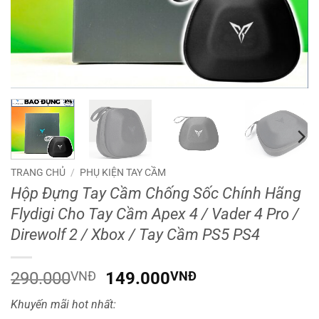
TRANG CHỦ
/
PHỤ KIỆN TAY CẦM
Hộp Đựng Tay Cầm Chống Sốc Chính Hãng
Flydigi Cho Tay Cầm Apex 4 / Vader 4 Pro /
Direwolf 2 / Xbox / Tay Cầm PS5 PS4
Giá
Giá
290.000
VNĐ
149.000
VNĐ
gốc
hiện
Khuyến mãi hot nhất:
là:
tại