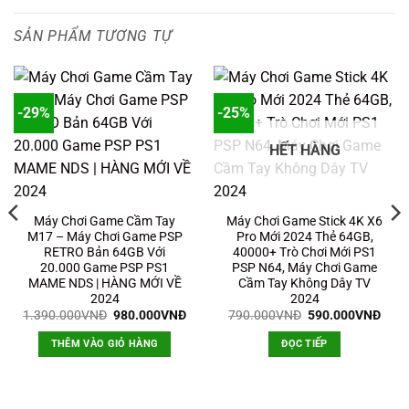
SẢN PHẨM TƯƠNG TỰ
-29%
-25%
HẾT HÀNG
Máy Chơi Game Cầm Tay
Máy Chơi Game Stick 4K X6
M17 – Máy Chơi Game PSP
Pro Mới 2024 Thẻ 64GB,
RETRO Bản 64GB Với
40000+ Trò Chơi Mới PS1
20.000 Game PSP PS1
PSP N64, Máy Chơi Game
MAME NDS | HÀNG MỚI VỀ
Cầm Tay Không Dây TV
2024
2024
Giá
Giá
Giá
Giá
1.390.000
VNĐ
980.000
VNĐ
790.000
VNĐ
590.000
VNĐ
gốc
hiện
gốc
hiện
là:
tại
là:
tại
THÊM VÀO GIỎ HÀNG
ĐỌC TIẾP
1.390.000VNĐ.
là:
790.000VNĐ.
là:
980.000VNĐ.
590.
0VNĐ.