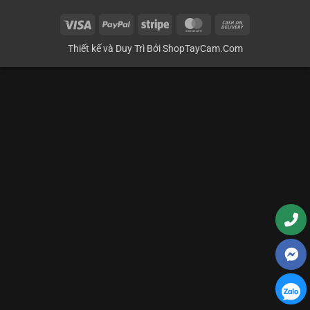
Visa
PayPal
Stripe
MasterCard
Cash
On
Thiết kế và Duy Trì Bởi
ShopTayCam.Com
Delivery