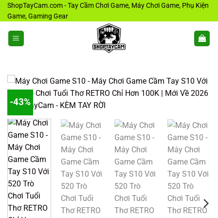
Bỏ
ShopTayCam.com - Tay Cầm Chơi Game, Máy Chơi Game, Phụ Kiện
Game, Gaming Gear
qua
nội
dung
-43%