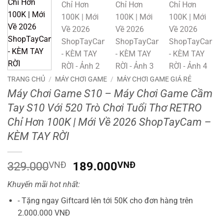
TRANG CHỦ
/
MÁY CHƠI GAME
/
MÁY CHƠI GAME GIÁ RẺ
Máy Chơi Game S10 – Máy Chơi Game Cầm
Tay S10 Với 520 Trò Chơi Tuổi Thơ RETRO
Chỉ Hơn 100K | Mới Về 2026 ShopTayCam –
KÈM TAY RỜI
Giá
Giá
329.000
VNĐ
189.000
VNĐ
gốc
hiện
Khuyến mãi hot nhất:
là:
tại
329.000VNĐ.
là:
- Tặng ngay Giftcard lên tới 50K cho đơn hàng trên
189.000VNĐ.
2.000.000 VNĐ