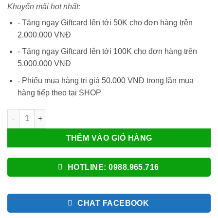
Khuyến mãi hot nhất:
là:
tại
290.000VNĐ.
là:
- Tặng ngay Giftcard lên tới 50K cho đơn hàng trên
169.000VNĐ.
2.000.000 VNĐ
- Tặng ngay Giftcard lên tới 100K cho đơn hàng trên
5.000.000 VNĐ
- Phiếu mua hàng trị giá 50.000 VNĐ trong lần mua
hàng tiếp theo tại SHOP
Máy Chơi Game S10 - Máy Chơi Game Cầm Tay S10 Với 520 Trò
THÊM VÀO GIỎ HÀNG
HOTLINE: 0988.965.716
CHAT FACEBOOK