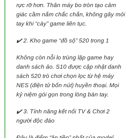
rực rỡ hơn. Thân máy bo tròn tạo cảm
giác cầm nắm chắc chắn, không gây mỏi
tay khi “cày” game liên tục.
✔️ 2. Kho game “đồ sộ” 520 trong 1
Không còn nỗi lo trùng lặp game hay
danh sách ảo. S10 được cập nhật danh
sách 520 trò chơi chọn lọc từ hệ máy
NES (điện tử bốn nút) huyền thoại. Mọi
kỷ niệm gói gọn trong lòng bàn tay.
✔️ 3. Tính năng kết nối TV & Chơi 2
người độc đáo
Đây là điểm “ăn tiền” nhất của model