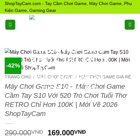
Bỏ
ShopTayCam.com - Tay Cầm Chơi Game, Máy Chơi Game, Phụ
Kiện Game, Gaming Gear
qua
nội
dung
-42%
TRANG CHỦ
/
MÁY CHƠI GAME
/
MÁY CHƠI GAME GIÁ RẺ
Máy Chơi Game S10 – Máy Chơi Game
Cầm Tay S10 Với 520 Trò Chơi Tuổi Thơ
RETRO Chỉ Hơn 100K | Mới Về 2026
ShopTayCam
Giá
Giá
290.000
169.000
VNĐ
VNĐ
gốc
hiện