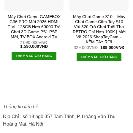
Máy Chơi Game GAMEBOX
Máy Chơi Game S10 – Máy
G36 PRO Mới 2026 HDMI
Chơi Game Cầm Tay S10
TIVI, 128GB Hơn 60000 Trò
Với 520 Trò Chơi Tuổi Thơ
Chơi 3D Game PS1 PSP
RETRO Chỉ Hơn 100K | Mới
Mới, TV BOX Android TV
Về 2026 ShopTayCam –
KÈM TAY RỜI
2.090.000
VNĐ
Giá
Giá
1.590.000
VNĐ
Giá
Giá
329.000
VNĐ
189.000
VNĐ
gốc
hiện
gốc
hiện
là:
tại
là:
tại
THÊM VÀO GIỎ HÀNG
THÊM VÀO GIỎ HÀNG
2.090.000VNĐ.
là:
329.000VNĐ.
là:
1.590.000VNĐ.
189
Thông tin liên hệ
Địa Chỉ : số 18 ngõ 357 Tam Trinh, P. Hoàng Văn Thụ,
Hoàng Mai, Hà Nội