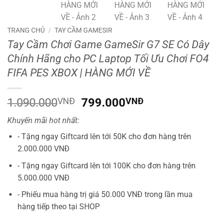
TRANG CHỦ
/
TAY CẦM GAMESIR
Tay Cầm Chơi Game GameSir G7 SE Có Dây
Chính Hãng cho PC Laptop Tối Ưu Chơi FO4
FIFA PES XBOX | HÀNG MỚI VỀ
Giá
Giá
1.090.000
VNĐ
799.000
VNĐ
gốc
hiện
Khuyến mãi hot nhất:
là:
tại
1.090.000VNĐ.
là:
- Tặng ngay Giftcard lên tới 50K cho đơn hàng trên
799.000VNĐ.
2.000.000 VNĐ
- Tặng ngay Giftcard lên tới 100K cho đơn hàng trên
5.000.000 VNĐ
- Phiếu mua hàng trị giá 50.000 VNĐ trong lần mua
hàng tiếp theo tại SHOP