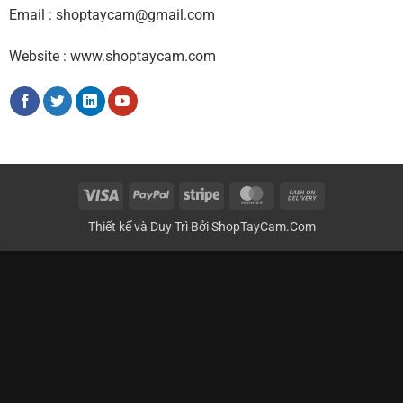
Email : shoptaycam@gmail.com
Website : www.shoptaycam.com
Visa
PayPal
Stripe
MasterCard
Cash
On
Thiết kế và Duy Trì Bởi
ShopTayCam.Com
Delivery