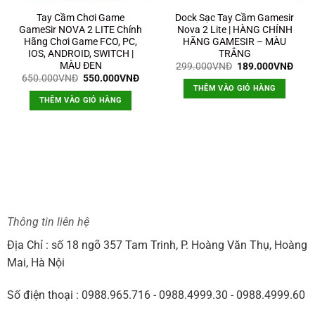
Tay Cầm Chơi Game
Dock Sạc Tay Cầm Gamesir
GameSir NOVA 2 LITE Chính
Nova 2 Lite | HÀNG CHÍNH
Hãng Chơi Game FCO, PC,
HÃNG GAMESIR – MÀU
IOS, ANDROID, SWITCH |
TRẮNG
MÀU ĐEN
Giá
Giá
299.000
VNĐ
189.000
VNĐ
gốc
hiện
Giá
Giá
650.000
VNĐ
550.000
VNĐ
là:
tại
gốc
hiện
THÊM VÀO GIỎ HÀNG
299.000VNĐ.
là:
là:
tại
n
THÊM VÀO GIỎ HÀNG
189.
650.000VNĐ.
là:
550.000VNĐ.
9.000VNĐ.
Thông tin liên hệ
Địa Chỉ : số 18 ngõ 357 Tam Trinh, P. Hoàng Văn Thụ, Hoàng
Mai, Hà Nội
Số điện thoại : 0988.965.716 - 0988.4999.30 - 0988.4999.60