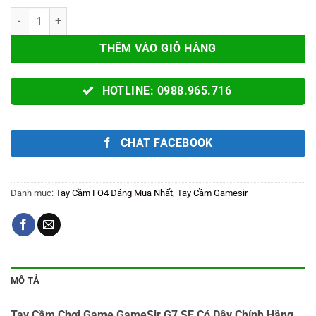
Tay Cầm Chơi Game GameSir G7 SE Có Dây Chính Hãng cho PC Lapto
THÊM VÀO GIỎ HÀNG
HOTLINE: 0988.965.716
CHAT FACEBOOK
Danh mục:
Tay Cầm FO4 Đáng Mua Nhất
,
Tay Cầm Gamesir
MÔ TẢ
Tay Cầm Chơi Game GameSir G7 SE Có Dây Chính Hãng