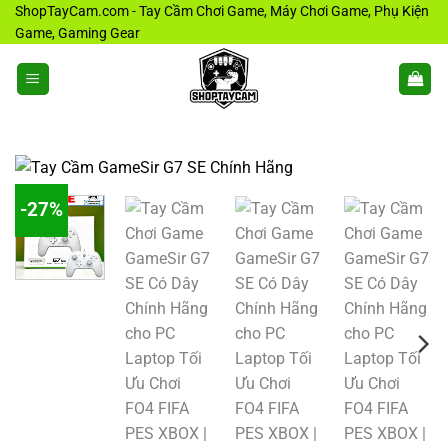
Bỏ
ShopTayCam.com - Tay Cầm Chơi Game, Máy Chơi Game, Phụ Kiện
Game, Gaming Gear
qua
nội
dung
-27%