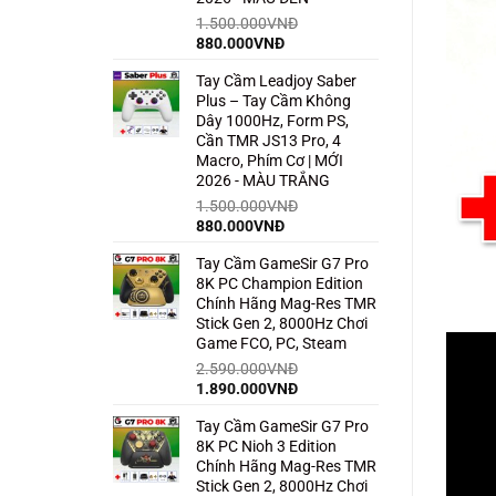
1.500.000
VNĐ
Giá
Giá
880.000
VNĐ
gốc
hiện
Tay Cầm Leadjoy Saber
là:
tại
Plus – Tay Cầm Không
1.500.000VNĐ.
là:
Dây 1000Hz, Form PS,
880.000VNĐ.
Cần TMR JS13 Pro, 4
Macro, Phím Cơ | MỚI
2026 - MÀU TRẮNG
1.500.000
VNĐ
Giá
Giá
880.000
VNĐ
gốc
hiện
Tay Cầm GameSir G7 Pro
là:
tại
8K PC Champion Edition
1.500.000VNĐ.
là:
Chính Hãng Mag-Res TMR
880.000VNĐ.
Stick Gen 2, 8000Hz Chơi
Game FCO, PC, Steam
2.590.000
VNĐ
Giá
Giá
1.890.000
VNĐ
gốc
hiện
Tay Cầm GameSir G7 Pro
là:
tại
8K PC Nioh 3 Edition
2.590.000VNĐ.
là:
Chính Hãng Mag-Res TMR
1.890.000VNĐ.
Stick Gen 2, 8000Hz Chơi