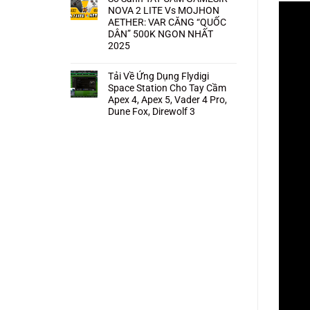
NOVA 2 LITE Vs MOJHON
AETHER: VAR CĂNG “QUỐC
DÂN” 500K NGON NHẤT
2025
Không
có
bình
Tải Về Ứng Dụng Flydigi
luận
Space Station Cho Tay Cầm
ở
So
Apex 4, Apex 5, Vader 4 Pro,
Sánh
Dune Fox, Direwolf 3
TAY
CẦM
Không
GAMESIR
có
NOVA
bình
2
luận
LITE
ở
Vs
Tải
MOJHON
Về
AETHER:
Ứng
VAR
Dụng
CĂNG
Flydigi
“QUỐC
Space
DÂN”
Station
500K
Cho
NGON
Tay
NHẤT
Cầm
2025
Apex
4,
Apex
5,
Vader
4
Pro,
Dune
Fox,
Direwolf