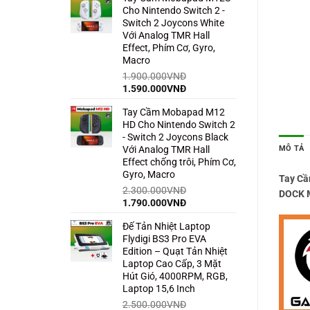
Cho Nintendo Switch 2 -
1.500.000VNĐ.
là:
Switch 2 Joycons White
850.000VNĐ.
Với Analog TMR Hall
Effect, Phím Cơ, Gyro,
Macro
1.900.000
VNĐ
Giá
Giá
1.590.000
VNĐ
gốc
hiện
Tay Cầm Mobapad M12
là:
tại
HD Cho Nintendo Switch 2
1.900.000VNĐ.
là:
- Switch 2 Joycons Black
1.590.000VNĐ.
MÔ TẢ
Với Analog TMR Hall
Effect chống trôi, Phím Cơ,
Gyro, Macro
Tay Cầ
2.300.000
VNĐ
DOCK M
Giá
Giá
1.790.000
VNĐ
gốc
hiện
Đế Tản Nhiệt Laptop
là:
tại
Flydigi BS3 Pro EVA
2.300.000VNĐ.
là:
Edition – Quạt Tản Nhiệt
1.790.000VNĐ.
Laptop Cao Cấp, 3 Mặt
Hút Gió, 4000RPM, RGB,
Laptop 15,6 Inch
2.500.000
VNĐ