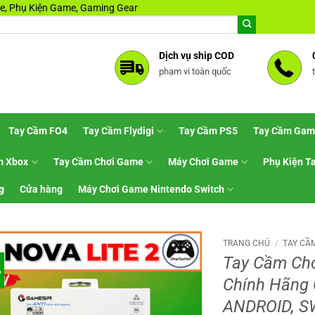
, Phụ Kiện Game, Gaming Gear
Dịch vụ ship COD
phạm vi toàn quốc
Tay Cầm FO4
Tay Cầm Flydigi
Tay Cầm PS5
Tay Cầm Gam
m Xbox
Tay Cầm Chơi Game
Máy Chơi Game
Phụ Kiện T
g
Cửa hàng
Máy Chơi Game Nintendo Switch
TRANG CHỦ
/
TAY CẦ
Tay Cầm Ch
%
Chính Hãng 
ANDROID, S