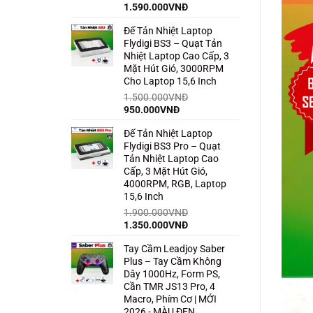
Giá
Giá
1.590.000
VNĐ
gốc
hiện
Đế Tản Nhiệt Laptop
là:
tại
Flydigi BS3 – Quạt Tản
2.500.000VNĐ.
là:
Nhiệt Laptop Cao Cấp, 3
1.590.000VNĐ.
Mặt Hút Gió, 3000RPM
Cho Laptop 15,6 Inch
1.500.000
VNĐ
Giá
Giá
950.000
VNĐ
gốc
hiện
Đế Tản Nhiệt Laptop
là:
tại
Flydigi BS3 Pro – Quạt
1.500.000VNĐ.
là:
Tản Nhiệt Laptop Cao
950.000VNĐ.
Cấp, 3 Mặt Hút Gió,
4000RPM, RGB, Laptop
15,6 Inch
1.900.000
VNĐ
Giá
Giá
1.350.000
VNĐ
gốc
hiện
Tay Cầm Leadjoy Saber
là:
tại
Plus – Tay Cầm Không
1.900.000VNĐ.
là:
Dây 1000Hz, Form PS,
1.350.000VNĐ.
Cần TMR JS13 Pro, 4
Macro, Phím Cơ | MỚI
2026 - MÀU ĐEN