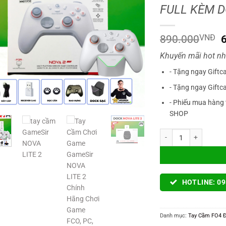
FULL KÈM 
G
890.000
VNĐ
Khuyến mãi hot nh
l
- Tặng ngay Giftc
- Tặng ngay Giftc
- Phiếu mua hàng 
SHOP
Tay Cầm Chơi Game G
HOTLINE: 09
Danh mục:
Tay Cầm FO4 