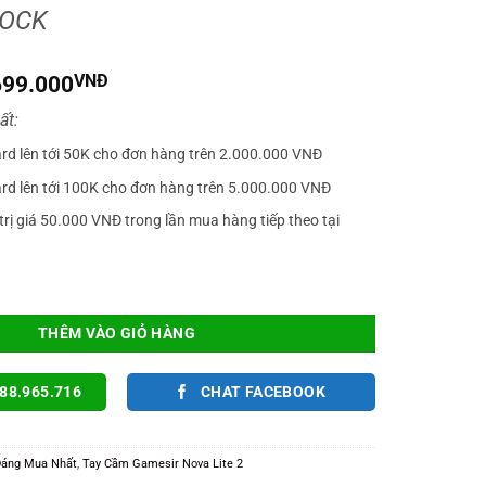
DOCK
iá
Giá
699.000
VNĐ
gốc
hiện
ất:
à:
tại
890.000VNĐ.
là:
ard lên tới 50K cho đơn hàng trên 2.000.000 VNĐ
699.000VNĐ.
ard lên tới 100K cho đơn hàng trên 5.000.000 VNĐ
trị giá 50.000 VNĐ trong lần mua hàng tiếp theo tại
ameSir NOVA LITE 2 Chính Hãng Chơi Game FCO, PC, IOS, ANDROID, SWITC
THÊM VÀO GIỎ HÀNG
88.965.716
CHAT FACEBOOK
Đáng Mua Nhất
,
Tay Cầm Gamesir Nova Lite 2