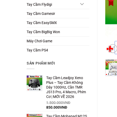
Tay Cầm Flydigi
Tay Cầm Gamesir
Tay Cầm EasySMX
Tay Cầm BigBig Won
Máy Chơi Game
Tay Cầm PS4
SẢN PHẨM MỚI
Tay Cầm Leadjoy Xeno
Plus – Tay Cầm Không
Dây 1000Hz, Cần TMR
JS13 Pro, 4 Macro, Phím
Cơ | MỚI VỀ 2026
1.500.000
VNĐ
Giá
Giá
850.000
VNĐ
gốc
hiện
Tay Cầm Mobapad M12S
là:
tại