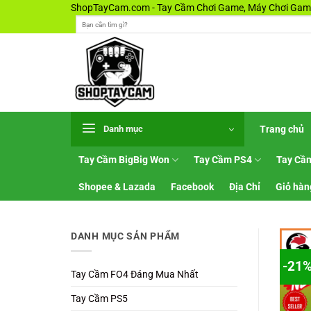
Bỏ
ShopTayCam.com - Tay Cầm Chơi Game, Máy Chơi Game
Tìm
qua
kiếm:
nội
dung
Trang chủ
Danh mục
Tay Cầm BigBig Won
Tay Cầm PS4
Tay Cầ
Shopee & Lazada
Facebook
Địa Chỉ
Giỏ hàn
DANH MỤC SẢN PHẨM
-21
Tay Cầm FO4 Đáng Mua Nhất
Tay Cầm PS5