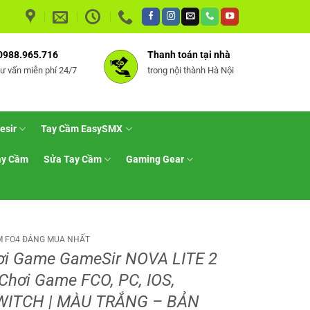
0988.965.716
Thanh toán tại nhà
tư vấn miễn phí 24/7
trong nội thành Hà Nội
esir
Tay Cầm EasySMX
ay Cầm
Sửa Tay Cầm
Gaming Gear
M FO4 ĐÁNG MUA NHẤT
ơi Game GameSir NOVA LITE 2
Chơi Game FCO, PC, IOS,
WITCH | MÀU TRẮNG – BẢN