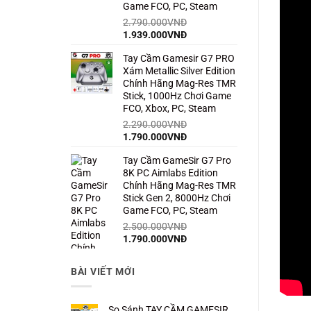
Game FCO, PC, Steam
2.790.000
VNĐ
Giá
Giá
1.939.000
VNĐ
gốc
hiện
Tay Cầm Gamesir G7 PRO
là:
tại
Xám Metallic Silver Edition
2.790.000VNĐ.
là:
Chính Hãng Mag-Res TMR
1.939.000VNĐ.
Stick, 1000Hz Chơi Game
FCO, Xbox, PC, Steam
2.290.000
VNĐ
Giá
Giá
1.790.000
VNĐ
gốc
hiện
Tay Cầm GameSir G7 Pro
là:
tại
8K PC Aimlabs Edition
2.290.000VNĐ.
là:
Chính Hãng Mag-Res TMR
1.790.000VNĐ.
Stick Gen 2, 8000Hz Chơi
Game FCO, PC, Steam
2.500.000
VNĐ
Giá
Giá
1.790.000
VNĐ
gốc
hiện
là:
tại
BÀI VIẾT MỚI
2.500.000VNĐ.
là:
1.790.000VNĐ.
So Sánh TAY CẦM GAMESIR