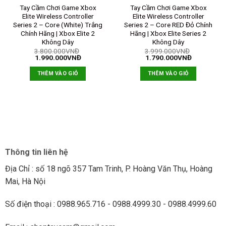
Tay Cầm Chơi Game Xbox
Tay Cầm Chơi Game Xbox
Elite Wireless Controller
Elite Wireless Controller
Series 2 – Core (White) Trắng
Series 2 – Core RED Đỏ Chính
Chính Hãng | Xbox Elite 2
Hãng | Xbox Elite Series 2
Không Dây
Không Dây
3.800.000
VNĐ
3.999.000
VNĐ
1.990.000
VNĐ
1.790.000
VNĐ
THÊM VÀO GIỎ
THÊM VÀO GIỎ
Thông tin liên hệ
Địa Chỉ : số 18 ngõ 357 Tam Trinh, P. Hoàng Văn Thụ, Hoàng
Mai, Hà Nội
Số điện thoại : 0988.965.716 - 0988.4999.30 - 0988.4999.60