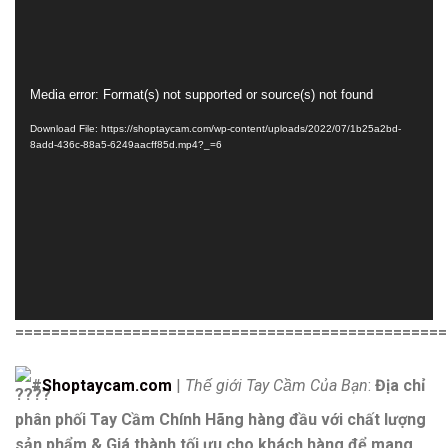
Trình
Media error: Format(s) not supported or source(s) not found
chơi
Download File: https://shoptaycam.com/wp-content/uploads/2022/07/1b25a2bd-
Video
8add-436c-88a5-6249aacff85d.mp4?_=6
================================================
#
Shoptaycam.com
|
Thế giới Tay Cầm Của Bạn
:
Địa chỉ
phân phối Tay Cầm Chính Hãng hàng đầu với chất lượng
sản phẩm & Giá thành tối ưu cho khách hàng để mang