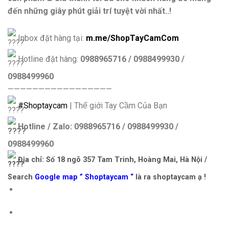
đến những giây phút giải trí tuyệt vời nhất..!
Inbox đặt hàng tại:
m.me/ShopTayCamCom
Hotline đặt hàng:
0988965716 / 0988499930 /
0988499960
—————————————————
#Shoptaycam
| Thế giới Tay Cầm Của Bạn
Hotline / Zalo: 0988965716 / 0988499930 /
0988499960
Địa chỉ: Số 18 ngõ 357 Tam Trinh, Hoàng Mai, Hà Nội /
Search
Google map ” Shoptaycam “
là ra shoptaycam ạ !