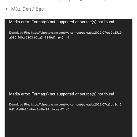
Màu: Đen / Bạc
Trình
Media error: Format(s) not supported or source(s) not found
chơi
Download File: https://shoptaycam.com/wp-content/uploads/2022/07/ee6d2519-
Video
a085-400a-9303-b6ca347849df.mp4?_=4
Trình
Media error: Format(s) not supported or source(s) not found
chơi
Download File: https://shoptaycam.com/wp-content/uploads/2022/07/a2bd8c49-
Video
0dfd-4a89-95a9-ea8e8b491b1e.mp4?_=5