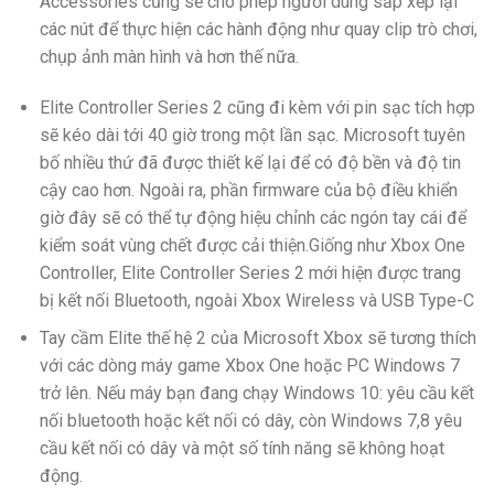
Accessories cũng sẽ cho phép người dùng sắp xếp lại
các nút để thực hiện các hành động như quay clip trò chơi,
chụp ảnh màn hình và hơn thế nữa.
Elite Controller Series 2 cũng đi kèm với pin sạc tích hợp
sẽ kéo dài tới 40 giờ trong một lần sạc. Microsoft tuyên
bố nhiều thứ đã được thiết kế lại để có độ bền và độ tin
cậy cao hơn. Ngoài ra, phần firmware của bộ điều khiển
giờ đây sẽ có thể tự động hiệu chỉnh các ngón tay cái để
kiểm soát vùng chết được cải thiện.Giống như Xbox One
Controller, Elite Controller Series 2 mới hiện được trang
bị kết nối Bluetooth, ngoài Xbox Wireless và USB Type-C
Tay cầm Elite thế hệ 2 của Microsoft Xbox sẽ tương thích
với các dòng máy game Xbox One hoặc PC Windows 7
trở lên. Nếu máy bạn đang chạy Windows 10: yêu cầu kết
nối bluetooth hoặc kết nối có dây, còn Windows 7,8 yêu
cầu kết nối có dây và một số tính năng sẽ không hoạt
động.