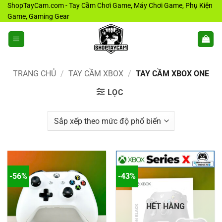
Bỏ
ShopTayCam.com - Tay Cầm Chơi Game, Máy Chơi Game, Phụ Kiện
Game, Gaming Gear
qua
nội
dung
TRANG CHỦ
/
TAY CẦM XBOX
/
TAY CẦM XBOX ONE
LỌC
-56%
-43%
HẾT HÀNG