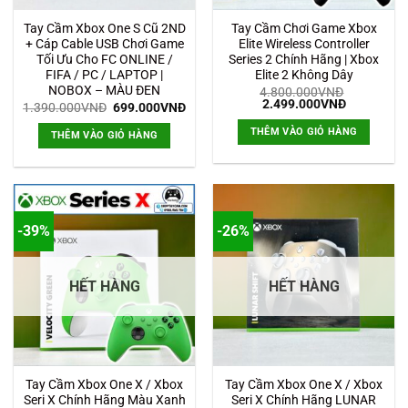
Tay Cầm Xbox One S Cũ 2ND
Tay Cầm Chơi Game Xbox
+ Cáp Cable USB Chơi Game
Elite Wireless Controller
Tối Ưu Cho FC ONLINE /
Series 2 Chính Hãng | Xbox
FIFA / PC / LAPTOP |
Elite 2 Không Dây
NOBOX – MÀU ĐEN
4.800.000
VNĐ
Giá
Giá
2.499.000
VNĐ
Giá
Giá
1.390.000
VNĐ
699.000
VNĐ
gốc
hiện
gốc
hiện
là:
tại
là:
tại
THÊM VÀO GIỎ HÀNG
THÊM VÀO GIỎ HÀNG
4.800.000VNĐ.
là:
1.390.000VNĐ.
là:
2.499.000
699.000VNĐ.
-39%
-26%
HẾT HÀNG
HẾT HÀNG
Tay Cầm Xbox One X / Xbox
Tay Cầm Xbox One X / Xbox
Seri X Chính Hãng Màu Xanh
Seri X Chính Hãng LUNAR