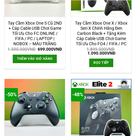
Tay Cầm Xbox One S Cũ 2ND
Tay Cầm Xbox One X / Xbox
+ Cáp Cable USB Chơi Game
Seri X Chính Hãng Đen
Tối Ưu Cho FC ONLINE /
Carbon Black + Tặng Kèm
FIFA / PC / LAPTOP |
Cáp Cable USB Chơi Game
NOBOX – MÀU TRẮNG
Tối Ưu Cho FO4 / FIFA / PC
Giá
Giá
1.590.000
VNĐ
699.000
VNĐ
1.899.000
VNĐ
gốc
hiện
Giá
Giá
1.090.000
VNĐ
là:
tại
gốc
hiện
THÊM VÀO GIỎ HÀNG
1.590.000VNĐ.
là:
là:
tại
ĐỌC TIẾP
699.000VNĐ.
1.899.000VNĐ.
là:
1.090.000
-50%
-48%