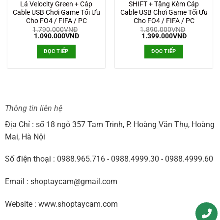
Lá Velocity Green + Cáp
SHIFT + Tặng Kèm Cáp
Cable USB Chơi Game Tối Ưu
Cable USB Chơi Game Tối Ưu
Cho FO4 / FIFA / PC
Cho FO4 / FIFA / PC
1.790.000
VNĐ
1.890.000
VNĐ
Giá
Giá
Giá
Giá
1.090.000
VNĐ
1.399.000
VNĐ
gốc
hiện
gốc
hiện
là:
tại
là:
tại
ĐỌC TIẾP
ĐỌC TIẾP
1.790.000VNĐ.
là:
1.890.000VNĐ.
là:
1.090.000VNĐ.
1.399.000
Thông tin liên hệ
Địa Chỉ : số 18 ngõ 357 Tam Trinh, P. Hoàng Văn Thụ, Hoàng
Mai, Hà Nội
Số điện thoại : 0988.965.716 - 0988.4999.30 - 0988.4999.60
Email : shoptaycam@gmail.com
Website : www.shoptaycam.com