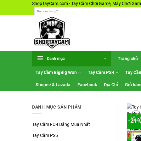
Bỏ
ShopTayCam.com - Tay Cầm Chơi Game, Máy Chơi Game
Tìm
qua
kiếm:
nội
dung
Trang chủ
Danh mục
Tay Cầm BigBig Won
Tay Cầm PS4
Tay Cầ
Shopee & Lazada
Facebook
Địa Chỉ
Giỏ hàn
DANH MỤC SẢN PHẨM
-21
Tay Cầm FO4 Đáng Mua Nhất
Tay Cầm PS5