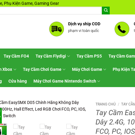
, Phụ Kiện Game, Gaming Gear
Dịch vụ ship COD
phạm vi toàn quốc
Tay Cầm FO4
Tay Cầm Flydigi
Tay Cầm PS5
Tay Cầm Gam
m Xbox
Tay Cầm Chơi Game
Máy Chơi Game
Phụ Kiện T
g
Cửa hàng
Máy Chơi Game Nintendo Switch
TRANG CHỦ
/
TAY CẦ
Tay Cầm Ea
%
Dây 2.4G, 10
FCO, PC, IOS