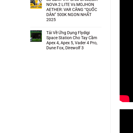
NOVA 2 LITE Vs MOJHON
AETHER: VAR CĂNG “QUỐC
DÂN” 500K NGON NHẤT
2025
Không
có
bình
Tải Về Ứng Dụng Flydigi
luận
Space Station Cho Tay Cầm
ở
So
Apex 4, Apex 5, Vader 4 Pro,
Sánh
Dune Fox, Direwolf 3
TAY
CẦM
Không
GAMESIR
có
NOVA
bình
2
luận
LITE
ở
Vs
Tải
MOJHON
Về
AETHER:
Ứng
VAR
Dụng
CĂNG
Flydigi
“QUỐC
Space
DÂN”
Station
500K
Cho
NGON
Tay
NHẤT
Cầm
2025
Apex
4,
Apex
5,
Vader
4
Pro,
Dune
Fox,
Direwolf