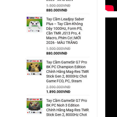
1.500.000
VNĐ
Giá
Giá
880.000
VNĐ
gốc
hiện
Tay Cầm Leadjoy Saber
là:
tại
Plus – Tay Cầm Không
1.500.000VNĐ.
là:
Dây 1000Hz, Form PS,
880.000VNĐ.
Cần TMR JS13 Pro, 4
Macro, Phím Cơ | MỚI
2026 - MÀU TRẮNG
1.500.000
VNĐ
Giá
Giá
880.000
VNĐ
gốc
hiện
Tay Cầm GameSir G7 Pro
là:
tại
8K PC Champion Edition
1.500.000VNĐ.
là:
Chính Hãng Mag-Res TMR
880.000VNĐ.
Stick Gen 2, 8000Hz Chơi
Game FCO, PC, Steam
2.590.000
VNĐ
Giá
Giá
1.890.000
VNĐ
gốc
hiện
Tay Cầm GameSir G7 Pro
là:
tại
8K PC Nioh 3 Edition
2.590.000VNĐ.
là:
Chính Hãng Mag-Res TMR
1.890.000VNĐ.
Stick Gen 2, 8000Hz Chơi