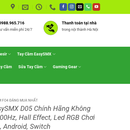
0988.965.716
Thanh toán tại nhà
tư vấn miễn phí 24/7
trong nội thành Hà Nội
esir
Tay Cầm EasySMX
ay Cầm
Sửa Tay Cầm
Gaming Gear
M FO4 ĐÁNG MUA NHẤT
sySMX D05 Chính Hãng Không
00Hz, Hall Effect, Led RGB Chơi
, Android, Switch