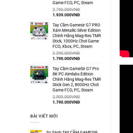
Game FCO, PC, Steam
2.790.000
VNĐ
Giá
Giá
1.939.000
VNĐ
gốc
hiện
Tay Cầm Gamesir G7 PRO
là:
tại
Xám Metallic Silver Edition
2.790.000VNĐ.
là:
Chính Hãng Mag-Res TMR
1.939.000VNĐ.
Stick, 1000Hz Chơi Game
FCO, Xbox, PC, Steam
2.290.000
VNĐ
Giá
Giá
1.790.000
VNĐ
gốc
hiện
Tay Cầm GameSir G7 Pro
là:
tại
8K PC Aimlabs Edition
2.290.000VNĐ.
là:
Chính Hãng Mag-Res TMR
1.790.000VNĐ.
Stick Gen 2, 8000Hz Chơi
Game FCO, PC, Steam
2.500.000
VNĐ
Giá
Giá
1.790.000
VNĐ
gốc
hiện
là:
tại
BÀI VIẾT MỚI
2.500.000VNĐ.
là:
1.790.000VNĐ.
So Sánh TAY CẦM GAMESIR