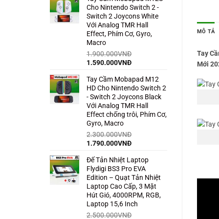
Cho Nintendo Switch 2 -
1.500.000VNĐ.
là:
Switch 2 Joycons White
850.000VNĐ.
Với Analog TMR Hall
MÔ TẢ
Effect, Phím Cơ, Gyro,
Macro
Tay Cầ
1.900.000
VNĐ
Giá
Giá
1.590.000
VNĐ
Mới 20
gốc
hiện
Tay Cầm Mobapad M12
là:
tại
HD Cho Nintendo Switch 2
1.900.000VNĐ.
là:
- Switch 2 Joycons Black
1.590.000VNĐ.
Với Analog TMR Hall
Effect chống trôi, Phím Cơ,
Gyro, Macro
2.300.000
VNĐ
Giá
Giá
1.790.000
VNĐ
gốc
hiện
Đế Tản Nhiệt Laptop
là:
tại
Flydigi BS3 Pro EVA
2.300.000VNĐ.
là:
Edition – Quạt Tản Nhiệt
1.790.000VNĐ.
Laptop Cao Cấp, 3 Mặt
Hút Gió, 4000RPM, RGB,
Laptop 15,6 Inch
2.500.000
VNĐ