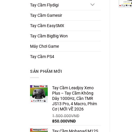
Tay Cầm Flydigi
Tay Cầm Gamesir
Tay Cầm EasySMX
Tay Cầm BigBig Won
Máy Chơi Game
Tay Cầm PS4
SẢN PHẨM MỚI
Tay Cầm Leadjoy Xeno
Plus – Tay Cầm Không
Dây 1000Hz, Cần TMR
JS13 Pro, 4 Macro, Phím
Cơ | MỚI VỀ 2026
1.500.000
VNĐ
Giá
Giá
850.000
VNĐ
gốc
hiện
Tay Cầm Mobapad M12S
là:
tại