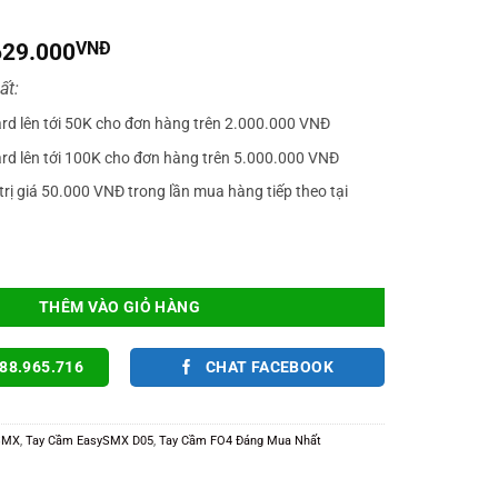
iá
Giá
629.000
VNĐ
gốc
hiện
ất:
à:
tại
799.000VNĐ.
là:
ard lên tới 50K cho đơn hàng trên 2.000.000 VNĐ
629.000VNĐ.
ard lên tới 100K cho đơn hàng trên 5.000.000 VNĐ
trị giá 50.000 VNĐ trong lần mua hàng tiếp theo tại
hính Hãng Không Dây 2.4G, 1000Hz, Hall Effect, Led RGB Chơi FCO, PC, IOS, 
THÊM VÀO GIỎ HÀNG
88.965.716
CHAT FACEBOOK
SMX
,
Tay Cầm EasySMX D05
,
Tay Cầm FO4 Đáng Mua Nhất