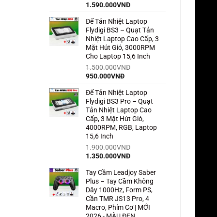
Giá
Giá
1.590.000
VNĐ
gốc
hiện
Đế Tản Nhiệt Laptop
là:
tại
Flydigi BS3 – Quạt Tản
2.500.000VNĐ.
là:
Nhiệt Laptop Cao Cấp, 3
1.590.000VNĐ.
Mặt Hút Gió, 3000RPM
Cho Laptop 15,6 Inch
1.500.000
VNĐ
Giá
Giá
950.000
VNĐ
gốc
hiện
Đế Tản Nhiệt Laptop
là:
tại
Flydigi BS3 Pro – Quạt
1.500.000VNĐ.
là:
Tản Nhiệt Laptop Cao
950.000VNĐ.
Cấp, 3 Mặt Hút Gió,
4000RPM, RGB, Laptop
15,6 Inch
1.900.000
VNĐ
Giá
Giá
1.350.000
VNĐ
gốc
hiện
Tay Cầm Leadjoy Saber
là:
tại
Plus – Tay Cầm Không
1.900.000VNĐ.
là:
Dây 1000Hz, Form PS,
1.350.000VNĐ.
Cần TMR JS13 Pro, 4
Macro, Phím Cơ | MỚI
2026 - MÀU ĐEN