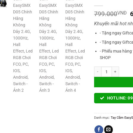
G
799.000
VNĐ
Khuyến mãi hot nh
l
- Tặng ngay Giftc
- Tặng ngay Giftc
- Phiếu mua hàng 
SHOP
Tay Cầm EasySMX D05 C
HOTLINE: 09
Danh mục:
Tay Cầm Easy