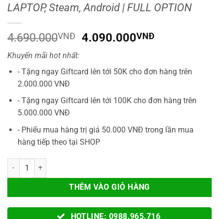
LAPTOP, Steam, Android | FULL OPTION
Giá
Giá
4.690.000
VNĐ
4.090.000
VNĐ
gốc
hiện
Khuyến mãi hot nhất:
là:
tại
4.690.000VNĐ.
là:
- Tặng ngay Giftcard lên tới 50K cho đơn hàng trên
4.090.000V
2.000.000 VNĐ
- Tặng ngay Giftcard lên tới 100K cho đơn hàng trên
5.000.000 VNĐ
- Phiếu mua hàng trị giá 50.000 VNĐ trong lần mua
hàng tiếp theo tại SHOP
Tay Cầm Flydigi APEX 5 DRAGON BALL Z SUPER SAIYAN – Tay Cầm Bl
THÊM VÀO GIỎ HÀNG
HOTLINE: 0988.965.716