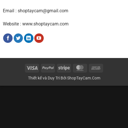
Email : shoptaycam@gmail.com
Website : www.shoptaycam.com
Visa
PayPal
Stripe
MasterCard
Cash
On
Thiết kế và Duy Trì Bởi
ShopTayCam.Com
Delivery