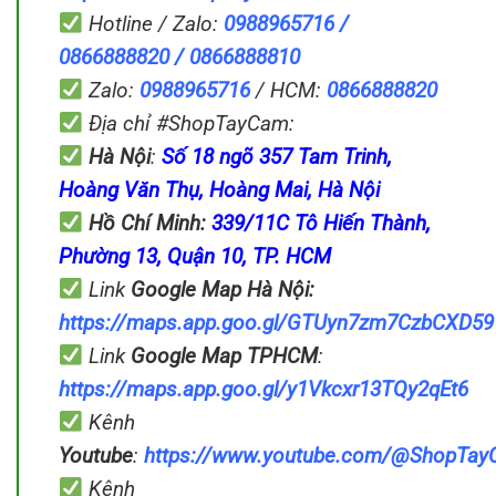
Hotline / Zalo:
0988965716 /
0866888820 / 0866888810
Zalo:
0988965716
/ HCM:
0866888820
Địa chỉ #ShopTayCam:
Hà Nội
:
Số 18 ngõ 357 Tam Trinh,
Hoàng Văn Thụ, Hoàng Mai, Hà Nội
Hồ Chí Minh:
339/11C Tô Hiến Thành,
Phường 13, Quận 10, TP. HCM
Link
Google Map
Hà Nội:
https://maps.app.goo.gl/GTUyn7zm7CzbCXD59
Link
Google Map
TPHCM
:
https://maps.app.goo.gl/y1Vkcxr13TQy2qEt6
Kênh
Youtube
:
https://www.youtube.com/@ShopTa
Kênh