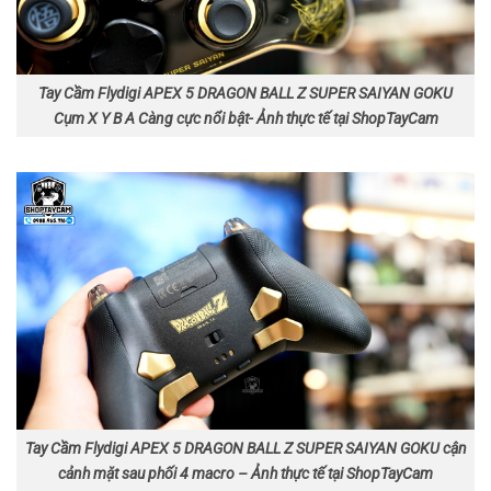
Tay Cầm Flydigi APEX 5 DRAGON BALL Z SUPER SAIYAN GOKU
Cụm X Y B A Càng cực nổi bật- Ảnh thực tế tại ShopTayCam
Tay Cầm Flydigi APEX 5 DRAGON BALL Z SUPER SAIYAN GOKU cận
cảnh mặt sau phối 4 macro – Ảnh thực tế tại ShopTayCam