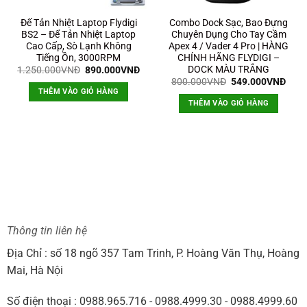
Đế Tản Nhiệt Laptop Flydigi
Combo Dock Sạc, Bao Đựng
BS2 – Để Tản Nhiệt Laptop
Chuyên Dụng Cho Tay Cầm
Cao Cấp, Sò Lạnh Không
Apex 4 / Vader 4 Pro | HÀNG
Tiếng Ồn, 3000RPM
CHÍNH HÃNG FLYDIGI –
DOCK MÀU TRẮNG
Giá
Giá
1.250.000
VNĐ
890.000
VNĐ
gốc
hiện
Giá
Giá
800.000
VNĐ
549.000
VNĐ
là:
tại
n
gốc
hiện
THÊM VÀO GIỎ HÀNG
1.250.000VNĐ.
là:
là:
tại
THÊM VÀO GIỎ HÀNG
890.000VNĐ.
800.000VNĐ.
là:
9.000VNĐ.
549.
Thông tin liên hệ
Địa Chỉ : số 18 ngõ 357 Tam Trinh, P. Hoàng Văn Thụ, Hoàng
Mai, Hà Nội
Số điện thoại : 0988.965.716 - 0988.4999.30 - 0988.4999.60