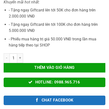
Khuyến mãi hot nhất:
là:
tại
4.490.000VNĐ.
là:
- Tặng ngay Giftcard lên tới 50K cho đơn hàng trên
3.890.000V
2.000.000 VNĐ
- Tặng ngay Giftcard lên tới 100K cho đơn hàng trên
5.000.000 VNĐ
- Phiếu mua hàng trị giá 50.000 VNĐ trong lần mua
hàng tiếp theo tại SHOP
Tay Cầm Flydigi APEX 5 DRAGON BALL Z SUPER SAIYAN – Tay Cầm Bl
THÊM VÀO GIỎ HÀNG
HOTLINE: 0988.965.716
CHAT FACEBOOK