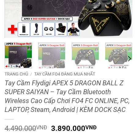
TRANG CHỦ
/
TAY CẦM FO4 ĐÁNG MUA NHẤT
Tay Cầm Flydigi APEX 5 DRAGON BALL Z
SUPER SAIYAN – Tay Cầm Bluetooth
Wireless Cao Cấp Chơi FO4 FC ONLINE, PC,
LAPTOP, Steam, Android | KÈM DOCK SẠC
Giá
Giá
4.490.000
VNĐ
3.890.000
VNĐ
gốc
hiện