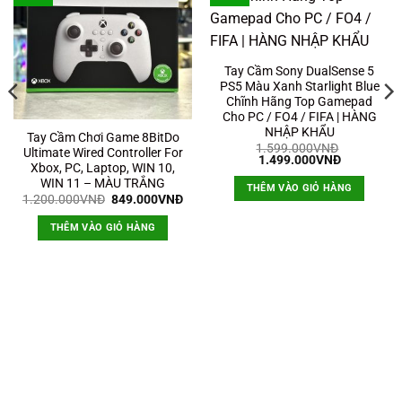
Tay Cầm Sony DualSense 5
PS5 Màu Xanh Starlight Blue
Chĩnh Hãng Top Gamepad
Cho PC / FO4 / FIFA | HÀNG
NHẬP KHẨU
Tay Cầm Chơi Game 8BitDo
1.599.000
VNĐ
Ultimate Wired Controller For
Giá
Giá
1.499.000
VNĐ
Xbox, PC, Laptop, WIN 10,
gốc
hiện
là:
tại
WIN 11 – MÀU TRẮNG
THÊM VÀO GIỎ HÀNG
1.599.000VNĐ.
là:
Giá
Giá
1.200.000
VNĐ
849.000
VNĐ
1.499.000
gốc
hiện
là:
tại
THÊM VÀO GIỎ HÀNG
1.200.000VNĐ.
là:
849.000VNĐ.
0VNĐ.