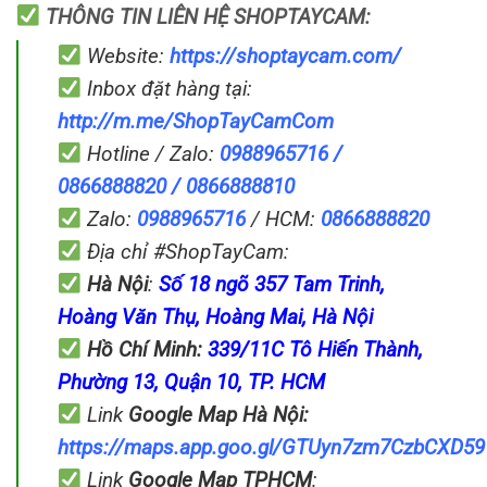
THÔNG TIN LIÊN HỆ SHOPTAYCAM:
Website:
https://shoptaycam.com/
Inbox đặt hàng tại:
http://m.me/ShopTayCamCom
Hotline / Zalo:
0988965716 /
0866888820 / 0866888810
Zalo:
0988965716
/ HCM:
0866888820
Địa chỉ #ShopTayCam:
Hà Nội
:
Số 18 ngõ 357 Tam Trinh,
Hoàng Văn Thụ, Hoàng Mai, Hà Nội
Hồ Chí Minh:
339/11C Tô Hiến Thành,
Phường 13, Quận 10, TP. HCM
Link
Google Map
Hà Nội:
https://maps.app.goo.gl/GTUyn7zm7CzbCXD59
Link
Google Map
TPHCM
: