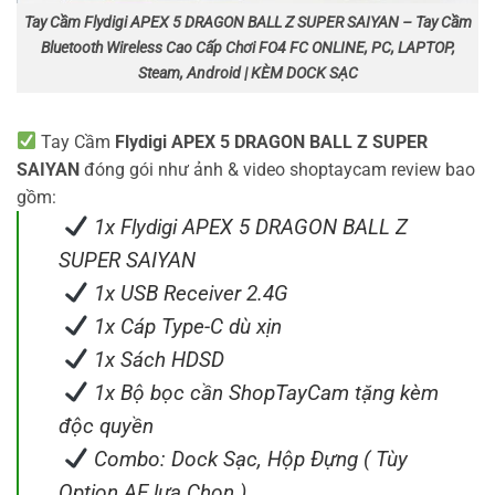
Tay Cầm Flydigi APEX 5 DRAGON BALL Z SUPER SAIYAN – Tay Cầm
Bluetooth Wireless Cao Cấp Chơi FO4 FC ONLINE, PC, LAPTOP,
Steam, Android | KÈM DOCK SẠC
Tay Cầm
Flydigi APEX 5 DRAGON BALL Z SUPER
SAIYAN
đóng gói như ảnh & video shoptaycam review bao
gồm:
1x Flydigi APEX 5 DRAGON BALL Z
SUPER SAIYAN
1x USB Receiver 2.4G
1x Cáp Type-C dù xịn
1x Sách HDSD
1x Bộ bọc cần ShopTayCam tặng kèm
độc quyền
Combo: Dock Sạc, Hộp Đựng ( Tùy
Option AE lựa Chọn )