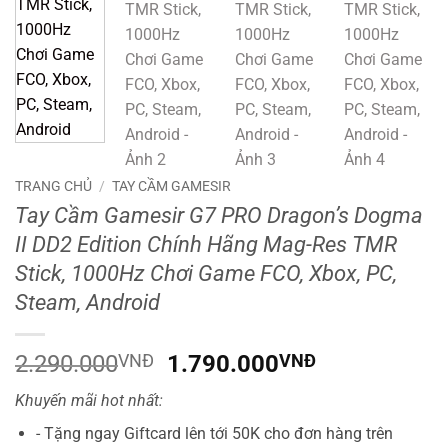
TRANG CHỦ
/
TAY CẦM GAMESIR
Tay Cầm Gamesir G7 PRO Dragon’s Dogma
II DD2 Edition Chính Hãng Mag-Res TMR
Stick, 1000Hz Chơi Game FCO, Xbox, PC,
Steam, Android
Giá
Giá
2.290.000
VNĐ
1.790.000
VNĐ
gốc
hiện
Khuyến mãi hot nhất:
là:
tại
2.290.000VNĐ.
là:
- Tặng ngay Giftcard lên tới 50K cho đơn hàng trên