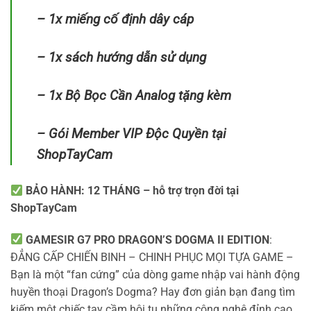
– 1x miếng cố định dây cáp
– 1x sách hướng dẫn sử dụng
– 1x Bộ Bọc Cần Analog tặng kèm
– Gói Member VIP Độc Quyền tại
ShopTayCam
BẢO HÀNH: 12 THÁNG – hỗ trợ trọn đời tại
ShopTayCam
GAMESIR G7 PRO DRAGON’S DOGMA II EDITION
:
ĐẲNG CẤP CHIẾN BINH – CHINH PHỤC MỌI TỰA GAME –
Bạn là một “fan cứng” của dòng game nhập vai hành động
huyền thoại Dragon’s Dogma? Hay đơn giản bạn đang tìm
kiếm một chiếc tay cầm hội tụ những công nghệ đỉnh cao