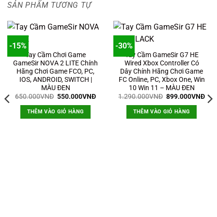
SẢN PHẨM TƯƠNG TỰ
-15%
-30%
Tay Cầm Chơi Game
Tay Cầm GameSir G7 HE
GameSir NOVA 2 LITE Chính
Wired Xbox Controller Có
Hãng Chơi Game FCO, PC,
Dây Chính Hãng Chơi Game
IOS, ANDROID, SWITCH |
FC Online, PC, Xbox One, Win
MÀU ĐEN
10 Win 11 – MÀU ĐEN
Giá
Giá
Giá
Giá
650.000
VNĐ
550.000
VNĐ
1.290.000
VNĐ
899.000
VNĐ
gốc
hiện
gốc
hiệ
là:
tại
là:
tại
THÊM VÀO GIỎ HÀNG
THÊM VÀO GIỎ HÀNG
650.000VNĐ.
là:
1.290.000VNĐ.
là:
550.000VNĐ.
899
á
ện
i
.
9.000VNĐ.