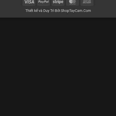
Visa
PayPal
Stripe
MasterCard
Cash
On
Thiết kế và Duy Trì Bởi
ShopTayCam.Com
Delivery