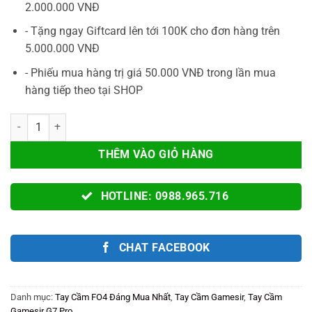
1.790.000V
2.000.000 VNĐ
- Tặng ngay Giftcard lên tới 100K cho đơn hàng trên
5.000.000 VNĐ
- Phiếu mua hàng trị giá 50.000 VNĐ trong lần mua
hàng tiếp theo tại SHOP
Tay Cầm Gamesir G7 PRO Dragon's Dogma II DD2 Edition Chính Hãng
THÊM VÀO GIỎ HÀNG
HOTLINE: 0988.965.716
CHAT FACEBOOK
Danh mục:
Tay Cầm FO4 Đáng Mua Nhất
,
Tay Cầm Gamesir
,
Tay Cầm
Gamesir G7 Pro